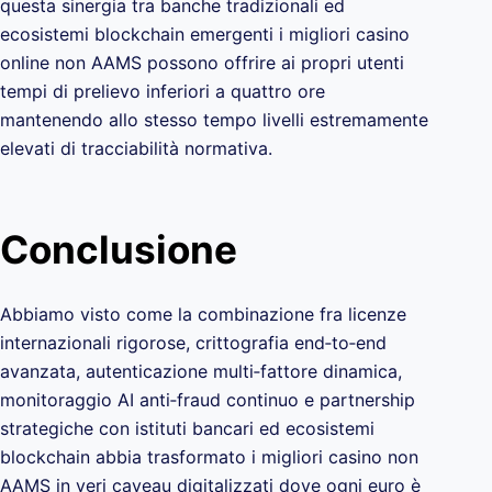
questa sinergia tra banche tradizionali ed
ecosistemi blockchain emergenti i migliori casino
online non AAMS possono offrire ai propri utenti
tempi di prelievo inferiori a quattro ore
mantenendo allo stesso tempo livelli estremamente
elevati di tracciabilità normativa.
Conclusione
Abbiamo visto come la combinazione fra licenze
internazionali rigorose, crittografia end‑to‑end
avanzata, autenticazione multi‑fattore dinamica,
monitoraggio AI anti‑fraud continuo e partnership
strategiche con istituti bancari ed ecosistemi
blockchain abbia trasformato i migliori casino non
AAMS in veri caveau digitalizzati dove ogni euro è