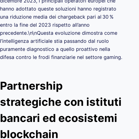
dicembre 2023, i principali operatori europei che
hanno adottato queste soluzioni hanno registrato
una riduzione media dei chargeback pari al 30 %
entro la fine del 2023 rispetto all’anno
precedente.\n\nQuesta evoluzione dimostra come
l’intelligenza artificiale stia passando dal ruolo
puramente diagnostico a quello proattivo nella
difesa contro le frodi finanziarie nel settore gaming.
Partnership
strategiche con istituti
bancari ed ecosistemi
blockchain