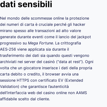
dati sensibili
Nel mondo delle scommesse online la protezione
dei numeri di carta è cruciale perché gli hacker
mirano spesso alle transazioni ad alto valore
generate durante eventi come il lancio del jackpot
progressivo su
Mega Fortune
. La crittografia
AES‑256 viene applicata sia durante il
trasferimento dei dati sia quando questi vengono
archiviati nei server del casinò (“data at rest”). Ogni
volta che un giocatore inserisce i dati della propria
carta debito o credito, il browser avvia una
sessione HTTPS con certificato EV (Extended
Validation) che garantisce l’autenticità
dell’interfaccia web del casino online non AAMS
affidabile scelto dal cliente.