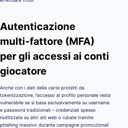
effettuare frodi.
Autenticazione
multi‑fattore (MFA)
per gli accessi ai conti
giocatore
Anche con i dati delle carte protetti da
tokenizzazione, l’accesso al profilo personale resta
vulnerabile se si basa esclusivamente su username
e password tradizionali – credenziali spesso
riutilizzate su altri siti web o rubate tramite
phishing massivo durante campagne promozionali