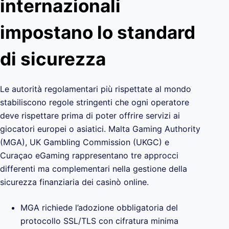
internazionali
impostano lo standard
di sicurezza
Le autorità regolamentari più rispettate al mondo
stabiliscono regole stringenti che ogni operatore
deve rispettare prima di poter offrire servizi ai
giocatori europei o asiatici. Malta Gaming Authority
(MGA), UK Gambling Commission (UKGC) e
Curaçao eGaming rappresentano tre approcci
differenti ma complementari nella gestione della
sicurezza finanziaria dei casinò online.
MGA richiede l’adozione obbligatoria del
protocollo SSL/TLS con cifratura minima