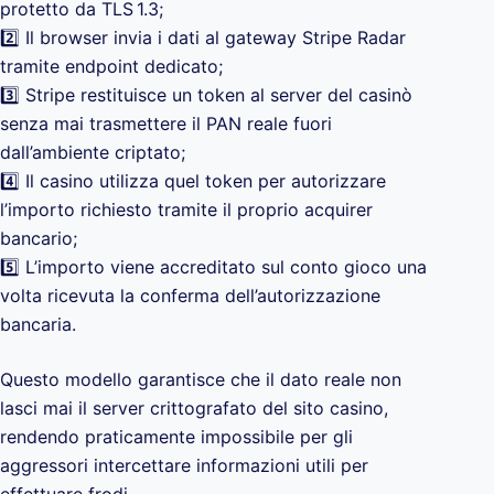
protetto da TLS 1.3;
2️⃣ Il browser invia i dati al gateway Stripe Radar
tramite endpoint dedicato;
3️⃣ Stripe restituisce un token al server del casinò
senza mai trasmettere il PAN reale fuori
dall’ambiente criptato;
4️⃣ Il casino utilizza quel token per autorizzare
l’importo richiesto tramite il proprio acquirer
bancario;
5️⃣ L’importo viene accreditato sul conto gioco una
volta ricevuta la conferma dell’autorizzazione
bancaria.
Questo modello garantisce che il dato reale non
lasci mai il server crittografato del sito casino,
rendendo praticamente impossibile per gli
aggressori intercettare informazioni utili per