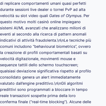
di replicare comportamenti umani quasi perfetti
durante sessioni live dealer o tornei PvP ad alta
velocità su slot video quali
Gates of Olympus
. Per
questo motivo molti casinò online impiegano
sistemi AI/ML avanzati che analizzano milioni di
eventi al secondo alla ricerca di pattern anomali
indicativi di attività fraudolenta.\n\nLe tecniche più
comuni includono “behavioural biometrics”, ovvero
la creazione di profili comportamentali basati su
velocità digitazionale, movimenti mouse e
sequenze tattili dello schermo touchscreen;
qualsiasi deviazione significativa rispetto al profilo
consolidato genera un alert immediatamente
valutato dall’engine predittivo.\n\nGli algoritmi
predittivi sono programmati a bloccare in tempo
reale transazioni sospette prima della loro
conferma finale (“real‑time blocking”). Alcune delle