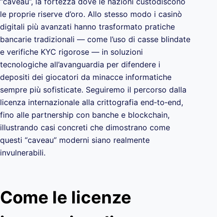
“caveau”, la fortezza dove le nazioni custodiscono
le proprie riserve d’oro. Allo stesso modo i casinò
digitali più avanzati hanno trasformato pratiche
bancarie tradizionali — come l’uso di casse blindate
e verifiche KYC rigorose — in soluzioni
tecnologiche all’avanguardia per difendere i
depositi dei giocatori da minacce informatiche
sempre più sofisticate. Seguiremo il percorso dalla
licenza internazionale alla crittografia end‑to‑end,
fino alle partnership con banche e blockchain,
illustrando casi concreti che dimostrano come
questi “caveau” moderni siano realmente
invulnerabili.
Come le licenze