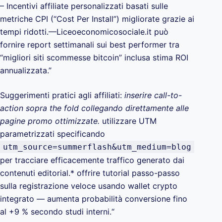
– Incentivi affiliate personalizzati basati sulle
metriche CPI (“Cost Per Install”) migliorate grazie ai
tempi ridotti.—Liceoeconomicosociale.it può
fornire report settimanali sui best performer tra
“migliori siti scommesse bitcoin” inclusa stima ROI
annualizzata.”
Suggerimenti pratici agli affiliati:
inserire call-to-
action sopra the fold collegando direttamente alle
pagine promo ottimizzate.
utilizzare UTM
parametrizzati specificando
utm_source=summerflash&utm_medium=blog
per tracciare efficacemente traffico generato dai
contenuti editorial.* offrire tutorial passo-passo
sulla registrazione veloce usando wallet crypto
integrato — aumenta probabilità conversione fino
al +9 % secondo studi interni.“