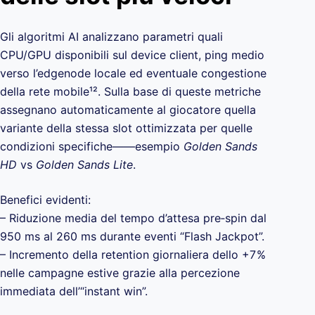
Gli algoritmi AI analizzano parametri quali
CPU/GPU disponibili sul device client, ping medio
verso l’edgenode locale ed eventuale congestione
della rete mobile​​​¹²​. Sulla base di queste metriche
assegnano automaticamente al giocatore quella
variante della stessa slot ottimizzata per quelle
condizioni specifiche——esempio
Golden Sands
HD
vs
Golden Sands Lite
.
Benefici evidenti:
– Riduzione media del tempo d’attesa pre‐spin dal ​
950 ms​ al ​260 ms​ durante eventi “Flash Jackpot”.
– Incremento della retention giornaliera dello +7 %
nelle campagne estive grazie alla percezione
immediata dell’“instant win”.