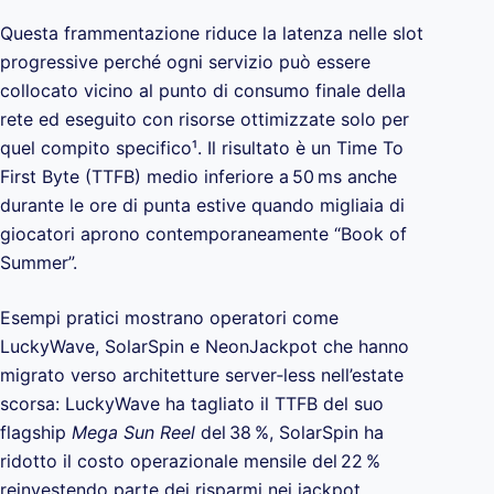
Questa frammentazione riduce la latenza nelle slot
progressive perché ogni servizio può essere
collocato vicino al punto di consumo finale della
rete ed eseguito con risorse ottimizzate solo per
quel compito specifico​¹​. Il risultato è un Time To
First Byte (TTFB) medio inferiore a 50 ms anche
durante le ore di punta estive quando migliaia di
giocatori aprono contemporaneamente “Book of
Summer”.
Esempi pratici mostrano operatori come
LuckyWave, SolarSpin e NeonJackpot che hanno
migrato verso architetture server‑less nell’estate
scorsa: LuckyWave ha tagliato il TTFB del suo
flagship
Mega Sun Reel
del 38 %, SolarSpin ha
ridotto il costo operazionale mensile del 22 %
reinvestendo parte dei risparmi nei jackpot