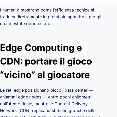
I numeri dimostrano come l’efficienza tecnica si
traduca direttamente in premi più appetitosi per gli
utenti estate dopo estate.
Edge Computing e
CDN: portare il gioco
“vicino” al giocatore
Le reti edge posizionano piccoli data center —
chiamati edge nodes — entro pochi chilometri
dall’utente finale, mentre le Content Delivery
Network (CDN) replicano statiche grafiche delle