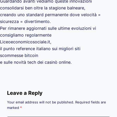
Guardando avanti vediamo queste innovazioni
consolidarsi ben oltre la stagione balneare,
creando uno standard permanente dove velocità =
sicurezza = divertimento.
Per rimanere aggiornati sulle ultime evoluzioni vi
consigliamo regolarmente
Liceoeconomicosociale.it,
il punto reference italiano sui migliori siti
scommesse bitcoin
e sulle novità tech dei casinò online.
Leave a Reply
Your email address will not be published.
Required fields are
marked
*