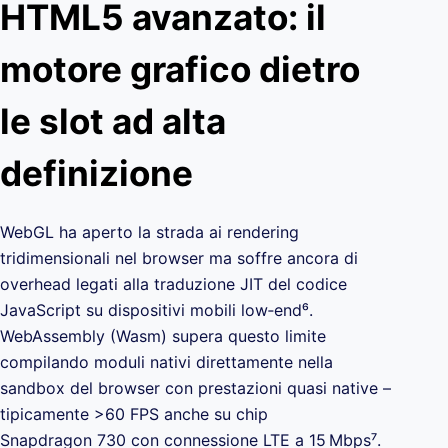
HTML5 avanzato: il
motore grafico dietro
le slot ad alta
definizione
WebGL ha aperto la strada ai rendering
tridimensionali nel browser ma soffre ancora di
overhead legati alla traduzione JIT del codice
JavaScript su dispositivi mobili low‑end​⁶​.
WebAssembly (Wasm) supera questo limite
compilando moduli nativi direttamente nella
sandbox del browser con prestazioni quasi native –
tipicamente >60 FPS anche su chip
Snapdragon 730 con connessione LTE a 15 Mbps​​⁷​.