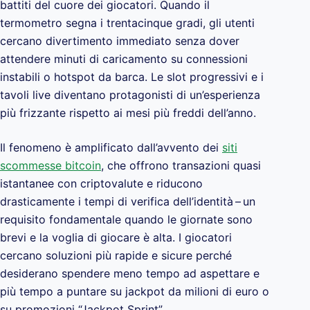
battiti del cuore dei giocatori. Quando il
termometro segna i trentacinque gradi, gli utenti
cercano divertimento immediato senza dover
attendere minuti di caricamento su connessioni
instabili o hotspot da barca. Le slot progressivi e i
tavoli live diventano protagonisti di un’esperienza
più frizzante rispetto ai mesi più freddi dell’anno.
Il fenomeno è amplificato dall’avvento dei
siti
scommesse bitcoin
, che offrono transazioni quasi
istantanee con criptovalute e riducono
drasticamente i tempi di verifica dell’identità – un
requisito fondamentale quando le giornate sono
brevi e la voglia di giocare è alta. I giocatori
cercano soluzioni più rapide e sicure perché
desiderano spendere meno tempo ad aspettare e
più tempo a puntare su jackpot da milioni di euro o
su promozioni “Jackpot Sprint”.