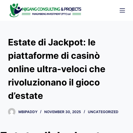
S
k
i
p
t
Estate di Jackpot: le
o
c
piattaforme di casinò
o
online ultra‑veloci che
n
t
rivoluzionano il gioco
e
n
d’estate
t
MBIPADDY
NOVEMBER 30, 2025
UNCATEGORIZED