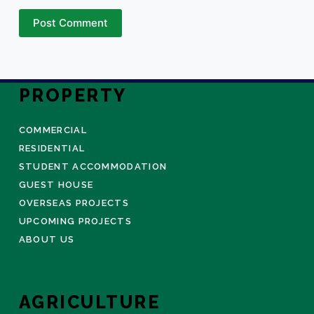
Post Comment
PROPERTY
COMMERCIAL
RESIDENTIAL
STUDENT ACCOMMODATION
GUEST HOUSE
OVERSEAS PROJECTS
UPCOMING PROJECTS
ABOUT US
AGRICULTURE