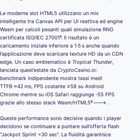
Le moderne slot HTML5 utilizzano un mix
intelligente tra Canvas API per UI reattiva ed engine
Wasm per calcoli pesanti quali simulazione RNG
certificata ISO/IEC 27001​⁸​. Il risultato è un
caricamento iniziale inferiore a ​1·5 s anche quando
l’applicazione deve scaricare texture HD da un CDN
edge.​ Un caso emblematico è
Tropical Thunder
,
lanciata quest’estate da
CryptoCasino.io
:
benchmark indipendente mostra tassi medi
TTFB ≈42 ms, FPS costante ≥58 su Android
Chrome mentre su iOS Safari raggiunge ‑55 FPS
grazie allo stesso stack Wasm/HTML5​​⁹​​🡒 .
Queste performance sono decisive quando i player
decidono se continuare a puntare sull’offerta flash
“Jackpot Sprint <30 sec”. La fluidità garantisce