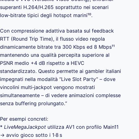
superanti H.264/H.265 soprattutto nei scenari
low‑bitrate tipici degli hotspot marini​​¹⁰​.
Con compressione adattiva basata sul feedback
RTT (Round Trip Time), il flusso video regola
dinamicamente bitrate tra ​300 Kbps​ ed ​8 Mbps​​¹¹​
mantenendo una qualità percepita superiore al
PSNR medio +4 dB rispetto a HEVC
standardizzato.​ Questo permette ai gambler italiani
impegnati nella modalità “Live Slot Party” – dove
vincolini multi‐jackpot vengono mostrati
simultaneamente – di vedere animazioni complesse
senza buffering prolungato.“
Per esempi concreti:
*
LiveMegaJackpot
utilizza AV1 con profilo Main11
→ avvio gioco sotto i ​1·8 s​