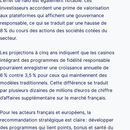
L’effet de halo est également notable. Les
investisseurs accordent une prime de valorisation
aux plateformes qui affichent une gouvernance
responsable, ce qui se traduit par une hausse de
8 % du cours des actions des sociétés cotées du
secteur.
Les projections à cinq ans indiquent que les casinos
intégrant des programmes de fidélité responsable
pourraient enregistrer une croissance annuelle de
6 % contre 3,5 % pour ceux qui maintiennent des
modèles traditionnels. Cette différence se traduit
par plusieurs dizaines de millions d’euros de chiffre
d’affaires supplémentaire sur le marché français.
Pour les acteurs français et européens, la
recommandation stratégique est claire : développer
des programmes qui lient points, bonus et santé du