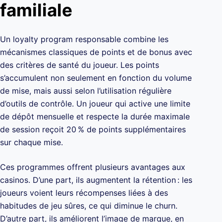
familiale
Un loyalty program responsable combine les
mécanismes classiques de points et de bonus avec
des critères de santé du joueur. Les points
s’accumulent non seulement en fonction du volume
de mise, mais aussi selon l’utilisation régulière
d’outils de contrôle. Un joueur qui active une limite
de dépôt mensuelle et respecte la durée maximale
de session reçoit 20 % de points supplémentaires
sur chaque mise.
Ces programmes offrent plusieurs avantages aux
casinos. D’une part, ils augmentent la rétention : les
joueurs voient leurs récompenses liées à des
habitudes de jeu sûres, ce qui diminue le churn.
D’autre part, ils améliorent l’image de marque, en