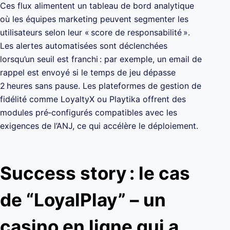
Ces flux alimentent un tableau de bord analytique
où les équipes marketing peuvent segmenter les
utilisateurs selon leur « score de responsabilité ».
Les alertes automatisées sont déclenchées
lorsqu’un seuil est franchi : par exemple, un email de
rappel est envoyé si le temps de jeu dépasse
2 heures sans pause. Les plateformes de gestion de
fidélité comme LoyaltyX ou Playtika offrent des
modules pré‑configurés compatibles avec les
exigences de l’ANJ, ce qui accélère le déploiement.
Success story : le cas
de “LoyalPlay” – un
casino en ligne qui a