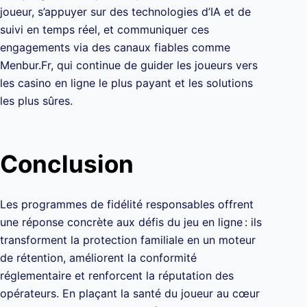
joueur, s’appuyer sur des technologies d’IA et de
suivi en temps réel, et communiquer ces
engagements via des canaux fiables comme
Menbur.Fr, qui continue de guider les joueurs vers
les casino en ligne le plus payant et les solutions
les plus sûres.
Conclusion
Les programmes de fidélité responsables offrent
une réponse concrète aux défis du jeu en ligne : ils
transforment la protection familiale en un moteur
de rétention, améliorent la conformité
réglementaire et renforcent la réputation des
opérateurs. En plaçant la santé du joueur au cœur