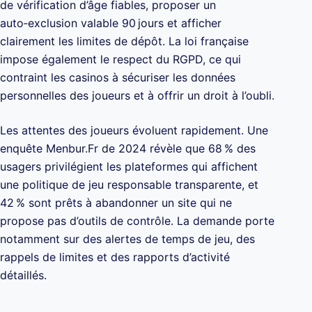
de vérification d’âge fiables, proposer un
auto‑exclusion valable 90 jours et afficher
clairement les limites de dépôt. La loi française
impose également le respect du RGPD, ce qui
contraint les casinos à sécuriser les données
personnelles des joueurs et à offrir un droit à l’oubli.
Les attentes des joueurs évoluent rapidement. Une
enquête Menbur.Fr de 2024 révèle que 68 % des
usagers privilégient les plateformes qui affichent
une politique de jeu responsable transparente, et
42 % sont prêts à abandonner un site qui ne
propose pas d’outils de contrôle. La demande porte
notamment sur des alertes de temps de jeu, des
rappels de limites et des rapports d’activité
détaillés.