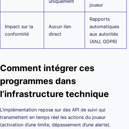
uniquement
joueur
Rapports
Impact sur la
Aucun lien
automatiques
conformité
direct
aux autorités
(ANJ, GDPR)
Comment intégrer ces
programmes dans
l’infrastructure technique
L’implémentation repose sur des API de suivi qui
transmettent en temps réel les actions du joueur
(activation d’une limite, dépassement d’une alerte).