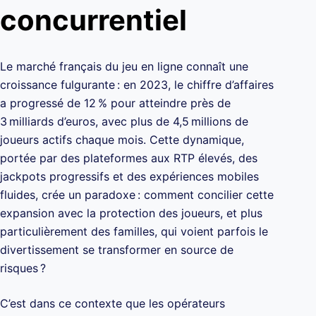
concurrentiel
Le marché français du jeu en ligne connaît une
croissance fulgurante : en 2023, le chiffre d’affaires
a progressé de 12 % pour atteindre près de
3 milliards d’euros, avec plus de 4,5 millions de
joueurs actifs chaque mois. Cette dynamique,
portée par des plateformes aux RTP élevés, des
jackpots progressifs et des expériences mobiles
fluides, crée un paradoxe : comment concilier cette
expansion avec la protection des joueurs, et plus
particulièrement des familles, qui voient parfois le
divertissement se transformer en source de
risques ?
C’est dans ce contexte que les opérateurs