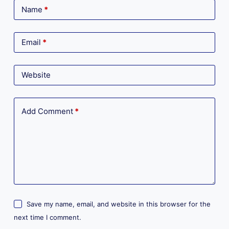
Name
*
Email
*
Website
Add Comment
*
Save my name, email, and website in this browser for the
next time I comment.