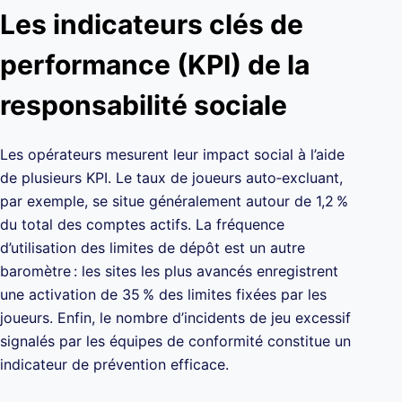
Les indicateurs clés de
performance (KPI) de la
responsabilité sociale
Les opérateurs mesurent leur impact social à l’aide
de plusieurs KPI. Le taux de joueurs auto‑excluant,
par exemple, se situe généralement autour de 1,2 %
du total des comptes actifs. La fréquence
d’utilisation des limites de dépôt est un autre
baromètre : les sites les plus avancés enregistrent
une activation de 35 % des limites fixées par les
joueurs. Enfin, le nombre d’incidents de jeu excessif
signalés par les équipes de conformité constitue un
indicateur de prévention efficace.