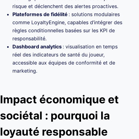
risque et déclenchent des alertes proactives.
Plateformes de fidélité
: solutions modulaires
comme LoyaltyEngine, capables d’intégrer des
règles conditionnelles basées sur les KPI de
responsabilité.
Dashboard analytics
: visualisation en temps
réel des indicateurs de santé du joueur,
accessible aux équipes de conformité et de
marketing.
Impact économique et
sociétal : pourquoi la
loyauté responsable