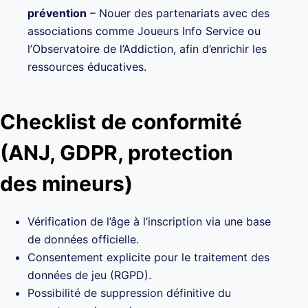
prévention
– Nouer des partenariats avec des
associations comme Joueurs Info Service ou
l’Observatoire de l’Addiction, afin d’enrichir les
ressources éducatives.
Checklist de conformité
(ANJ, GDPR, protection
des mineurs)
Vérification de l’âge à l’inscription via une base
de données officielle.
Consentement explicite pour le traitement des
données de jeu (RGPD).
Possibilité de suppression définitive du