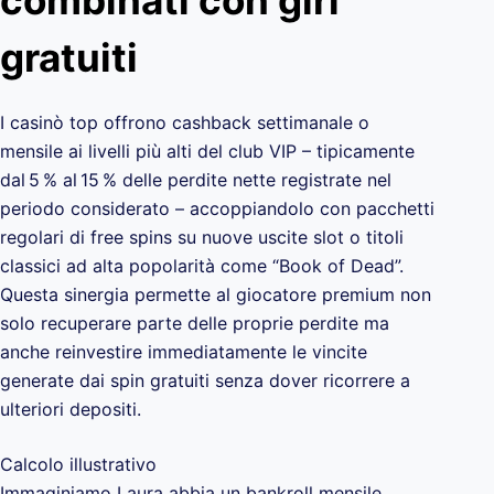
gratuiti
I casinò top offrono cashback settimanale o
mensile ai livelli più alti del club VIP – tipicamente
dal 5 % al 15 % delle perdite nette registrate nel
periodo considerato – accoppiandolo con pacchetti
regolari di free spins su nuove uscite slot o titoli
classici ad alta popolarità come “Book of Dead”.
Questa sinergia permette al giocatore premium non
solo recuperare parte delle proprie perdite ma
anche reinvestire immediatamente le vincite
generate dai spin gratuiti senza dover ricorrere a
ulteriori depositi.
Calcolo illustrativo
Immaginiamo Laura abbia un bankroll mensile