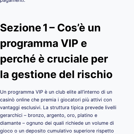
pagamenti.
Sezione 1 – Cos’è un
programma VIP e
perché è cruciale per
la gestione del rischio
Un programma VIP è un club elite all’interno di un
casinò online che premia i giocatori più attivi con
vantaggi esclusivi. La struttura tipica prevede livelli
gerarchici – bronzo, argento, oro, platino e
diamante – ognuno dei quali richiede un volume di
gioco o un deposito cumulativo superiore rispetto