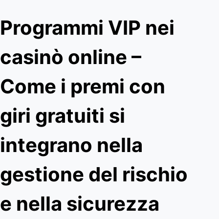
Programmi VIP nei
casinò online –
Come i premi con
giri gratuiti si
integrano nella
gestione del rischio
e nella sicurezza