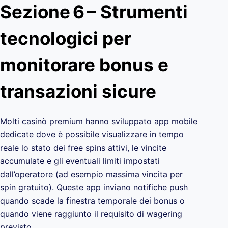
Sezione 6 – Strumenti
tecnologici per
monitorare bonus e
transazioni sicure
Molti casinò premium hanno sviluppato app mobile
dedicate dove è possibile visualizzare in tempo
reale lo stato dei free spins attivi, le vincite
accumulate e gli eventuali limiti impostati
dall’operatore (ad esempio massima vincita per
spin gratuito). Queste app inviano notifiche push
quando scade la finestra temporale dei bonus o
quando viene raggiunto il requisito di wagering
previsto.