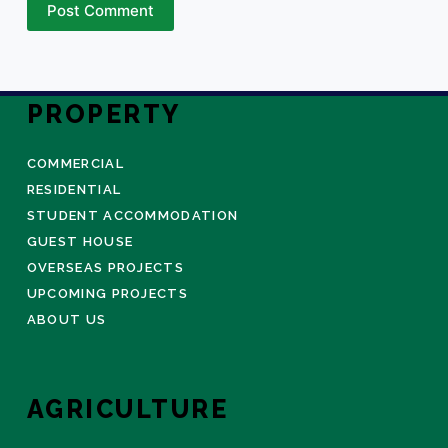
Post Comment
PROPERTY
COMMERCIAL
RESIDENTIAL
STUDENT ACCOMMODATION
GUEST HOUSE
OVERSEAS PROJECTS
UPCOMING PROJECTS
ABOUT US
AGRICULTURE