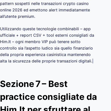
pattern sospetti nelle transazioni crypto casino
online 2026 ed emettono alert immediatamente
all’utente premium.
Utilizzando queste tecnologie combinabili – app
ufficiale + report CSV + tool esterni consigliati da
Him.It – ogni membro VIP può tenere sotto
controllo sia l’aspetto ludico sia quello finanziario
della propria esperienza casinistica mantenendo
alta la sicurezza delle proprie transazioni digitali.|
Sezione 7 – Best
practice consigliate da
Him.It per sfruttare al