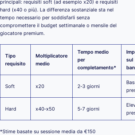
principali: requisiti soft (ad esempio x20) e requisiti
hard (x40 o più). La differenza sostanziale sta nel
tempo necessario per soddisfarli senza
compromettere il budget settimanale o mensile del
giocatore premium.
Tempo medio
Imp
Tipo
Moltiplicatore
per
sul
requisito
medio
completamento*
ban
Bas
Soft
x20
2‑3 giorni
pre
Ele
Hard
x40‑x50
5‑7 giorni
pre
*Stime basate su sessione media da €150