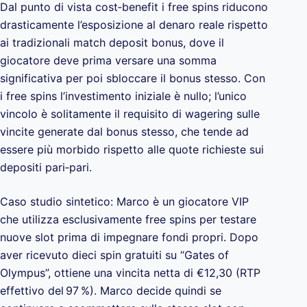
Dal punto di vista cost‑benefit i free spins riducono
drasticamente l’esposizione al denaro reale rispetto
ai tradizionali match deposit bonus, dove il
giocatore deve prima versare una somma
significativa per poi sbloccare il bonus stesso. Con
i free spins l’investimento iniziale è nullo; l’unico
vincolo è solitamente il requisito di wagering sulle
vincite generate dal bonus stesso, che tende ad
essere più morbido rispetto alle quote richieste sui
depositi pari‑pari.
Caso studio sintetico: Marco è un giocatore VIP
che utilizza esclusivamente free spins per testare
nuove slot prima di impegnare fondi propri. Dopo
aver ricevuto dieci spin gratuiti su “Gates of
Olympus”, ottiene una vincita netta di €12,30 (RTP
effettivo del 97 %). Marco decide quindi se