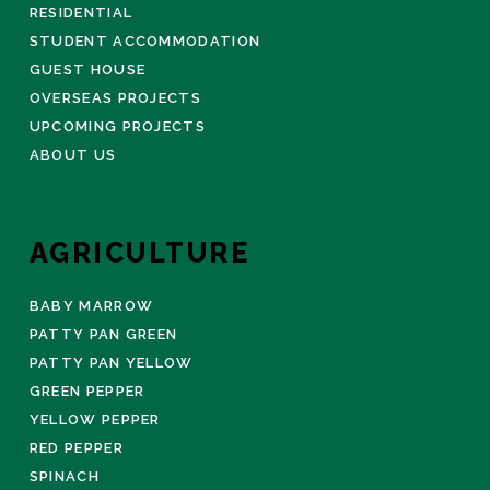
RESIDENTIAL
STUDENT ACCOMMODATION
GUEST HOUSE
OVERSEAS PROJECTS
UPCOMING PROJECTS
ABOUT US
AGRICULTURE
BABY MARROW
PATTY PAN GREEN
PATTY PAN YELLOW
GREEN PEPPER
YELLOW PEPPER
RED PEPPER
SPINACH