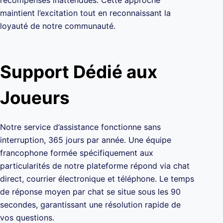
récompenses inattendues. Cette approche
maintient l’excitation tout en reconnaissant la
loyauté de notre communauté.
Support Dédié aux
Joueurs
Notre service d’assistance fonctionne sans
interruption, 365 jours par année. Une équipe
francophone formée spécifiquement aux
particularités de notre plateforme répond via chat
direct, courrier électronique et téléphone. Le temps
de réponse moyen par chat se situe sous les 90
secondes, garantissant une résolution rapide de
vos questions.