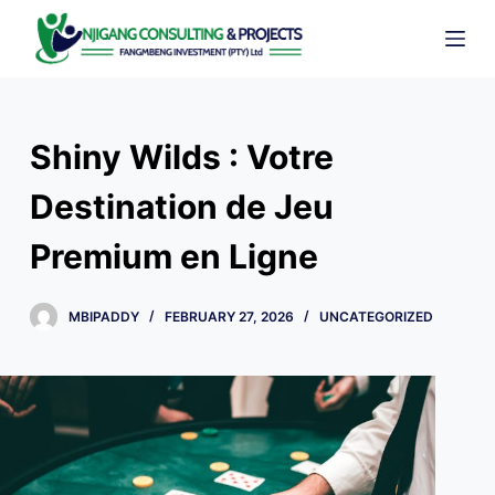
S
k
i
p
t
Shiny Wilds : Votre
o
c
Destination de Jeu
o
Premium en Ligne
n
t
e
MBIPADDY
FEBRUARY 27, 2026
UNCATEGORIZED
n
t