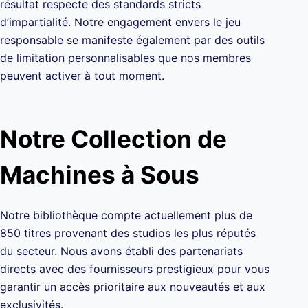
résultat respecte des standards stricts
d’impartialité. Notre engagement envers le jeu
responsable se manifeste également par des outils
de limitation personnalisables que nos membres
peuvent activer à tout moment.
Notre Collection de
Machines à Sous
Notre bibliothèque compte actuellement plus de
850 titres provenant des studios les plus réputés
du secteur. Nous avons établi des partenariats
directs avec des fournisseurs prestigieux pour vous
garantir un accès prioritaire aux nouveautés et aux
exclusivités.