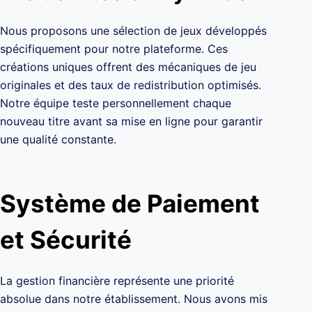
Nous proposons une sélection de jeux développés
spécifiquement pour notre plateforme. Ces
créations uniques offrent des mécaniques de jeu
originales et des taux de redistribution optimisés.
Notre équipe teste personnellement chaque
nouveau titre avant sa mise en ligne pour garantir
une qualité constante.
Système de Paiement
et Sécurité
La gestion financière représente une priorité
absolue dans notre établissement. Nous avons mis