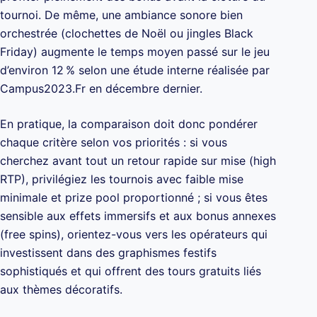
tournoi. De même, une ambiance sonore bien
orchestrée (clochettes de Noël ou jingles Black
Friday) augmente le temps moyen passé sur le jeu
d’environ 12 % selon une étude interne réalisée par
Campus2023.Fr en décembre dernier.
En pratique, la comparaison doit donc pondérer
chaque critère selon vos priorités : si vous
cherchez avant tout un retour rapide sur mise (high
RTP), privilégiez les tournois avec faible mise
minimale et prize pool proportionné ; si vous êtes
sensible aux effets immersifs et aux bonus annexes
(free spins), orientez-vous vers les opérateurs qui
investissent dans des graphismes festifs
sophistiqués et qui offrent des tours gratuits liés
aux thèmes décoratifs.