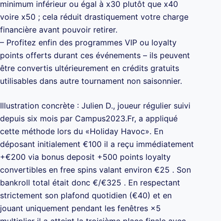
minimum inférieur ou égal à x30 plutôt que x40
voire x50 ; cela réduit drastiquement votre charge
financière avant pouvoir retirer.
– Profitez enfin des programmes VIP ou loyalty
points offerts durant ces événements – ils peuvent
être convertis ultérieurement en crédits gratuits
utilisables dans autre tournament non saisonnier.
Illustration concrète : Julien D., joueur régulier suivi
depuis six mois par Campus2023.Fr, a appliqué
cette méthode lors du «Holiday Havoc». En
déposant initialement €100 il a reçu immédiatement
+€200 via bonus deposit +500 points loyalty
convertibles en free spins valant environ €25 . Son
bankroll total était donc €/€325 . En respectant
strictement son plafond quotidien (€40) et en
jouant uniquement pendant les fenêtres ×5