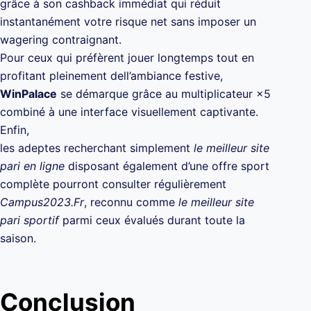
grâce à son cashback immédiat qui réduit
instantanément votre risque net sans imposer un
wagering contraignant.
Pour ceux qui préfèrent jouer longtemps tout en
profitant pleinement dell’ambiance festive,
WinPalace
se démarque grâce au multiplicateur ×5
combiné à une interface visuellement captivante.
Enfin,
les adeptes recherchant simplement
le meilleur site
pari en ligne
disposant également d’une offre sport
complète pourront consulter régulièrement
Campus2023.Fr
, reconnu comme
le meilleur site
pari sportif
parmi ceux évalués durant toute la
saison.
Conclusion