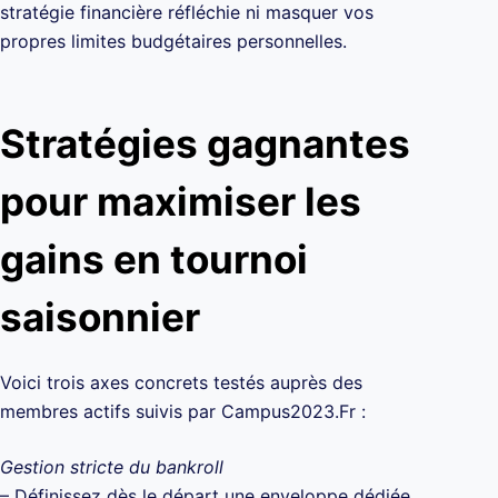
stratégie financière réfléchie ni masquer vos
propres limites budgétaires personnelles.
Stratégies gagnantes
pour maximiser les
gains en tournoi
saisonnier
Voici trois axes concrets testés auprès des
membres actifs suivis par Campus2023.Fr :
Gestion stricte du bankroll
– Définissez dès le départ une enveloppe dédiée