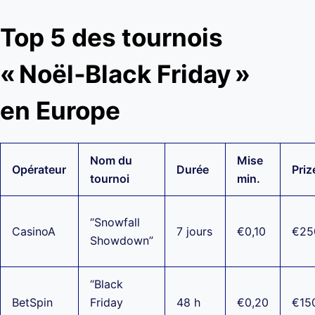
Top 5 des tournois
« Noël‑Black Friday »
en Europe
Nom du
Mise
Opérateur
Durée
Priz
tournoi
min.
“Snowfall
CasinoA
7 jours
€0,10
€25
Showdown”
“Black
BetSpin
Friday
48 h
€0,20
€15