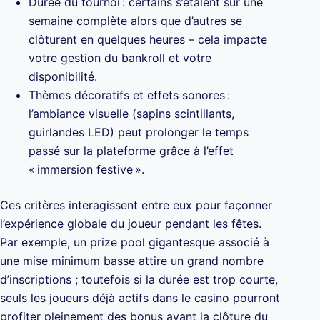
Durée du tournoi : certains s’étalent sur une
semaine complète alors que d’autres se
clôturent en quelques heures – cela impacte
votre gestion du bankroll et votre
disponibilité.
Thèmes décoratifs et effets sonores :
l’ambiance visuelle (sapins scintillants,
guirlandes LED) peut prolonger le temps
passé sur la plateforme grâce à l’effet
« immersion festive ».
Ces critères interagissent entre eux pour façonner
l’expérience globale du joueur pendant les fêtes.
Par exemple, un prize pool gigantesque associé à
une mise minimum basse attire un grand nombre
d’inscriptions ; toutefois si la durée est trop courte,
seuls les joueurs déjà actifs dans le casino pourront
profiter pleinement des bonus avant la clôture du