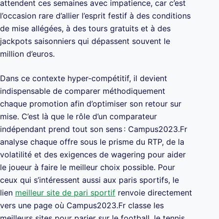
attendent ces semaines avec impatience, car c’est
l’occasion rare d’allier l’esprit festif à des conditions
de mise allégées, à des tours gratuits et à des
jackpots saisonniers qui dépassent souvent le
million d’euros.
Dans ce contexte hyper‑compétitif, il devient
indispensable de comparer méthodiquement
chaque promotion afin d’optimiser son retour sur
mise. C’est là que le rôle d’un comparateur
indépendant prend tout son sens : Campus2023.Fr
analyse chaque offre sous le prisme du RTP, de la
volatilité et des exigences de wagering pour aider
le joueur à faire le meilleur choix possible. Pour
ceux qui s’intéressent aussi aux paris sportifs, le
lien
meilleur site de pari sportif
renvoie directement
vers une page où Campus2023.Fr classe les
meilleurs sites pour parier sur le football, le tennis