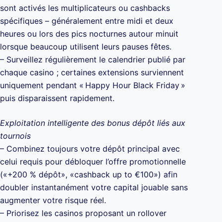
sont activés les multiplicateurs ou cashbacks
spécifiques – généralement entre midi et deux
heures ou lors des pics nocturnes autour minuit
lorsque beaucoup utilisent leurs pauses fêtes.
– Surveillez régulièrement le calendrier publié par
chaque casino ; certaines extensions surviennent
uniquement pendant « Happy Hour Black Friday »
puis disparaissent rapidement.
Exploitation intelligente des bonus dépôt liés aux
tournois
– Combinez toujours votre dépôt principal avec
celui requis pour débloquer l’offre promotionnelle
(«+200 % dépôt», «cashback up to €100») afin
doubler instantanément votre capital jouable sans
augmenter votre risque réel.
– Priorisez les casinos proposant un rollover