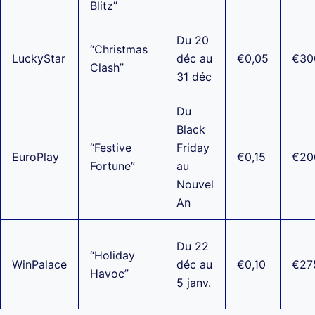
Blitz”
Du 20
“Christmas
LuckyStar
déc au
€0,05
€30
Clash”
31 déc
Du
Black
“Festive
Friday
EuroPlay
€0,15
€20
Fortune”
au
Nouvel
An
Du 22
“Holiday
WinPalace
déc au
€0,10
€27
Havoc”
5 janv.