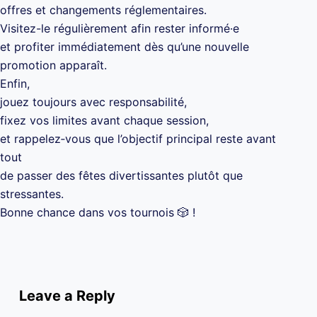
offres et changements réglementaires.
Visitez-le régulièrement afin rester informé·e
et profiter immédiatement dès qu’une nouvelle
promotion apparaît.
Enfin,
jouez toujours avec responsabilité,
fixez vos limites avant chaque session,
et rappelez‑vous que l’objectif principal reste avant
tout
de passer des fêtes divertissantes plutôt que
stressantes.
Bonne chance dans vos tournois 🎲 !
Leave a Reply