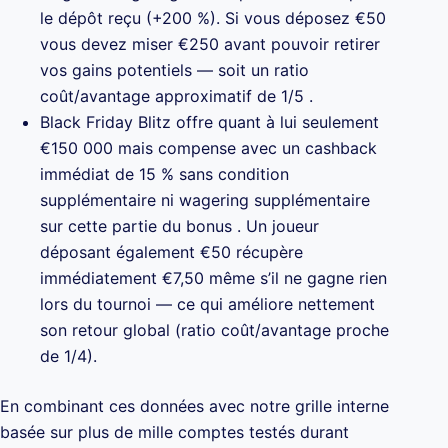
le dépôt reçu (+200 %). Si vous déposez €50
vous devez miser €250 avant pouvoir retirer
vos gains potentiels — soit un ratio
coût/avantage approximatif de 1/5 .
Black Friday Blitz offre quant à lui seulement
€150 000 mais compense avec un cashback
immédiat de 15 % sans condition
supplémentaire ni wagering supplémentaire
sur cette partie du bonus . Un joueur
déposant également €50 récupère
immédiatement €7,50 même s’il ne gagne rien
lors du tournoi — ce qui améliore nettement
son retour global (ratio coût/avantage proche
de 1/4).
En combinant ces données avec notre grille interne
basée sur plus de mille comptes testés durant