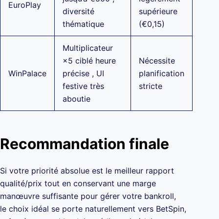
EuroPlay
diversité
supérieure
thématique
(€0,15)
Multiplicateur
×5 ciblé heure
Nécessite
WinPalace
précise , UI
planification
festive très
stricte
aboutie
Recommandation finale
Si votre priorité absolue est le meilleur rapport
qualité/prix tout en conservant une marge
manœuvre suffisante pour gérer votre bankroll,
le choix idéal se porte naturellement vers BetSpin,