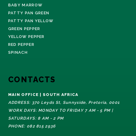
BABY MARROW
PATTY PAN GREEN
PATTY PAN YELLOW
GREEN PEPPER
YELLOW PEPPER
RED PEPPER
SPINACH
CONTACTS
MAIN OFFICE | SOUTH AFRICA
ADDRESS: 370 Leyds St, Sunnyside, Pretoria, 0001
WORK DAYS: MONDAY TO FRIDAY 7 AM - 5 PM |
SATURDAYS: 8 AM - 2 PM
PHONE: 082 815 2936