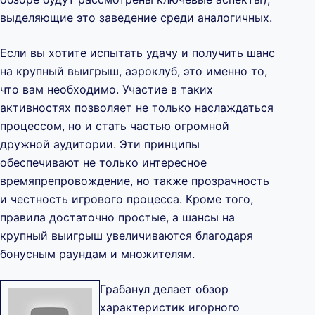
выделяющие это заведение среди аналогичных.
Если вы хотите испытать удачу и получить шанс
на крупный выигрыш, аэроклуб, это именно то,
что вам необходимо. Участие в таких
активностях позволяет не только наслаждаться
процессом, но и стать частью огромной
дружной аудитории. Эти принципы
обеспечивают не только интересное
времяпрепровождение, но также прозрачность
и честность игрового процесса. Кроме того,
правила достаточно простые, а шансы на
крупный выигрыш увеличиваются благодаря
бонусным раундам и множителям.
Грабанул делает обзор
характеристик игорного