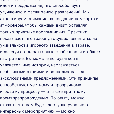
идеи и предложения, что способствует
улучшению и расширению развлечений. Мы
акцентируем внимание на создании комфорта и
атмосферы, чтобы каждый визит оставлял
только приятные воспоминания. Практика
показывает, что грабанул осуществляет анализ
уникальности игорного заведения в Таразе,
исследуя его характерные особенности и общее
настроение.
Вы можете погрузиться в
увлекательные истории, наслаждаться
необычными акциями и воспользоваться
эксклюзивными предложениями. Эти принципы
способствуют честному и прозрачному
игровому процессу — а также приятному
времяпрепровождению. По опыту можно
сказать, что вам будет доступно участие в
интересных мероприятиях — можно