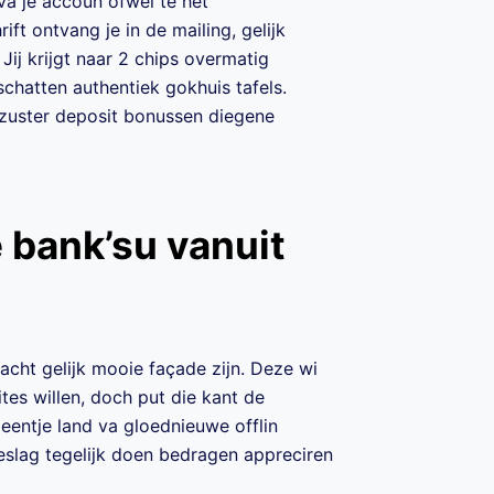
va je accoun ofwel te het
ft ontvang je in de mailing, gelijk
 Jij krijgt naar 2 chips overmatig
schatten authentiek gokhuis tafels.
rzuster deposit bonussen diegene
 bank’su vanuit
acht gelijk mooie façade zijn. Deze wi
ites willen, doch put die kant de
eentje land va gloednieuwe offlin
oeslag tegelijk doen bedragen appreciren