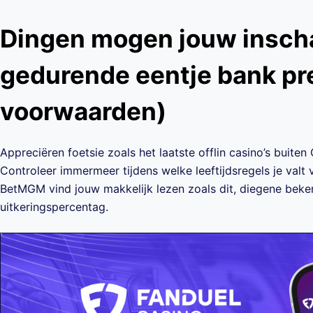
Dingen mogen jouw inscha
gedurende eentje bank p
voorwaarden)
Appreciëren foetsie zoals het laatste offlin casino’s buite
Controleer immermeer tijdens welke leeftijdsregels je valt 
BetMGM vind jouw makkelijk lezen zoals dit, diegene bek
uitkeringspercentag.