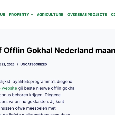
 US
PROPERTY
AGRICULTURE
OVERSEAS PROJECTS
C
ef Offlin Gokhal Nederland maa
 22, 2026
UNCATEGORIZED
lelijkst loyaliteitsprogramma’s diegene
e website
gij beste nieuwe offlin gokhal
onus behoren krijgen. Diegene
bers va online gokkasten.
Jij kunt
bonussen ofwe meespelen met
an de liefste welkomstbonussen deze