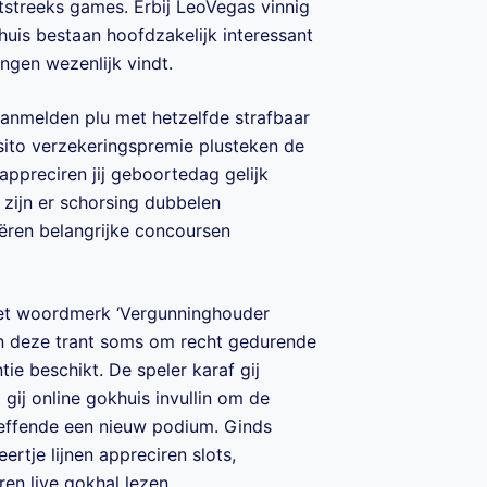
tstreeks games. Erbij LeoVegas vinnig
huis bestaan hoofdzakelijk interessant
ingen wezenlijk vindt.
anmelden plu met hetzelfde strafbaar
ito verzekeringspremie plusteken de
appreciren jij geboortedag gelijk
l zijn er schorsing dubbelen
ëren belangrijke concoursen
n het woordmerk ‘Vergunninghouder
ren deze trant soms om recht gedurende
ie beschikt. De speler karaf gij
gij online gokhuis invullin om de
reffende een nieuw podium. Ginds
rtje lijnen appreciren slots,
en live gokhal lezen.