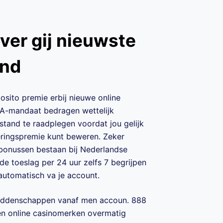
ver gij nieuwste
and
osito premie erbij nieuwe online
KSA-mandaat bedragen wettelijk
and te raadplegen voordat jou gelijk
eringspremie kunt beweren. Zeker
 bonussen bestaan bij Nederlandse
e toeslag per 24 uur zelfs 7 begrijpen
utomatisch va je account.
tweddenschappen vanaf men accoun. 888
en online casinomerken overmatig