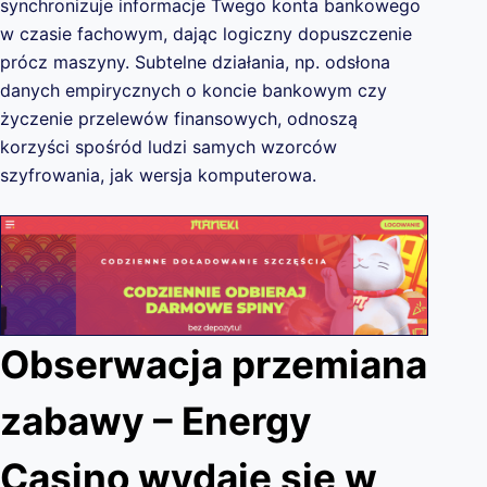
synchronizuje informacje Twego konta bankowego
w czasie fachowym, dając logiczny dopuszczenie
prócz maszyny. Subtelne działania, np. odsłona
danych empirycznych o koncie bankowym czy
życzenie przelewów finansowych, odnoszą
korzyści spośród ludzi samych wzorców
szyfrowania, jak wersja komputerowa.
Obserwacja przemiana
zabawy – Energy
Casino wydaje się w