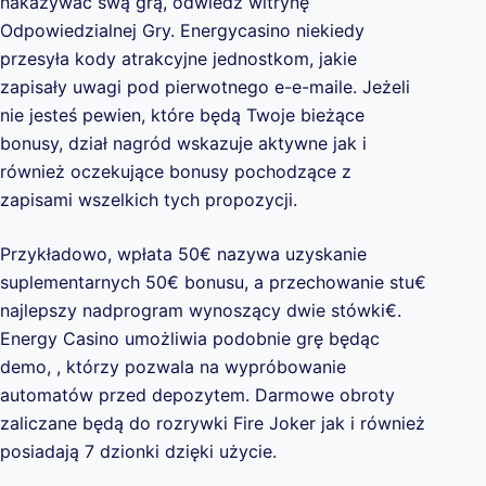
nakazywać swą grą, odwiedź witrynę
Odpowiedzialnej Gry. Energycasino niekiedy
przesyła kody atrakcyjne jednostkom, jakie
zapisały uwagi pod pierwotnego e-e-maile.
Jeżeli
nie jesteś pewien, które będą Twoje bieżące
bonusy, dział nagród wskazuje aktywne jak i
również oczekujące bonusy pochodzące z
zapisami wszelkich tych propozycji.
Przykładowo, wpłata 50€ nazywa uzyskanie
suplementarnych 50€ bonusu, a przechowanie stu€
najlepszy nadprogram wynoszący dwie stówki€.
Energy Casino umożliwia podobnie grę będąc
demo, , którzy pozwala na wypróbowanie
automatów przed depozytem. Darmowe obroty
zaliczane będą do rozrywki Fire Joker jak i również
posiadają 7 dzionki dzięki użycie.