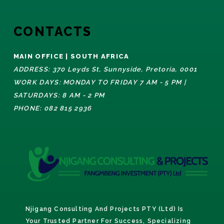
CONTACTS
MAIN OFFICE | SOUTH AFRICA
ADDRESS: 370 Leyds St, Sunnyside, Pretoria, 0001
WORK DAYS: MONDAY TO FRIDAY 7 AM - 5 PM |
SATURDAYS: 8 AM - 2 PM
PHONE: 082 815 2936
Njigang Consulting And Projects PTY (Ltd) Is
Your Trusted Partner For Success, Specializing