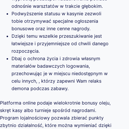
odnośnie warsztatów w trakcie głębokim.
Podwyższenie statusu w kasynie zezwoli
tobie otrzymywać specjalne ogłoszenia
bonusowe oraz inne cenne nagrody.
Dzięki temu wszelkie przeszukiwanie jest
łatwiejsze i przyjemniejsze od chwili danego
rozpoczęcia.
Dbaj o ochrona życia i zdrowia własnym
materiałów badawczych logowania,
przechowując je w miejscu niedostępnym w
celu innych, , którzy zapewni Wam relaks
demona podczas zabawy.
Platforma online podaje wielokrotnie bonusy oleju,
skręt kasy albo turnieje spośród nagrodami.
Program lojalnościowy pozwala zbierać punkty
zbytnio działalność, które można wymieniać dzięki