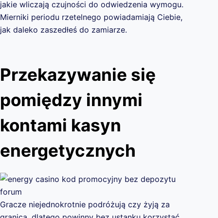
jakie wliczają czujności do odwiedzenia wymogu.
Mierniki periodu rzetelnego powiadamiają Ciebie,
jak daleko zaszedłeś do zamiarze.
Przekazywanie się
pomiędzy innymi
kontami kasyn
energetycznych
Gracze niejednokrotnie podróżują czy żyją za
granicą, dlatego powinny bez ustanku korzystać