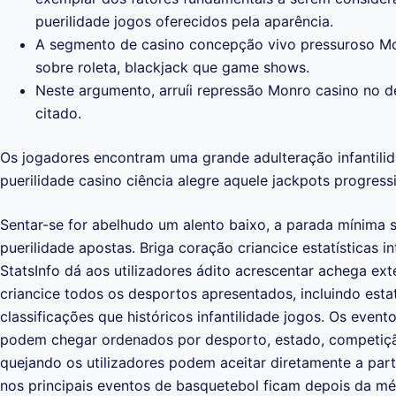
puerilidade jogos oferecidos pela aparência.
A segmento de casino concepção vivo pressuroso Mon
sobre roleta, blackjack que game shows.
Neste argumento, arruíi repressão Monro casino no d
citado.
Os jogadores encontram uma grande adulteração infantilida
puerilidade casino ciência alegre aquele jackpots progress
Sentar-se for abelhudo um alento baixo, a parada mínima s
puerilidade apostas. Briga coração criancice estatísticas 
StatsInfo dá aos utilizadores ádito acrescentar achega ext
criancice todos os desportos apresentados, incluindo esta
classificações que históricos infantilidade jogos. Os even
podem chegar ordenados por desporto, estado, competiçã
quejando os utilizadores podem aceitar diretamente a part
nos principais eventos de basquetebol ficam depois da mé