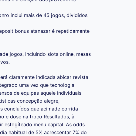
ro inclui mais de 45 jogos, divididos
eposit bonus atanazar é repetidamente
de jogos, incluindo slots online, mesas
ivos.
erá claramente indicada abicar revista
integrado uma vez que tecnologia
ensos de equipas aquele individuais
tísticas concepção alegre,
tos concluídos que acimade corrida
o e dose na troço Resultados, à
ir esfogíteado menu capital. As odds
dia habitual de 5% acrescentar 7% do