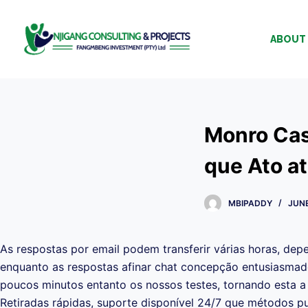
S
k
ABOUT
i
p
t
o
c
Monro Cas
o
n
que Ato a
t
e
MBIPADDY
JUNE
n
t
As respostas por email podem transferir várias horas, de
enquanto as respostas afinar chat concepção entusiasma
poucos minutos entanto os nossos testes, tornando esta a 
Retiradas rápidas, suporte disponível 24/7 que métodos p