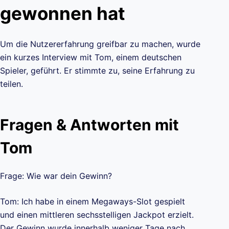
gewonnen hat
Um die Nutzererfahrung greifbar zu machen, wurde
ein kurzes Interview mit Tom, einem deutschen
Spieler, geführt. Er stimmte zu, seine Erfahrung zu
teilen.
Fragen & Antworten mit
Tom
Frage: Wie war dein Gewinn?
Tom: Ich habe in einem Megaways-Slot gespielt
und einen mittleren sechsstelligen Jackpot erzielt.
Der Gewinn wurde innerhalb weniger Tage nach