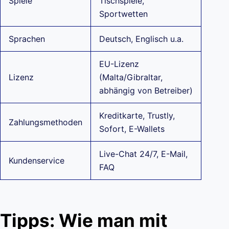
Spiele
Tischspiele,
Sportwetten
Sprachen
Deutsch, Englisch u.a.
EU-Lizenz
Lizenz
(Malta/Gibraltar,
abhängig von Betreiber)
Kreditkarte, Trustly,
Zahlungsmethoden
Sofort, E-Wallets
Live-Chat 24/7, E-Mail,
Kundenservice
FAQ
Tipps: Wie man mit