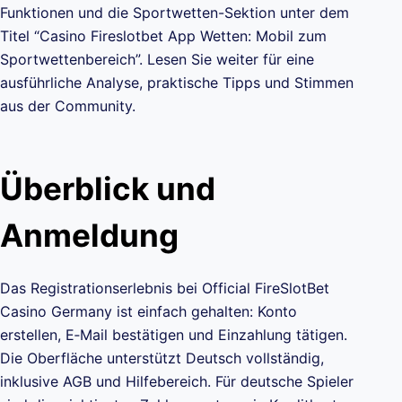
Funktionen und die Sportwetten-Sektion unter dem
Titel “Casino Fireslotbet App Wetten: Mobil zum
Sportwettenbereich”. Lesen Sie weiter für eine
ausführliche Analyse, praktische Tipps und Stimmen
aus der Community.
Überblick und
Anmeldung
Das Registrationserlebnis bei Official FireSlotBet
Casino Germany ist einfach gehalten: Konto
erstellen, E‑Mail bestätigen und Einzahlung tätigen.
Die Oberfläche unterstützt Deutsch vollständig,
inklusive AGB und Hilfebereich. Für deutsche Spieler