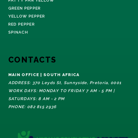
PATTY PAN YELLOW
GREEN PEPPER
YELLOW PEPPER
RED PEPPER
SPINACH
CONTACTS
MAIN OFFICE | SOUTH AFRICA
ADDRESS: 370 Leyds St, Sunnyside, Pretoria, 0001
WORK DAYS: MONDAY TO FRIDAY 7 AM - 5 PM |
SATURDAYS: 8 AM - 2 PM
PHONE: 082 815 2936