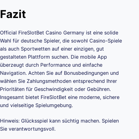
Fazit
Official FireSlotBet Casino Germany ist eine solide
Wahl für deutsche Spieler, die sowohl Casino-Spiele
als auch Sportwetten auf einer einzigen, gut
gestalteten Plattform suchen. Die mobile App
überzeugt durch Performance und einfache
Navigation. Achten Sie auf Bonusbedingungen und
wählen Sie Zahlungsmethoden entsprechend Ihrer
Prioritäten für Geschwindigkeit oder Gebühren.
Insgesamt bietet FireSlotBet eine moderne, sichere
und vielseitige Spielumgebung.
Hinweis: Glücksspiel kann süchtig machen. Spielen
Sie verantwortungsvoll.