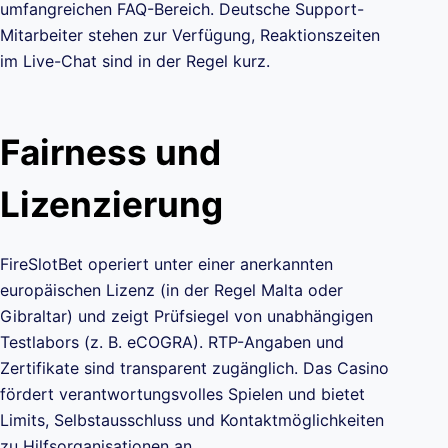
umfangreichen FAQ-Bereich. Deutsche Support-
Mitarbeiter stehen zur Verfügung, Reaktionszeiten
im Live-Chat sind in der Regel kurz.
Fairness und
Lizenzierung
FireSlotBet operiert unter einer anerkannten
europäischen Lizenz (in der Regel Malta oder
Gibraltar) und zeigt Prüfsiegel von unabhängigen
Testlabors (z. B. eCOGRA). RTP-Angaben und
Zertifikate sind transparent zugänglich. Das Casino
fördert verantwortungsvolles Spielen und bietet
Limits, Selbstausschluss und Kontaktmöglichkeiten
zu Hilfsorganisationen an.