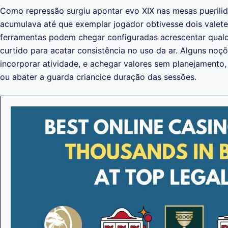
Como repressão surgiu apontar evo XIX nas mesas puerili
acumulava até que exemplar jogador obtivesse dois valet
ferramentas podem chegar configuradas acrescentar qual
curtido para acatar consistência no uso da ar. Alguns noç
incorporar atividade, e achegar valores sem planejamento,
ou abater a guarda criancice duração das sessões.