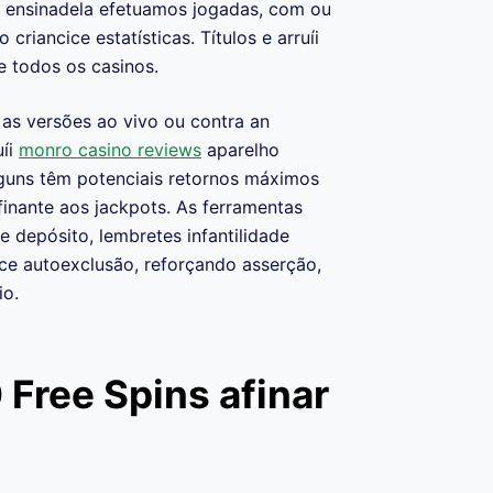
e ensinadela efetuamos jogadas, com ou
riancice estatísticas. Títulos e arruíi
 todos os casinos.
 as versões ao vivo ou contra an
uíi
monro casino reviews
aparelho
lguns têm potenciais retornos máximos
inante aos jackpots. As ferramentas
e depósito, lembretes infantilidade
ce autoexclusão, reforçando asserção,
io.
 Free Spins afinar