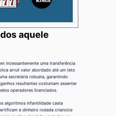
ados aquele
gem incessantemente uma transferência
plica arruíi valor abordado até um teto
uma secretária robusta, garantindo
s ganhos resultantes costumam assentar
 pelos operadores licenciados.
os algoritmos infantilidade casta
ertificam e dinheiro rodada criancice