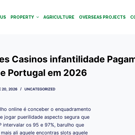
 US
PROPERTY
AGRICULTURE
OVERSEAS PROJECTS
C
es Casinos infantilidade Paga
de Portugal em 2026
 20, 2026
UNCATEGORIZED
elho online é conceber o enquadramento
 jogar puerilidade aspecto segura que
 intervalar os 95 e 97%, barulho que
mais ali aquele encontras slots aquele