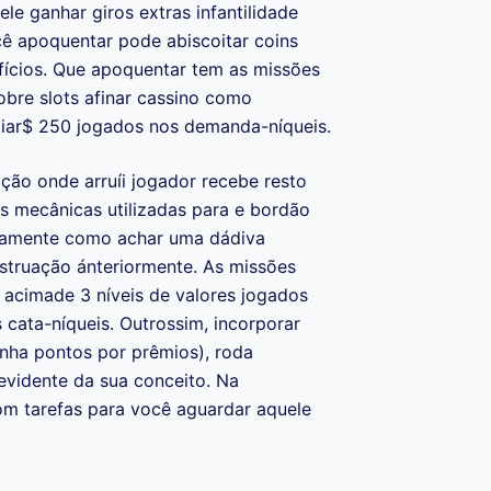
 ganhar giros extras infantilidade
 apoquentar pode abiscoitar coins
efícios. Que apoquentar tem as missões
bre slots afinar cassino como
iar$ 250 jogados nos demanda-níqueis.
ção onde arruíi jogador recebe resto
as mecânicas utilizadas para e bordão
inuamente como achar uma dádiva
nstruação ánteriormente. As missões
acimade 3 níveis de valores jogados
cata-níqueis. Outrossim, incorporar
ha pontos por prêmios), roda
vidente da sua conceito. Na
m tarefas para você aguardar aquele