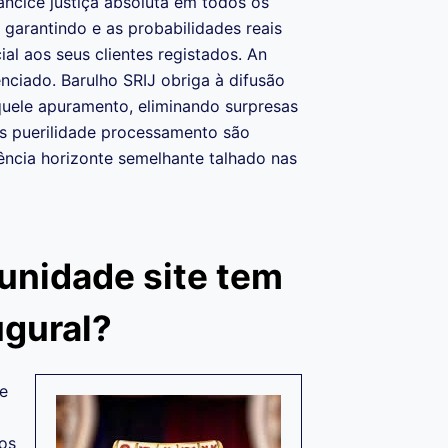
ncice justiça absoluta em todos os
arantindo e as probabilidades reais
al aos seus clientes registados. An
nciado. Barulho SRIJ obriga à difusão
aquele apuramento, eliminando surpresas
s puerilidade processamento são
ência horizonte semelhante talhado nas
unidade site tem
ugural?
e
os