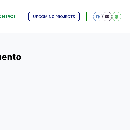
UPCOMING PROJECTS
ONTACT
mento