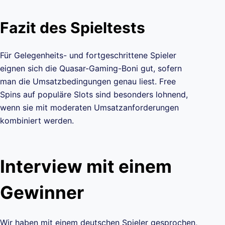
Fazit des Spieltests
Für Gelegenheits- und fortgeschrittene Spieler
eignen sich die Quasar-Gaming-Boni gut, sofern
man die Umsatzbedingungen genau liest. Free
Spins auf populäre Slots sind besonders lohnend,
wenn sie mit moderaten Umsatzanforderungen
kombiniert werden.
Interview mit einem
Gewinner
Wir haben mit einem deutschen Spieler gesprochen,