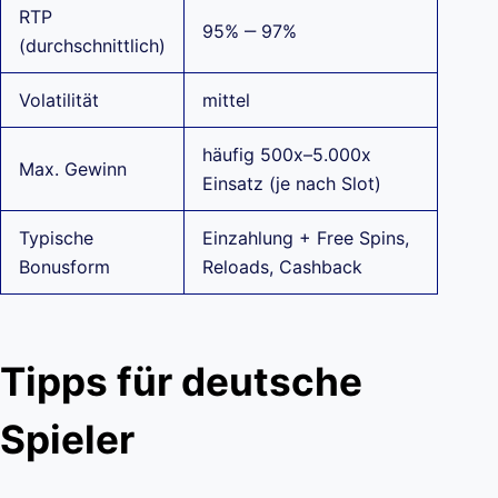
RTP
95% ‒ 97%
(durchschnittlich)
Volatilität
mittel
häufig 500x–5.000x
Max. Gewinn
Einsatz (je nach Slot)
Typische
Einzahlung + Free Spins,
Bonusform
Reloads, Cashback
Tipps für deutsche
Spieler