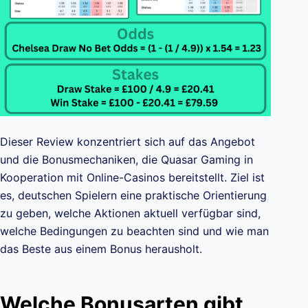
Dieser Review konzentriert sich auf das Angebot
und die Bonusmechaniken, die Quasar Gaming in
Kooperation mit Online-Casinos bereitstellt. Ziel ist
es, deutschen Spielern eine praktische Orientierung
zu geben, welche Aktionen aktuell verfügbar sind,
welche Bedingungen zu beachten sind und wie man
das Beste aus einem Bonus herausholt.
Welche Bonusarten gibt