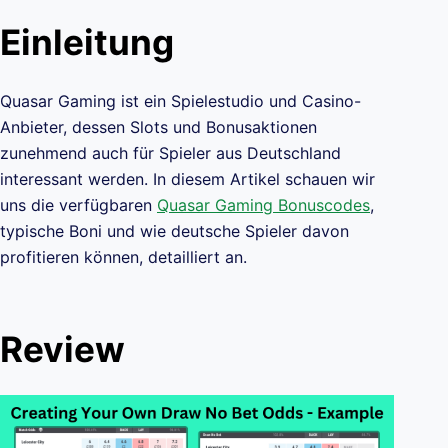
Einleitung
Quasar Gaming ist ein Spielestudio und Casino-
Anbieter, dessen Slots und Bonusaktionen
zunehmend auch für Spieler aus Deutschland
interessant werden. In diesem Artikel schauen wir
uns die verfügbaren
Quasar Gaming Bonuscodes
,
typische Boni und wie deutsche Spieler davon
profitieren können, detailliert an.
Review