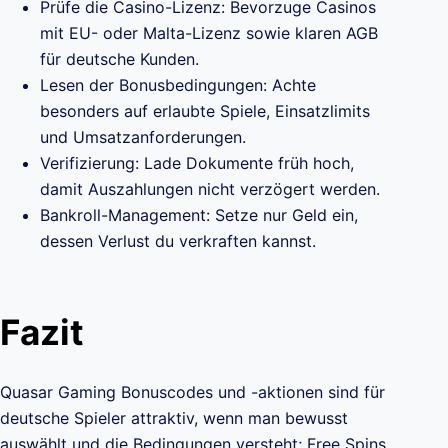
Prüfe die Casino-Lizenz: Bevorzuge Casinos
mit EU- oder Malta-Lizenz sowie klaren AGB
für deutsche Kunden.
Lesen der Bonusbedingungen: Achte
besonders auf erlaubte Spiele, Einsatzlimits
und Umsatzanforderungen.
Verifizierung: Lade Dokumente früh hoch,
damit Auszahlungen nicht verzögert werden.
Bankroll-Management: Setze nur Geld ein,
dessen Verlust du verkraften kannst.
Fazit
Quasar Gaming Bonuscodes und -aktionen sind für
deutsche Spieler attraktiv, wenn man bewusst
auswählt und die Bedingungen versteht; Free Spins