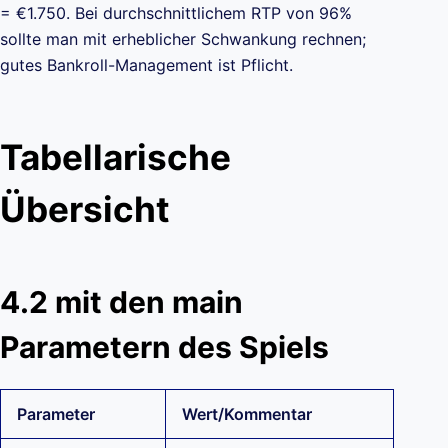
= €1.750. Bei durchschnittlichem RTP von 96%
sollte man mit erheblicher Schwankung rechnen;
gutes Bankroll-Management ist Pflicht.
Tabellarische
Übersicht
4.2 mit den main
Parametern des Spiels
Parameter
Wert/Kommentar