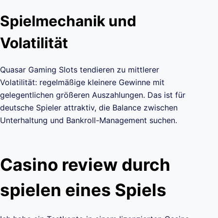
Spielmechanik und
Volatilität
Quasar Gaming Slots tendieren zu mittlerer
Volatilität: regelmäßige kleinere Gewinne mit
gelegentlichen größeren Auszahlungen. Das ist für
deutsche Spieler attraktiv, die Balance zwischen
Unterhaltung und Bankroll-Management suchen.
Casino review durch
spielen eines Spiels