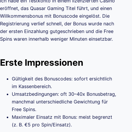
Ich habe ein Testkonto in einem lizenzierten Casino
eröffnet, das Quasar Gaming Titel führt, und einen
Willkommensbonus mit Bonuscode eingelöst. Die
Registrierung verlief schnell, der Bonus wurde nach
der ersten Einzahlung gutgeschrieben und die Free
Spins waren innerhalb weniger Minuten einsetzbar.
Erste Impressionen
Gültigkeit des Bonuscodes: sofort ersichtlich
im Kassenbereich.
Umsatzbedingungen: oft 30–40x Bonusbetrag,
manchmal unterschiedliche Gewichtung für
Free Spins.
Maximaler Einsatz mit Bonus: meist begrenzt
(z. B. €5 pro Spin/Einsatz).