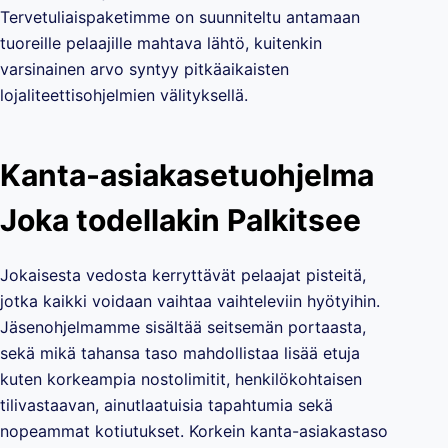
Tervetuliaispaketimme on suunniteltu antamaan
tuoreille pelaajille mahtava lähtö, kuitenkin
varsinainen arvo syntyy pitkäaikaisten
lojaliteettisohjelmien välityksellä.
Kanta-asiakasetuohjelma
Joka todellakin Palkitsee
Jokaisesta vedosta kerryttävät pelaajat pisteitä,
jotka kaikki voidaan vaihtaa vaihteleviin hyötyihin.
Jäsenohjelmamme sisältää seitsemän portaasta,
sekä mikä tahansa taso mahdollistaa lisää etuja
kuten korkeampia nostolimitit, henkilökohtaisen
tilivastaavan, ainutlaatuisia tapahtumia sekä
nopeammat kotiutukset. Korkein kanta-asiakastaso