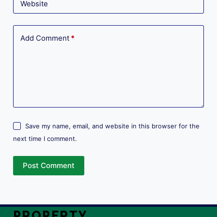
Website
Add Comment
*
Save my name, email, and website in this browser for the
next time I comment.
Post Comment
PROPERTY