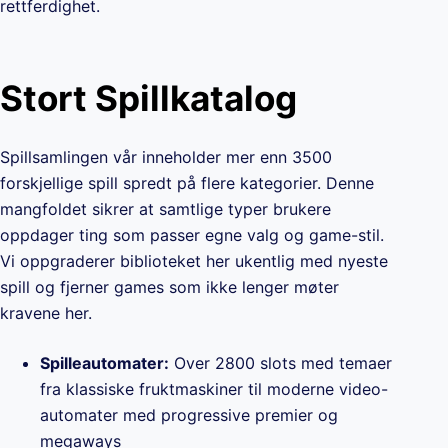
rettferdighet.
Stort Spillkatalog
Spillsamlingen vår inneholder mer enn 3500
forskjellige spill spredt på flere kategorier. Denne
mangfoldet sikrer at samtlige typer brukere
oppdager ting som passer egne valg og game-stil.
Vi oppgraderer biblioteket her ukentlig med nyeste
spill og fjerner games som ikke lenger møter
kravene her.
Spilleautomater:
Over 2800 slots med temaer
fra klassiske fruktmaskiner til moderne video-
automater med progressive premier og
megaways