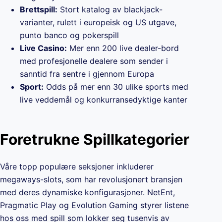
Brettspill:
Stort katalog av blackjack-
varianter, rulett i europeisk og US utgave,
punto banco og pokerspill
Live Casino:
Mer enn 200 live dealer-bord
med profesjonelle dealere som sender i
sanntid fra sentre i gjennom Europa
Sport:
Odds på mer enn 30 ulike sports med
live veddemål og konkurransedyktige kanter
Foretrukne Spillkategorier
Våre topp populære seksjoner inkluderer
megaways-slots, som har revolusjonert bransjen
med deres dynamiske konfigurasjoner. NetEnt,
Pragmatic Play og Evolution Gaming styrer listene
hos oss med spill som lokker seg tusenvis av