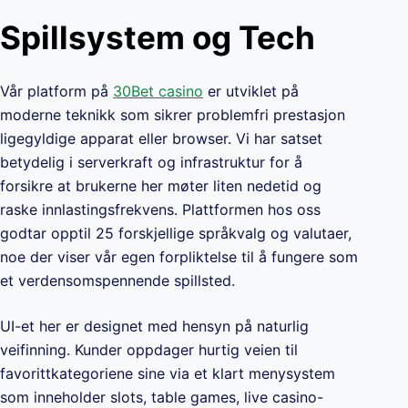
Spillsystem og Tech
Vår platform på
30Bet casino
er utviklet på
moderne teknikk som sikrer problemfri prestasjon
ligegyldige apparat eller browser. Vi har satset
betydelig i serverkraft og infrastruktur for å
forsikre at brukerne her møter liten nedetid og
raske innlastingsfrekvens. Plattformen hos oss
godtar opptil 25 forskjellige språkvalg og valutaer,
noe der viser vår egen forpliktelse til å fungere som
et verdensomspennende spillsted.
UI-et her er designet med hensyn på naturlig
veifinning. Kunder oppdager hurtig veien til
favorittkategoriene sine via et klart menysystem
som inneholder slots, table games, live casino-