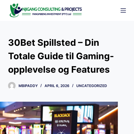
S
k
i
p
t
30Bet Spillsted – Din
o
c
Totale Guide til Gaming-
o
opplevelse og Features
n
t
e
MBIPADDY
APRIL 6, 2026
UNCATEGORIZED
n
t