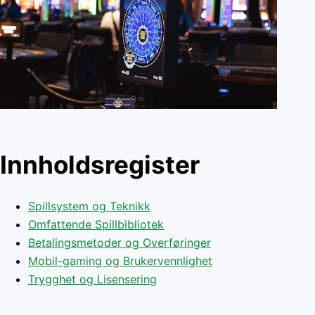
Innholdsregister
Spillsystem og Teknikk
Omfattende Spillbibliotek
Betalingsmetoder og Overføringer
Mobil-gaming og Brukervennlighet
Trygghet og Lisensering