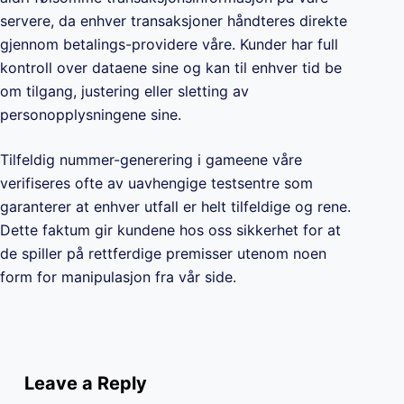
servere, da enhver transaksjoner håndteres direkte
gjennom betalings-providere våre. Kunder har full
kontroll over dataene sine og kan til enhver tid be
om tilgang, justering eller sletting av
personopplysningene sine.
Tilfeldig nummer-generering i gameene våre
verifiseres ofte av uavhengige testsentre som
garanterer at enhver utfall er helt tilfeldige og rene.
Dette faktum gir kundene hos oss sikkerhet for at
de spiller på rettferdige premisser utenom noen
form for manipulasjon fra vår side.
Leave a Reply