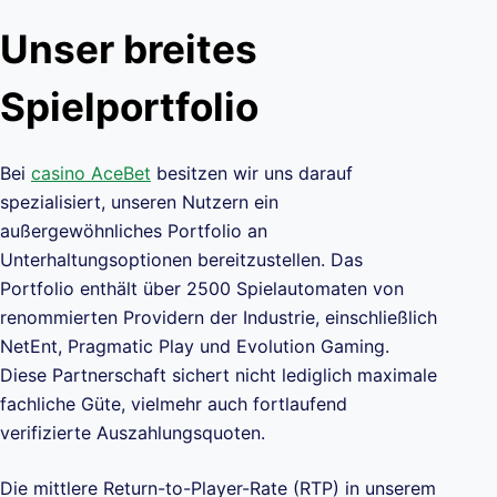
Unser breites
Spielportfolio
Bei
casino AceBet
besitzen wir uns darauf
spezialisiert, unseren Nutzern ein
außergewöhnliches Portfolio an
Unterhaltungsoptionen bereitzustellen. Das
Portfolio enthält über 2500 Spielautomaten von
renommierten Providern der Industrie, einschließlich
NetEnt, Pragmatic Play und Evolution Gaming.
Diese Partnerschaft sichert nicht lediglich maximale
fachliche Güte, vielmehr auch fortlaufend
verifizierte Auszahlungsquoten.
Die mittlere Return-to-Player-Rate (RTP) in unserem