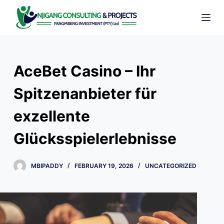
S
k
i
p
t
AceBet Casino – Ihr
o
c
Spitzenanbieter für
o
exzellente
n
t
Glücksspielerlebnisse
e
n
MBIPADDY
FEBRUARY 19, 2026
UNCATEGORIZED
t