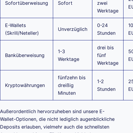
Sofortüberweisung
Sofort
zwei
E
Werktage
E-Wallets
0-24
1
Unverzüglich
(Skrill/Neteller)
Stunden
E
drei bis
1-3
5
Banküberweisung
fünf
Werktage
E
Werktage
fünfzehn bis
1-2
2
Kryptowährungen
dreißig
Stunden
E
Minuten
Außerordentlich hervorzuheben sind unsere E-
Wallet-Optionen, die nicht lediglich augenblickliche
Deposits erlauben, vielmehr auch die schnellsten