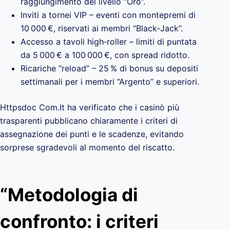
raggiungimento del livello “Oro”.
Inviti a tornei VIP – eventi con montepremi di
10 000 €, riservati ai membri “Black‑Jack”.
Accesso a tavoli high‑roller – limiti di puntata
da 5 000 € a 100 000 €, con spread ridotto.
Ricariche “reload” – 25 % di bonus su depositi
settimanali per i membri “Argento” e superiori.
Httpsdoc Com.It ha verificato che i casinò più
trasparenti pubblicano chiaramente i criteri di
assegnazione dei punti e le scadenze, evitando
sorprese sgradevoli al momento del riscatto.
“Metodologia di
confronto: i criteri