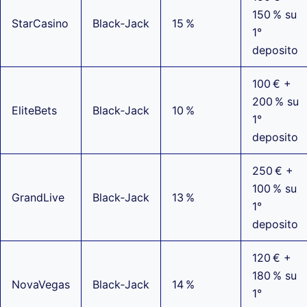
150 % su
StarCasino
Black‑Jack
15 %
1°
deposito
100 € +
200 % su
EliteBets
Black‑Jack
10 %
1°
deposito
250 € +
100 % su
GrandLive
Black‑Jack
13 %
1°
deposito
120 € +
180 % su
NovaVegas
Black‑Jack
14 %
1°