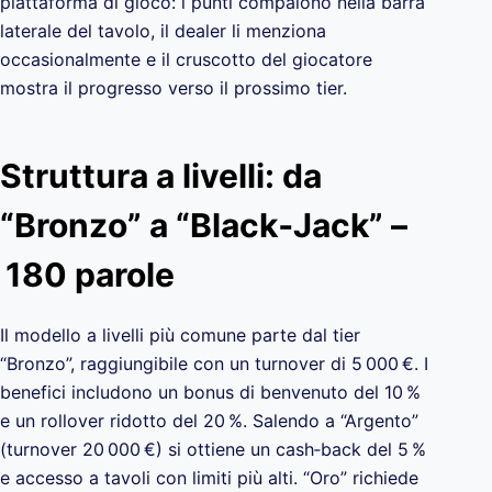
piattaforma di gioco: i punti compaiono nella barra
laterale del tavolo, il dealer li menziona
occasionalmente e il cruscotto del giocatore
mostra il progresso verso il prossimo tier.
Struttura a livelli: da
“Bronzo” a “Black‑Jack” –
180 parole
Il modello a livelli più comune parte dal tier
“Bronzo”, raggiungibile con un turnover di 5 000 €. I
benefici includono un bonus di benvenuto del 10 %
e un rollover ridotto del 20 %. Salendo a “Argento”
(turnover 20 000 €) si ottiene un cash‑back del 5 %
e accesso a tavoli con limiti più alti. “Oro” richiede