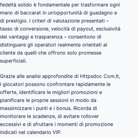
fedeltà solido è fondamentale per trasformare ogni
mano di baccarat in un’opportunità di guadagno e
di prestigio. I criteri di valutazione presentati –
tasso di conversione, velocità di payout, esclusività
dei vantaggi e trasparenza – consentono di
distinguere gli operatori realmente orientati al
cliente da quelli che offrono solo promesse
superficiali.
Grazie alle analisi approfondite di Httpsdoc Com.It,
i giocatori possono confrontare rapidamente le
offerte, identificare le migliori promozioni e
pianificare le proprie sessioni in modo da
massimizzare i punti e i bonus. Ricorda di
monitorare le scadenze, di evitare rollover
eccessivi e di sfruttare i momenti di promozione
indicati nel calendario VIP.