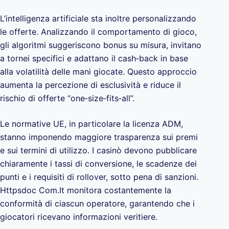
L’intelligenza artificiale sta inoltre personalizzando
le offerte. Analizzando il comportamento di gioco,
gli algoritmi suggeriscono bonus su misura, invitano
a tornei specifici e adattano il cash‑back in base
alla volatilità delle mani giocate. Questo approccio
aumenta la percezione di esclusività e riduce il
rischio di offerte “one‑size‑fits‑all”.
Le normative UE, in particolare la licenza ADM,
stanno imponendo maggiore trasparenza sui premi
e sui termini di utilizzo. I casinò devono pubblicare
chiaramente i tassi di conversione, le scadenze dei
punti e i requisiti di rollover, sotto pena di sanzioni.
Httpsdoc Com.It monitora costantemente la
conformità di ciascun operatore, garantendo che i
giocatori ricevano informazioni veritiere.