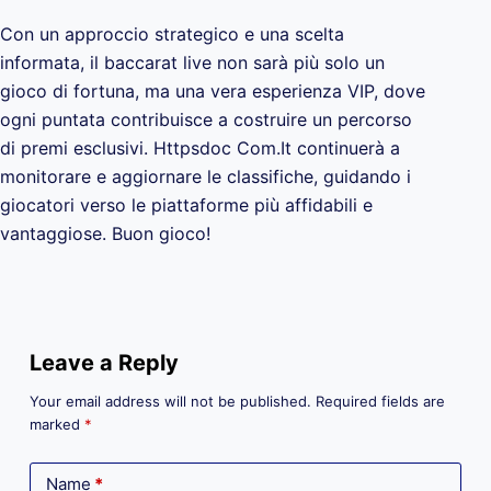
Con un approccio strategico e una scelta
informata, il baccarat live non sarà più solo un
gioco di fortuna, ma una vera esperienza VIP, dove
ogni puntata contribuisce a costruire un percorso
di premi esclusivi. Httpsdoc Com.It continuerà a
monitorare e aggiornare le classifiche, guidando i
giocatori verso le piattaforme più affidabili e
vantaggiose. Buon gioco!
Leave a Reply
Your email address will not be published.
Required fields are
marked
*
Name
*