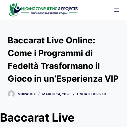
S
k
i
p
t
Baccarat Live Online:
o
c
Come i Programmi di
o
Fedeltà Trasformano il
n
t
Gioco in un’Esperienza VIP
e
n
MBIPADDY
MARCH 14, 2026
UNCATEGORIZED
t
Baccarat Live