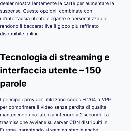
dealer mostra lentamente le carte per aumentare la
suspense. Queste opzioni, combinate con
un’interfaccia utente elegante e personalizzabile,
rendono il baccarat live il gioco più raffinato
disponibile online.
Tecnologia di streaming e
interfaccia utente – 150
parole
I principali provider utilizzano codec H.264 o VP9
per comprimere il video senza perdita di qualità,
mantenendo una latenza inferiore a 2 secondi. La
trasmissione avviene su server CDN distribuiti in
Europa, garantendo streaming stabile anche