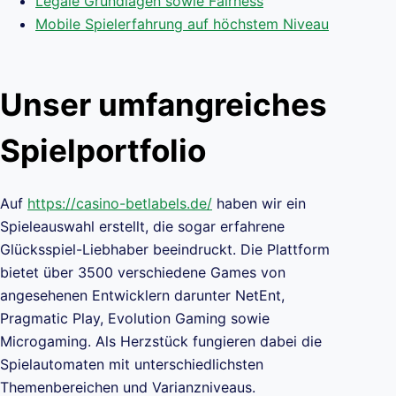
Legale Grundlagen sowie Fairness
Mobile Spielerfahrung auf höchstem Niveau
Unser umfangreiches
Spielportfolio
Auf
https://casino-betlabels.de/
haben wir ein
Spieleauswahl erstellt, die sogar erfahrene
Glücksspiel-Liebhaber beeindruckt. Die Plattform
bietet über 3500 verschiedene Games von
angesehenen Entwicklern darunter NetEnt,
Pragmatic Play, Evolution Gaming sowie
Microgaming. Als Herzstück fungieren dabei die
Spielautomaten mit unterschiedlichsten
Themenbereichen und Varianzniveaus.