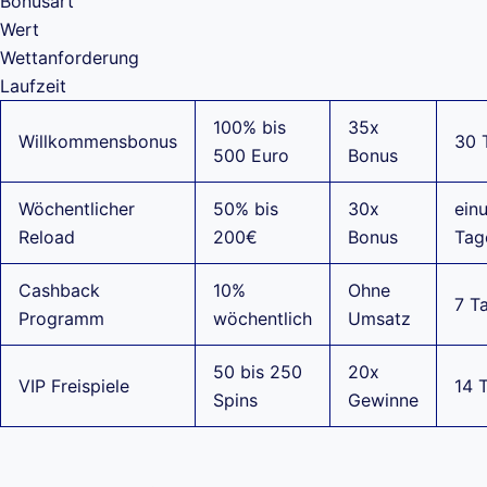
Bonusart
Wert
Wettanforderung
Laufzeit
100% bis
35x
Willkommensbonus
30 
500 Euro
Bonus
Wöchentlicher
50% bis
30x
ein
Reload
200€
Bonus
Tag
Cashback
10%
Ohne
7 T
Programm
wöchentlich
Umsatz
50 bis 250
20x
VIP Freispiele
14 
Spins
Gewinne