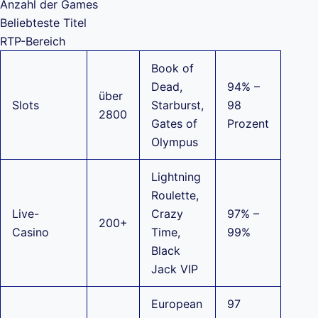
Anzahl der Games
Beliebteste Titel
RTP-Bereich
Book of
Dead,
94% –
über
Slots
Starburst,
98
2800
Gates of
Prozent
Olympus
Lightning
Roulette,
Live-
Crazy
97% –
200+
Casino
Time,
99%
Black
Jack VIP
European
97