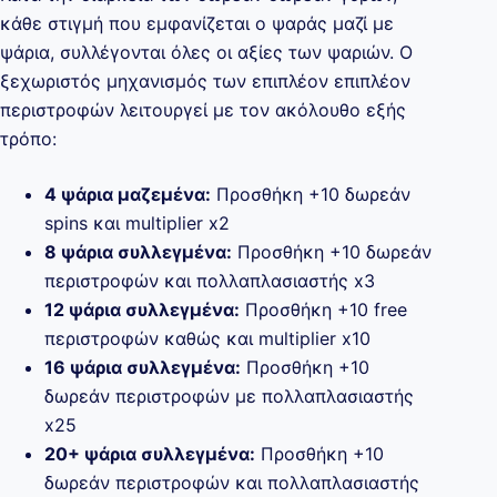
κάθε στιγμή που εμφανίζεται ο ψαράς μαζί με
ψάρια, συλλέγονται όλες οι αξίες των ψαριών. Ο
ξεχωριστός μηχανισμός των επιπλέον επιπλέον
περιστροφών λειτουργεί με τον ακόλουθο εξής
τρόπο:
4 ψάρια μαζεμένα:
Προσθήκη +10 δωρεάν
spins και multiplier x2
8 ψάρια συλλεγμένα:
Προσθήκη +10 δωρεάν
περιστροφών και πολλαπλασιαστής x3
12 ψάρια συλλεγμένα:
Προσθήκη +10 free
περιστροφών καθώς και multiplier x10
16 ψάρια συλλεγμένα:
Προσθήκη +10
δωρεάν περιστροφών με πολλαπλασιαστής
x25
20+ ψάρια συλλεγμένα:
Προσθήκη +10
δωρεάν περιστροφών και πολλαπλασιαστής