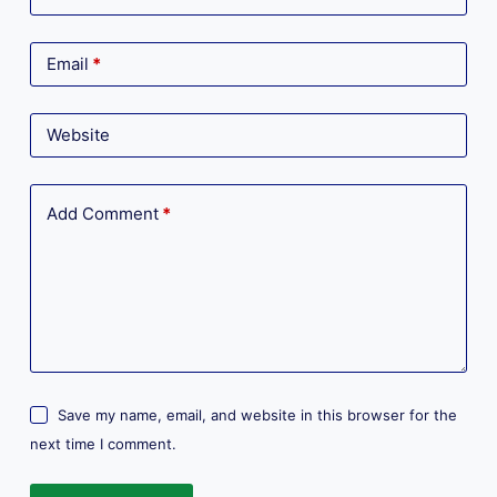
Email
*
Website
Add Comment
*
Save my name, email, and website in this browser for the
next time I comment.