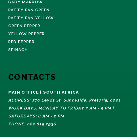
BABY MARROW
PATTY PAN GREEN
PATTY PAN YELLOW
GREEN PEPPER
YELLOW PEPPER
RED PEPPER
SPINACH
CONTACTS
MAIN OFFICE | SOUTH AFRICA
ADDRESS: 370 Leyds St, Sunnyside, Pretoria, 0001
WORK DAYS: MONDAY TO FRIDAY 7 AM - 5 PM |
SATURDAYS: 8 AM - 2 PM
PHONE: 082 815 2936