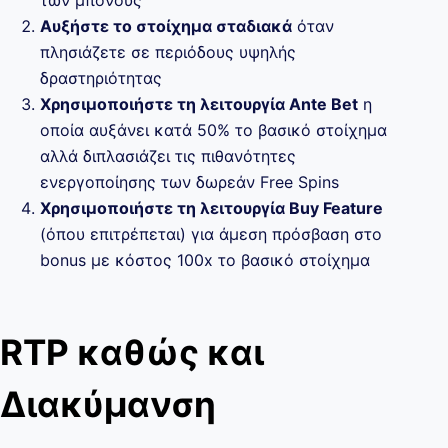
των μπόνους
Αυξήστε το στοίχημα σταδιακά
όταν
πλησιάζετε σε περιόδους υψηλής
δραστηριότητας
Χρησιμοποιήστε τη λειτουργία Ante Bet
η
οποία αυξάνει κατά 50% το βασικό στοίχημα
αλλά διπλασιάζει τις πιθανότητες
ενεργοποίησης των δωρεάν Free Spins
Χρησιμοποιήστε τη λειτουργία Buy Feature
(όπου επιτρέπεται) για άμεση πρόσβαση στο
bonus με κόστος 100x το βασικό στοίχημα
RTP καθώς και
Διακύμανση