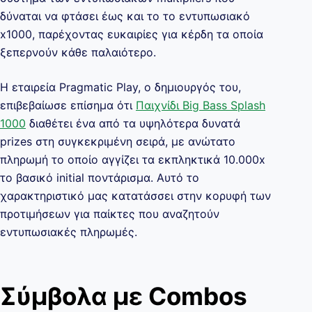
δύναται να φτάσει έως και το το εντυπωσιακό
x1000, παρέχοντας ευκαιρίες για κέρδη τα οποία
ξεπερνούν κάθε παλαιότερο.
Η εταιρεία Pragmatic Play, ο δημιουργός του,
επιβεβαίωσε επίσημα ότι
Παιχνίδι Big Bass Splash
1000
διαθέτει ένα από τα υψηλότερα δυνατά
prizes στη συγκεκριμένη σειρά, με ανώτατο
πληρωμή το οποίο αγγίζει τα εκπληκτικά 10.000x
το βασικό initial ποντάρισμα. Αυτό το
χαρακτηριστικό μας κατατάσσει στην κορυφή των
προτιμήσεων για παίκτες που αναζητούν
εντυπωσιακές πληρωμές.
Σύμβολα με Combos