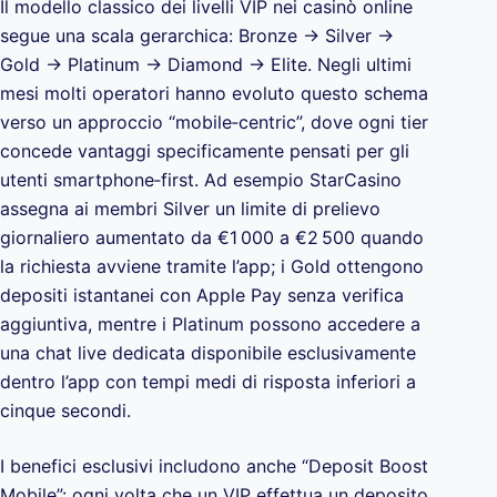
Il modello classico dei livelli VIP nei casinò online
segue una scala gerarchica: Bronze → Silver →
Gold → Platinum → Diamond → Elite. Negli ultimi
mesi molti operatori hanno evoluto questo schema
verso un approccio “mobile‑centric”, dove ogni tier
concede vantaggi specificamente pensati per gli
utenti smartphone‐first. Ad esempio StarCasino
assegna ai membri Silver un limite di prelievo
giornaliero aumentato da €1 000 a €2 500 quando
la richiesta avviene tramite l’app; i Gold ottengono
depositi istantanei con Apple Pay senza verifica
aggiuntiva, mentre i Platinum possono accedere a
una chat live dedicata disponibile esclusivamente
dentro l’app con tempi medi di risposta inferiori a
cinque secondi.
I benefici esclusivi includono anche “Deposit Boost
Mobile”: ogni volta che un VIP effettua un deposito