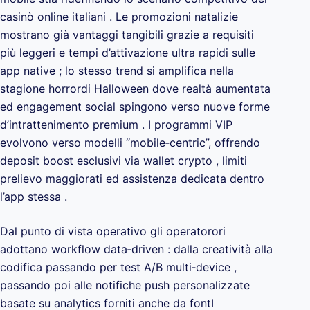
casinò online italiani . Le promozioni natalizie
mostrano già vantaggi tangibili grazie a requisiti
più leggeri e tempi d’attivazione ultra rapidi sulle
app native ; lo stesso trend si amplifica nella
stagione horrordi Halloween dove realtà aumentata
ed engagement social spingono verso nuove forme
d’intrattenimento premium . I programmi VIP
evolvono verso modelli “mobile‑centric”, offrendo
deposit boost esclusivi via wallet crypto , limiti
prelievo maggiorati ed assistenza dedicata dentro
l’app stessa .
Dal punto di vista operativo gli operator​ori
adottano workflow data‑driven : dalla creatività alla
codifica passando per test A/B multi‑device ,
passando poi alle notifiche push personalizzate
basate su analytics forniti anche da font​I