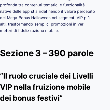
profonda tra contenuti tematici e funzionalità
native delle app stia ridefinendo il valore percepito
dei Mega‑Bonus Halloween nei segmenti VIP più
alti, trasformando semplici promozioni in veri
motori di fidelizzazione mobile.
Sezione 3 – 390 parole
“Il ruolo cruciale dei Livelli
VIP nella fruizione mobile
dei bonus festivi”