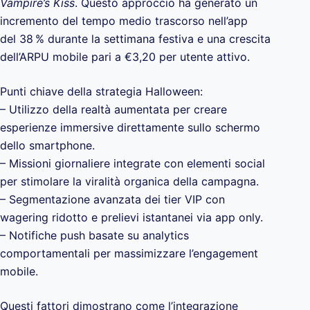
Vampire’s Kiss
. Questo approccio ha generato un
incremento del tempo medio trascorso nell’app
del 38 % durante la settimana festiva e una crescita
dell’ARPU mobile pari a €3,20 per utente attivo.
Punti chiave della strategia Halloween:
– Utilizzo della realtà aumentata per creare
esperienze immersive direttamente sullo schermo
dello smartphone.
– Missioni giornaliere integrate con elementi social
per stimolare la viralità organica della campagna.
– Segmentazione avanzata dei tier VIP con
wagering ridotto e prelievi istantanei via app only.
– Notifiche push basate su analytics
comportamentali per massimizzare l’engagement
mobile.
Questi fattori dimostrano come l’integrazione