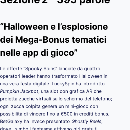
“Halloween e l’esplosione
dei Mega‑Bonus tematici
nelle app di gioco”
Le offerte “Spooky Spins” lanciate da quattro
operatori leader hanno trasformato Halloween in
una vera festa digitale. LuckySpin ha introdotto
Pumpkin Jackpot
, una slot con grafica AR che
proietta zucche virtuali sullo schermo del telefono;
ogni zucca colpita genera un mini‑gioco con
possibilità di vincere fino a €500 in crediti bonus.
BetGalaxy ha invece presentato
Ghostly Reels
,
dove i simboli fantasma attivano giri gratuiti