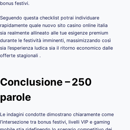
bonus festivi.
Seguendo questa checklist potrai individuare
rapidamente quale nuovo sito casino online italia
sia realmente allineato alle tue esigenze premium
durante le festività imminenti, massimizzando così
sia l’esperienza ludica sia il ritorno economico dalle
offerte stagionali .
Conclusione – 250
parole
Le indagini condotte dimostrano chiaramente come
l’intersezione tra bonus festivi, livelli VIP e gaming
mobile stia ridefinendo lo scenario competitivo dei