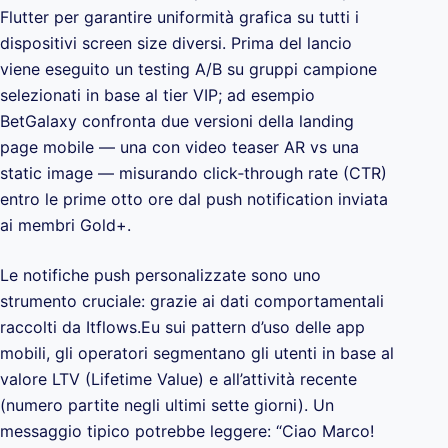
Flutter per garantire uniformità grafica su tutti i
dispositivi screen size diversi. Prima del lancio
viene eseguito un testing A/B su gruppi campione
selezionati in base al tier VIP; ad esempio
BetGalaxy confronta due versioni della landing
page mobile — una con video teaser AR vs una
static image — misurando click‑through rate (CTR)
entro le prime otto ore dal push notification inviata
ai membri Gold+.
Le notifiche push personalizzate sono uno
strumento cruciale: grazie ai dati comportamentali
raccolti da Itflows.Eu sui pattern d’uso delle app
mobili, gli operatori segmentano gli utenti in base al
valore LTV (Lifetime Value) e all’attività recente
(numero partite negli ultimi sette giorni). Un
messaggio tipico potrebbe leggere: “Ciao Marco!