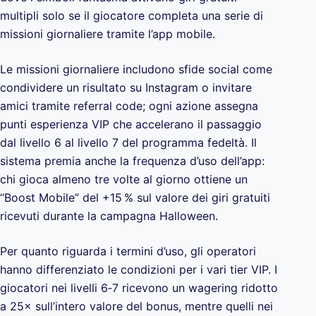
multipli solo se il giocatore completa una serie di
missioni giornaliere tramite l’app mobile.
Le missioni giornaliere includono sfide social come
condividere un risultato su Instagram o invitare
amici tramite referral code; ogni azione assegna
punti esperienza VIP che accelerano il passaggio
dal livello 6 al livello 7 del programma fedeltà. Il
sistema premia anche la frequenza d’uso dell’app:
chi gioca almeno tre volte al giorno ottiene un
“Boost Mobile” del +15 % sul valore dei giri gratuiti
ricevuti durante la campagna Halloween.
Per quanto riguarda i termini d’uso, gli operatori
hanno differenziato le condizioni per i vari tier VIP. I
giocatori nei livelli 6‑7 ricevono un wagering ridotto
a 25× sull’intero valore del bonus, mentre quelli nei