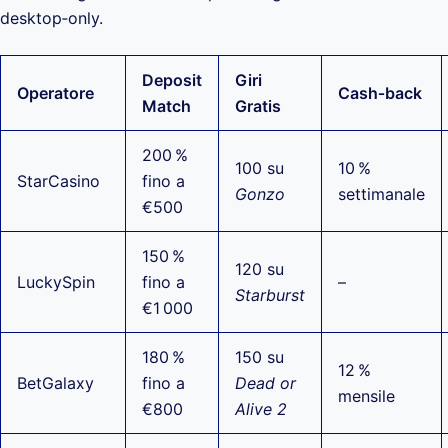
desktop‑only.
Deposit
Giri
Operatore
Cash‑back
Match
Gratis
200 %
100 su
10 %
StarCasino
fino a
Gonzo
settimanale
€500
150 %
120 su
LuckySpin
fino a
–
Starburst
€1 000
180 %
150 su
12 %
BetGalaxy
fino a
Dead or
mensile
€800
Alive 2