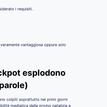
derato i requisiti.
ia veramente vantaggiosa oppure solo
jackpot esplodono
parole)
 colpiti soprattutto nei primi giorni
ibilità mediatica delle promo natalizie e