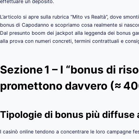
effettuare un deposito.
L’articolo si apre sulla rubrica “Mito vs Realtà”, dove smont
bonus di Capodanno e scopriamo cosa realmente si nasconde
Dal presunto boom dei jackpot alla leggenda dei bonus gar
alla prova con numeri concreti, termini contrattuali e consig
Sezione 1 – I “bonus di ris
promettono davvero (≈ 40
Tipologie di bonus più diffus
I casinò online tendono a concentrare le loro campagne festi