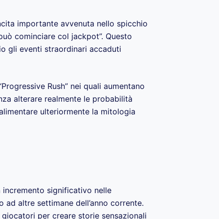
cita importante avvenuta nello spicchio
può cominciare col jackpot”. Questo
o gli eventi straordinari accaduti
 “Progressive Rush” nei quali aumentano
za alterare realmente le probabilità
 alimentare ulteriormente la mitologia
n incremento significativo nelle
o ad altre settimane dell’anno corrente.
giocatori per creare storie sensazionali