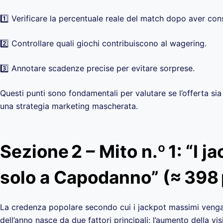
1️⃣ Verificare la percentuale reale del match dopo aver consi
2️⃣ Controllare quali giochi contribuiscono al wagering.
3️⃣ Annotare scadenze precise per evitare sorprese.
Questi punti sono fondamentali per valutare se l’offerta s
una strategia marketing mascherata.
Sezione 2 – Mito n.º 1: “I 
solo a Capodanno” (≈ 398 
La credenza popolare secondo cui i jackpot massimi vengano
dell’anno nasce da due fattori principali: l’aumento della vis