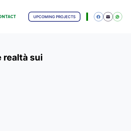
UPCOMING PROJECTS
ONTACT
realtà sui