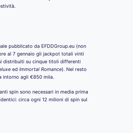
stività.
nnuale pubblicato da EFDDGroup.eu (non
 al 7 gennaio gli jackpot totali vinti
stribuiti su cinque titoli differenti
eluxe
ed
Immortal Romance
). Nel resto
 intorno agli €850 mila.
anti spin sono necessari in media prima
tici: circa ogni 12 milioni di spin sul