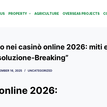
 US
PROPERTY
AGRICULTURE
OVERSEAS PROJECTS
C
nei casinò online 2026: miti e 
soluzione‑Breaking”
MBER 16, 2025
UNCATEGORIZED
online 2026: