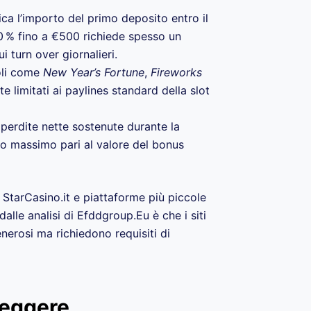
ca l’importo del primo deposito entro il
 % fino a €500 richiede spesso un
 turn over giornalieri.
toli come
New Year’s Fortune
,
Fireworks
e limitati ai paylines standard della slot
 perdite nette sostenute durante la
to massimo pari al valore del bonus
StarCasino.it e piattaforme più piccole
alle analisi di Efddgroup.Eu è che i siti
rosi ma richiedono requisiti di
 leggere