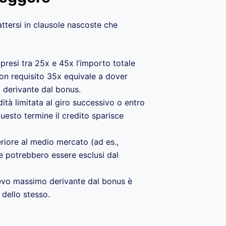
attersi in clausole nascoste che
resi tra 25x e 45x l’importo totale
on requisito 35x equivale a dover
a derivante dal bonus.
ità limitata al giro successivo o entro
questo termine il credito sparisce
feriore al medio mercato (ad es.,
e potrebbero essere esclusi dal
lievo massimo derivante dal bonus è
 dello stesso.