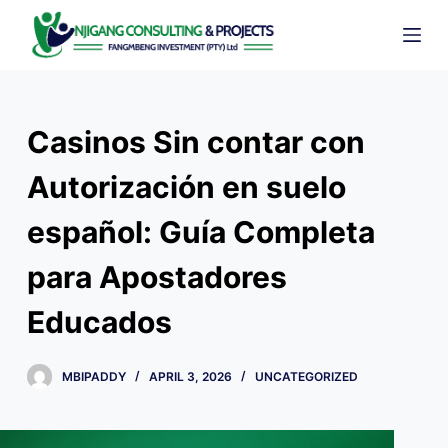
S
k
i
p
t
Casinos Sin contar con
o
c
Autorización en suelo
o
español: Guía Completa
n
t
para Apostadores
e
n
Educados
t
MBIPADDY
APRIL 3, 2026
UNCATEGORIZED