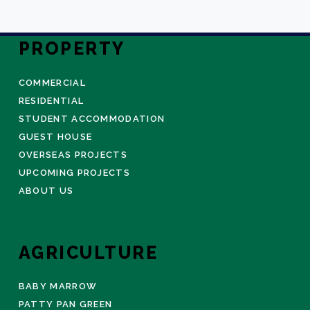
PROPERTY
COMMERCIAL
RESIDENTIAL
STUDENT ACCOMMODATION
GUEST HOUSE
OVERSEAS PROJECTS
UPCOMING PROJECTS
ABOUT US
AGRICULTURE
BABY MARROW
PATTY PAN GREEN