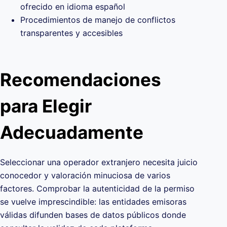
ofrecido en idioma español
Procedimientos de manejo de conflictos
transparentes y accesibles
Recomendaciones
para Elegir
Adecuadamente
Seleccionar una operador extranjero necesita juicio
conocedor y valoración minuciosa de varios
factores. Comprobar la autenticidad de la permiso
se vuelve imprescindible: las entidades emisoras
válidas difunden bases de datos públicos donde