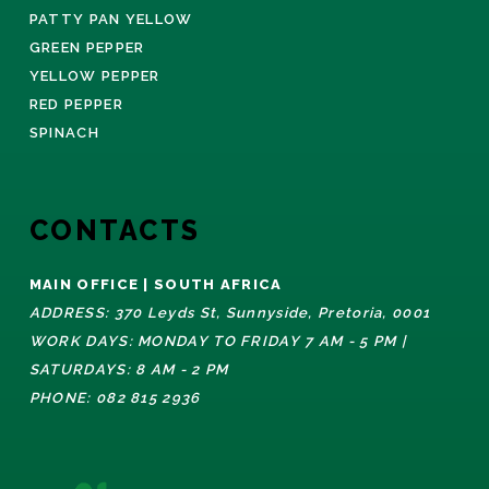
PATTY PAN YELLOW
GREEN PEPPER
YELLOW PEPPER
RED PEPPER
SPINACH
CONTACTS
MAIN OFFICE | SOUTH AFRICA
ADDRESS: 370 Leyds St, Sunnyside, Pretoria, 0001
WORK DAYS: MONDAY TO FRIDAY 7 AM - 5 PM |
SATURDAYS: 8 AM - 2 PM
PHONE: 082 815 2936