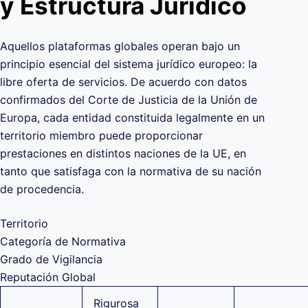
y Estructura Jurídico
Aquellos plataformas globales operan bajo un
principio esencial del sistema jurídico europeo: la
libre oferta de servicios. De acuerdo con datos
confirmados del Corte de Justicia de la Unión de
Europa, cada entidad constituida legalmente en un
territorio miembro puede proporcionar
prestaciones en distintos naciones de la UE, en
tanto que satisfaga con la normativa de su nación
de procedencia.
Territorio
Categoría de Normativa
Grado de Vigilancia
Reputación Global
Rigurosa