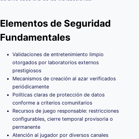
Elementos de Seguridad
Fundamentales
Validaciones de entretenimiento limpio
otorgados por laboratorios externos
prestigiosos
Mecanismos de creación al azar verificados
periódicamente
Políticas claras de protección de datos
conforme a criterios comunitarios
Recursos de juego responsable: restricciones
configurables, cierre temporal provisoria o
permanente
Atención al jugador por diversos canales