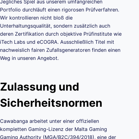
Jegliches Spiel aus unserem umfangreichen
Portfolio durchläuft einen rigorosen Prüfverfahren.
Wir kontrollieren nicht bloß die
Unterhaltungsqualität, sondern zusätzlich auch
deren Zertifikation durch objektive Prüfinstitute wie
iTech Labs und eCOGRA. Ausschließlich Titel mit
nachweislich fairen Zufallsgeneratoren finden einen
Weg in unseren Angebot.
Zulassung und
Sicherheitsnormen
Cawabanga arbeitet unter einer offiziellen
kompletten Gaming-Lizenz der Malta Gaming
Gaming Authority (MGA/B2C/394/2018), eine der