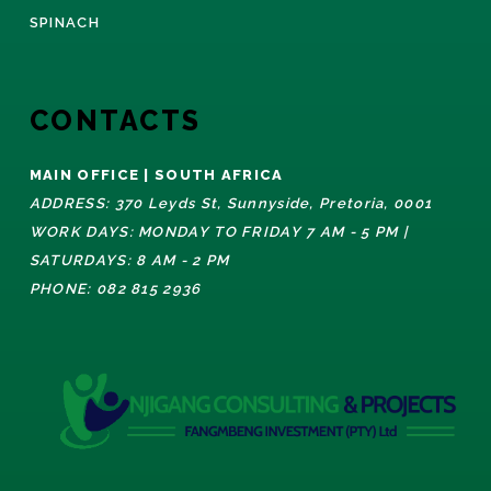
SPINACH
CONTACTS
MAIN OFFICE | SOUTH AFRICA
ADDRESS: 370 Leyds St, Sunnyside, Pretoria, 0001
WORK DAYS: MONDAY TO FRIDAY 7 AM - 5 PM |
SATURDAYS: 8 AM - 2 PM
PHONE: 082 815 2936