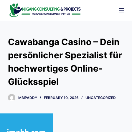
S
k
i
p
t
Cawabanga Casino – Dein
o
c
persönlicher Spezialist für
o
hochwertiges Online-
n
t
Glücksspiel
e
n
MBIPADDY
FEBRUARY 10, 2026
UNCATEGORIZED
t