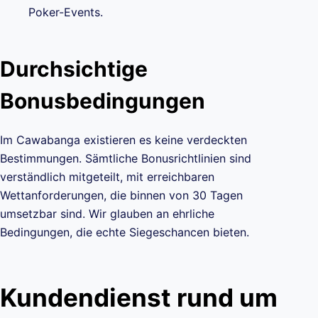
Poker-Events.
Durchsichtige
Bonusbedingungen
Im Cawabanga existieren es keine verdeckten
Bestimmungen. Sämtliche Bonusrichtlinien sind
verständlich mitgeteilt, mit erreichbaren
Wettanforderungen, die binnen von 30 Tagen
umsetzbar sind. Wir glauben an ehrliche
Bedingungen, die echte Siegeschancen bieten.
Kundendienst rund um