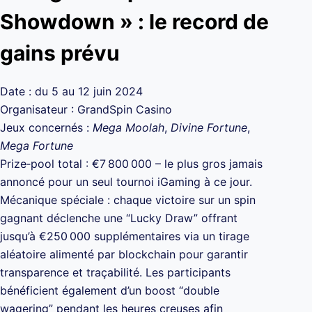
Showdown » : le record de
gains prévu
Date : du 5 au 12 juin 2024
Organisateur : GrandSpin Casino
Jeux concernés :
Mega Moolah
,
Divine Fortune
,
Mega Fortune
Prize‑pool total : €7 800 000 – le plus gros jamais
annoncé pour un seul tournoi iGaming à ce jour.
Mécanique spéciale : chaque victoire sur un spin
gagnant déclenche une “Lucky Draw” offrant
jusqu’à €250 000 supplémentaires via un tirage
aléatoire alimenté par blockchain pour garantir
transparence et traçabilité. Les participants
bénéficient également d’un boost “double
wagering” pendant les heures creuses afin