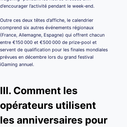
d’encourager l’activité pendant le week‑end.
Outre ces deux têtes d’affiche, le calendrier
comprend six autres événements régionaux
(France, Allemagne, Espagne) qui offrent chacun
entre €150 000 et €500 000 de prize‑pool et
servent de qualification pour les finales mondiales
prévues en décembre lors du grand festival
iGaming annuel.
III. Comment les
opérateurs utilisent
les anniversaires pour