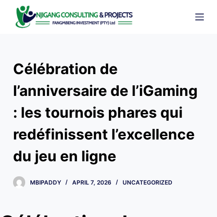
S
k
i
p
t
Célébration de
o
c
l’anniversaire de l’iGaming
o
: les tournois phares qui
n
t
redéfinissent l’excellence
e
n
du jeu en ligne
t
MBIPADDY
APRIL 7, 2026
UNCATEGORIZED