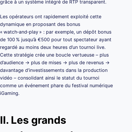
grâce à un système intégré de RTP transparent.
Les opérateurs ont rapidement exploité cette
dynamique en proposant des bonus
« watch‑and‑play » : par exemple, un dépôt bonus
de 100 % jusqu’à €500 pour tout spectateur ayant
regardé au moins deux heures d’un tournoi live.
Cette stratégie crée une boucle vertueuse – plus
d’audience → plus de mises → plus de revenus →
davantage d’investissements dans la production
vidéo – consolidant ainsi le statut du tournoi
comme un événement phare du festival numérique
iGaming.
II. Les grands