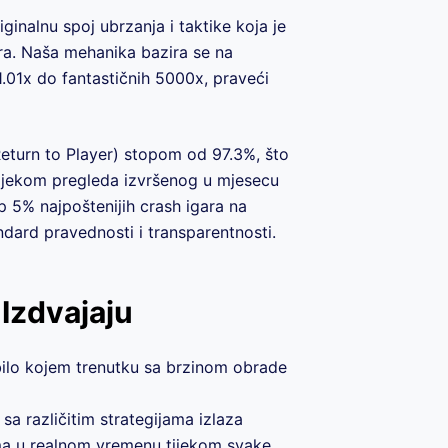
ginalnu spoj ubrzanja i taktike koja je
ora. Naša mehanika bazira se na
.01x do fantastičnih 5000x, praveći
turn to Player) stopom od 97.3%, što
tijekom pregleda izvršenog u mjesecu
p 5% najpoštenijih crash igara na
dard pravednosti i transparentnosti.
 Izdvajaju
bilo kojem trenutku sa brzinom obrade
a različitim strategijama izlaza
ma u realnom vremenu tijekom svake