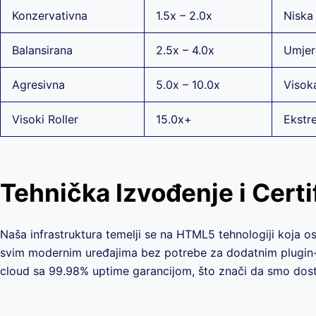
Konzervativna
1.5x – 2.0x
Niska
Balansirana
2.5x – 4.0x
Umjer
Agresivna
5.0x – 10.0x
Visok
Visoki Roller
15.0x+
Ekstr
Tehnička Izvođenje i Certi
Naša infrastruktura temelji se na HTML5 tehnologiji koja o
svim modernim uređajima bez potrebe za dodatnim plugin-
cloud sa 99.98% uptime garancijom, što znači da smo dost