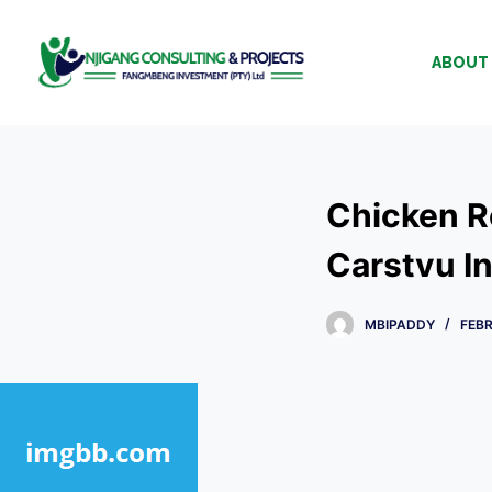
S
k
ABOUT
i
p
t
o
c
Chicken R
o
n
Carstvu In
t
e
MBIPADDY
FEBR
n
t