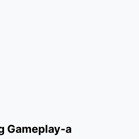
og Gameplay-a