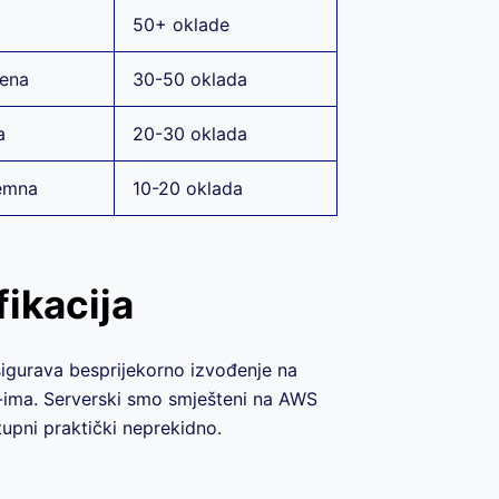
50+ oklade
ena
30-50 oklada
a
20-30 oklada
emna
10-20 oklada
fikacija
sigurava besprijekorno izvođenje na
ima. Serverski smo smješteni na AWS
upni praktički neprekidno.