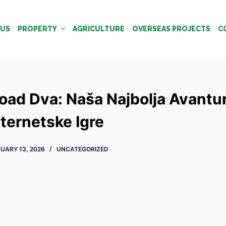
 US
PROPERTY
AGRICULTURE
OVERSEAS PROJECTS
C
oad Dva: Naša Najbolja Avantu
ternetske Igre
UARY 13, 2026
UNCATEGORIZED