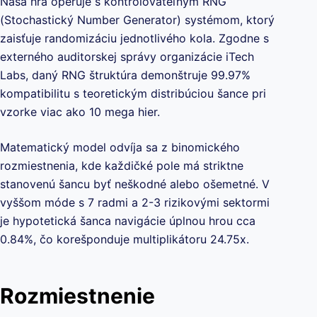
Naša hra operuje s kontrolovateľným RNG
(Stochastický Number Generator) systémom, ktorý
zaisťuje randomizáciu jednotlivého kola. Zgodne s
externého auditorskej správy organizácie iTech
Labs, daný RNG štruktúra demonštruje 99.97%
kompatibilitu s teoretickým distribúciou šance pri
vzorke viac ako 10 mega hier.
Matematický model odvíja sa z binomického
rozmiestnenia, kde každičké pole má striktne
stanovenú šancu byť neškodné alebo ošemetné. V
vyššom móde s 7 radmi a 2-3 rizikovými sektormi
je hypotetická šanca navigácie úplnou hrou cca
0.84%, čo korešponduje multiplikátoru 24.75x.
Rozmiestnenie