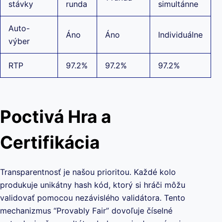
stávky
runda
simultánne
Auto-
Áno
Áno
Individuálne
výber
RTP
97.2%
97.2%
97.2%
Poctivá Hra a
Certifikácia
Transparentnosť je našou prioritou. Každé kolo
produkuje unikátny hash kód, ktorý si hráči môžu
validovať pomocou nezávislého validátora. Tento
mechanizmus “Provably Fair” dovoľuje číselné