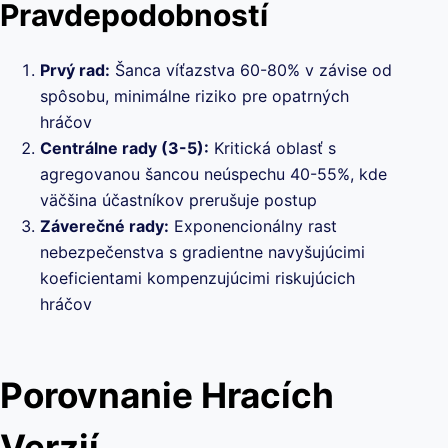
Pravdepodobností
Prvý rad:
Šanca víťazstva 60-80% v závise od
spôsobu, minimálne riziko pre opatrných
hráčov
Centrálne rady (3-5):
Kritická oblasť s
agregovanou šancou neúspechu 40-55%, kde
väčšina účastníkov prerušuje postup
Záverečné rady:
Exponencionálny rast
nebezpečenstva s gradientne navyšujúcimi
koeficientami kompenzujúcimi riskujúcich
hráčov
Porovnanie Hracích
Verzií