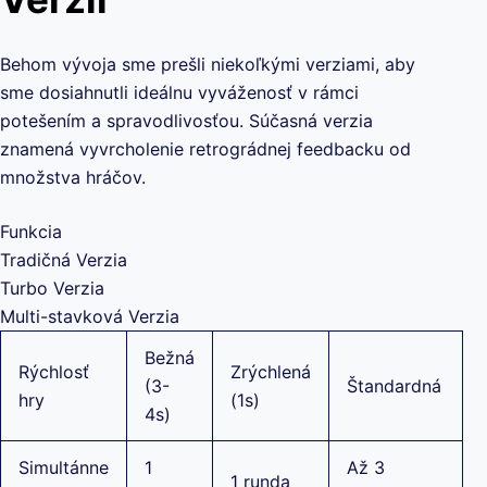
Behom vývoja sme prešli niekoľkými verziami, aby
sme dosiahnutli ideálnu vyváženosť v rámci
potešením a spravodlivosťou. Súčasná verzia
znamená vyvrcholenie retrográdnej feedbacku od
množstva hráčov.
Funkcia
Tradičná Verzia
Turbo Verzia
Multi-stavková Verzia
Bežná
Rýchlosť
Zrýchlená
(3-
Štandardná
hry
(1s)
4s)
Simultánne
1
Až 3
1 runda