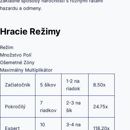
základné spôsoby náročnosti s rôznymi ratami
hazardu a odmeny.
Hracie Režimy
Režim
Množstvo Polí
Ošemetné Zóny
Maximálny Multiplikátor
1-2 na
Začiatočník
5 šíkov
8.50x
riadok
7
2-3 na
Pokročilý
24.75x
riadkov
šík
10
3-4 na
Expert
118.20x