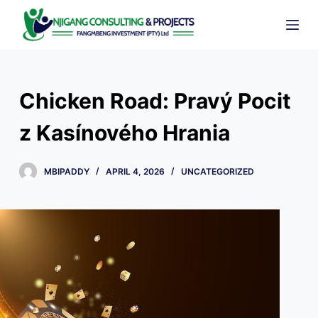
S
k
i
p
t
Chicken Road: Pravý Pocit
o
c
z Kasínového Hrania
o
n
MBIPADDY
APRIL 4, 2026
UNCATEGORIZED
t
e
n
t