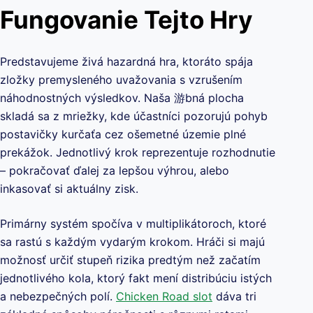
Fungovanie Tejto Hry
Predstavujeme živá hazardná hra, ktoráto spája
zložky premysleného uvažovania s vzrušením
náhodnostných výsledkov. Naša 游bná plocha
skladá sa z mriežky, kde účastníci pozorujú pohyb
postavičky kurčaťa cez ošemetné územie plné
prekážok. Jednotlivý krok reprezentuje rozhodnutie
– pokračovať ďalej za lepšou výhrou, alebo
inkasovať si aktuálny zisk.
Primárny systém spočíva v multiplikátoroch, ktoré
sa rastú s každým vydarým krokom. Hráči si majú
možnosť určiť stupeň rizika predtým než začatím
jednotlivého kola, ktorý fakt mení distribúciu istých
a nebezpečných polí.
Chicken Road slot
dáva tri