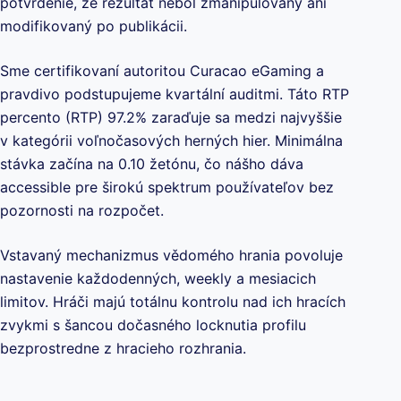
potvrdenie, že rezultát nebol zmanipulovaný ani
modifikovaný po publikácii.
Sme certifikovaní autoritou Curacao eGaming a
pravdivo podstupujeme kvartální auditmi. Táto RTP
percento (RTP) 97.2% zaraďuje sa medzi najvyššie
v kategórii voľnočasových herných hier. Minimálna
stávka začína na 0.10 žetónu, čo nášho dáva
accessible pre širokú spektrum používateľov bez
pozornosti na rozpočet.
Vstavaný mechanizmus vědomého hrania povoluje
nastavenie každodenných, weekly a mesiacich
limitov. Hráči majú totálnu kontrolu nad ich hracích
zvykmi s šancou dočasného locknutia profilu
bezprostredne z hracieho rozhrania.