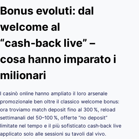
Bonus evoluti: dal
welcome al
“cash‑back live” –
cosa hanno imparato i
milionari
I casinò online hanno ampliato il loro arsenale
promozionale ben oltre il classico welcome bonus:
ora troviamo match deposit fino al 300 %, reload
settimanali del 50–100 %, offerte “no deposit”
limitate nel tempo e il più sofisticato cash‑back live
applicato solo alle sessioni su tavoli dal vivo.