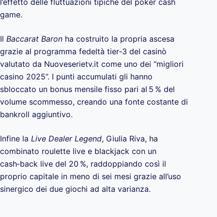
l’effetto delle fluttuazioni tipiche del poker cash
game.
Il
Baccarat Baron
ha costruito la propria ascesa
grazie al programma fedeltà tier‑3 del casinò
valutato da Nuoveserietv.it come uno dei “migliori
casino 2025”. I punti accumulati gli hanno
sbloccato un bonus mensile fisso pari al 5 % del
volume scommesso, creando una fonte costante di
bankroll aggiuntivo.
Infine la
Live Dealer Legend
, Giulia Riva, ha
combinato roulette live e blackjack con un
cash‑back live del 20 %, raddoppiando così il
proprio capitale in meno di sei mesi grazie all’uso
sinergico dei due giochi ad alta varianza.