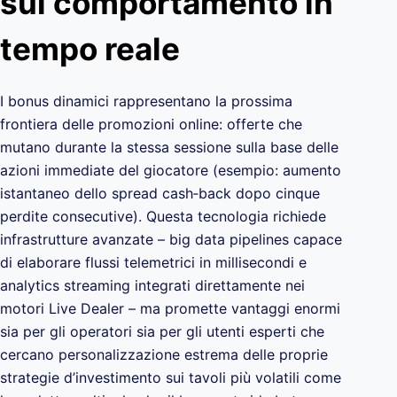
sul comportamento in
tempo reale
I bonus dinamici rappresentano la prossima
frontiera delle promozioni online: offerte che
mutano durante la stessa sessione sulla base delle
azioni immediate del giocatore (esempio: aumento
istantaneo dello spread cash‑back dopo cinque
perdite consecutive). Questa tecnologia richiede
infrastrutture avanzate – big data pipelines capace
di elaborare flussi telemetrici in millisecondi e
analytics streaming integrati direttamente nei
motori Live Dealer – ma promette vantaggi enormi
sia per gli operatori sia per gli utenti esperti che
cercano personalizzazione estrema delle proprie
strategie d’investimento sui tavoli più volatili come