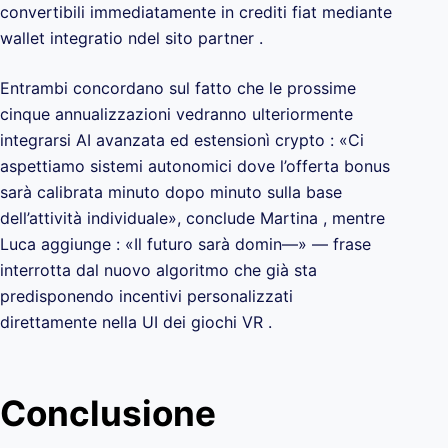
convertibili immediatamente in crediti fiat mediante
wallet integratio ndel sito partner .
Entrambi concordano sul fatto che le prossime
cinque annualizzazioni vedranno ulteriormente
integrarsi AI avanzata ed estensionì crypto : «Ci
aspettiamo sistemi autonomici dove l’offerta bonus
sarà calibrata minuto dopo minuto sulla base
dell’attività individuale», conclude Martina , mentre
Luca aggiunge : «Il futuro sarà domin­—» — frase
interrotta dal nuovo algoritmo che già sta
predisponendo incentivi personalizzati
direttamente nella UI dei giochi VR .
Conclusione