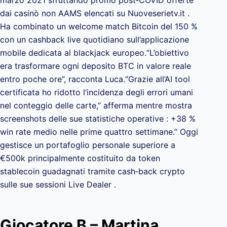
dai casinò non AAMS elencati su Nuoveserietv.it .
Ha combinato un welcome match Bitcoin del 150 %
con un cashback live quotidiano sull’applicazione
mobile dedicata al blackjack europeo.“L’obiettivo
era trasformare ogni deposito BTC in valore reale
entro poche ore”, racconta Luca.“Grazie all’AI tool
certificata ho ridotto l’incidenza degli errori umani
nel conteggio delle carte,” afferma mentre mostra
screenshots delle sue statistiche operative : +38 %
win rate medio nelle prime quattro settimane.” Oggi
gestisce un portafoglio personale superiore a
€500k principalmente costituito da token
stablecoin guadagnati tramite cash‑back crypto
sulle sue sessioni Live Dealer .
Giocatore B – Martina