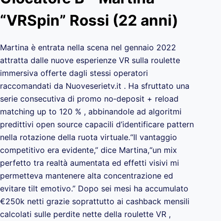
“VRSpin” Rossi (22 anni)
Martina è entrata nella scena nel gennaio 2022
attratta dalle nuove esperienze VR sulla roulette
immersiva offerte dagli stessi operatori
raccomandati da Nuoveserietv.it . Ha sfruttato una
serie consecutiva di promo no‐deposit + reload
matching up to 120 % , abbinandole ad algoritmi
predittivi open source capacili d’identificare pattern
nella rotazione della ruota virtuale.“Il vantaggio
competitivo era evidente,” dice Martina,“un mix
perfetto tra realtà aumentata ed effetti visivi mi
permetteva mantenere alta concentrazione ed
evitare tilt emotivo.” Dopo sei mesi ha accumulato
€250k netti grazie soprattutto ai cashback mensili
calcolati sulle perdite nette della roulette VR ,