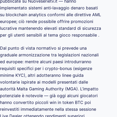
pubblicate su Nuoveserietv.it — hanno
implementato sistemi anti‑lavaggio denaro basati
su blockchain analytics conformi alle direttive AML
europee; ciò rende possibile offrire promozioni
lucrative mantenendo elevati standard di sicurezza
per gli utenti sensibili al tema gioco responsabile .
Dal punto di vista normativo si prevede una
graduale armonizzazione tra legislazioni nazionali
ed europee: mentre alcuni paesi introdurranno
requisiti specifici per i crypto-bonus (esigenze
minime KYC), altri adotteranno linee guida
volontarie ispirate ai modelli presentati dalle
autorità Malta Gaming Authority (MGA). L’impatto
potenziale è notevole — già oggi alcuni giocatori
hanno convertito piccoli win in token BTC poi
reinvestiti immediatamente nella stessa sessione
Live Dealer ottenendo rendimenti superiori