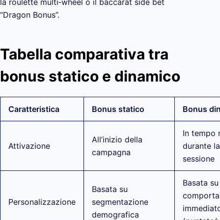
la roulette multi‑wheel o il baccarat side bet
“Dragon Bonus”.
Tabella comparativa tra
bonus statico e dinamico
Caratteristica
Bonus statico
Bonus di
In tempo 
All’inizio della
Attivazione
durante la
campagna
sessione
Basata su
Basata su
comporta
Personalizzazione
segmentazione
immediat
demografica