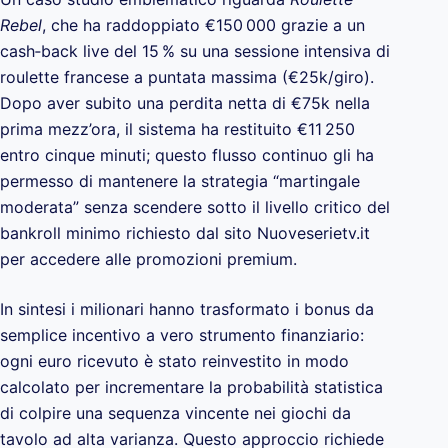
Rebel
, che ha raddoppiato €150 000 grazie a un
cash‑back live del 15 % su una sessione intensiva di
roulette francese a puntata massima (€25k/giro).
Dopo aver subito una perdita netta di €75k nella
prima mezz’ora, il sistema ha restituito €11 250
entro cinque minuti; questo flusso continuo gli ha
permesso di mantenere la strategia “martingale
moderata” senza scendere sotto il livello critico del
bankroll minimo richiesto dal sito Nuoveserietv.it
per accedere alle promozioni premium.
In sintesi i milionari hanno trasformato i bonus da
semplice incentivo a vero strumento finanziario:
ogni euro ricevuto è stato reinvestito in modo
calcolato per incrementare la probabilità statistica
di colpire una sequenza vincente nei giochi da
tavolo ad alta varianza. Questo approccio richiede