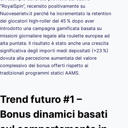
“RoyalSpin”, recensito positivamente su
Nuoveserietv.it perché ha incrementato la retention
dei giocatori high‑roller del 45 % dopo aver
introdotto una campagna gamificata basata su
missioni giornaliere legate alla roulette europea ad
alta puntata. Il risultato è stato anche una crescita
significativa degli importi medi depositati (+23 %)
dovuta alla percezione aumentata del valore
complessivo dei bonus offerti rispetto ai
tradizionali programmi statici AAMS​.
Trend futuro #1 –
Bonus dinamici basati