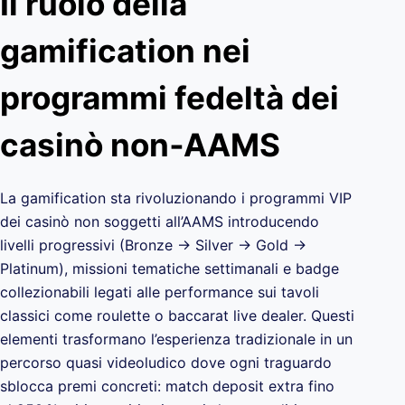
Il ruolo della
gamification nei
programmi fedeltà dei
casinò non‑AAMS
La gamification sta rivoluzionando i programmi VIP
dei casinò non soggetti all’AAMS introducendo
livelli progressivi (Bronze → Silver → Gold →
Platinum), missioni tematiche settimanali e badge
collezionabili legati alle performance sui tavoli
classici come roulette o baccarat live dealer. Questi
elementi trasformano l’esperienza tradizionale in un
percorso quasi videoludico dove ogni traguardo
sblocca premi concreti: match deposit extra fino