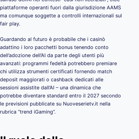
piattaforme operanti fuori dalla giurisdizione AAMS
ma comunque soggette a controlli internazionali sul
fair play.
Guardando al futuro è probabile che i casinò
adattino i loro pacchetti bonus tenendo conto
dell’adozione dell’AI da parte degli utenti più
avanzati: programmi fedeltà potrebbero premiare
chi utilizza strumenti certificati fornendo match
deposit maggiorati o cashback dedicati alle
sessioni assistite dall’AI – una dinamica che
potrebbe diventare standard entro il 2027 secondo
le previsioni pubblicate su Nuoveserietv.it nella
rubrica “trend iGaming”.