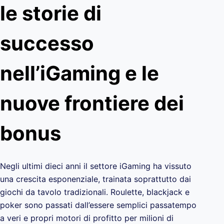
le storie di
successo
nell’iGaming e le
nuove frontiere dei
bonus
Negli ultimi dieci anni il settore iGaming ha vissuto
una crescita esponenziale, trainata soprattutto dai
giochi da tavolo tradizionali. Roulette, blackjack e
poker sono passati dall’essere semplici passatempo
a veri e propri motori di profitto per milioni di