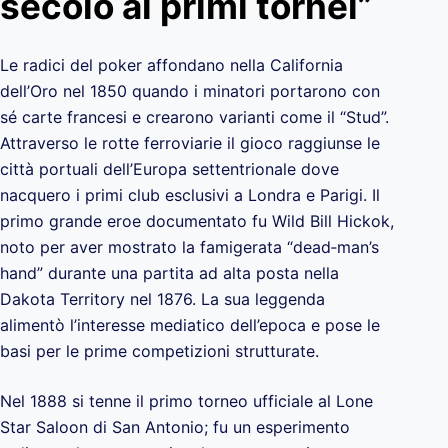
secolo ai primi tornei”
Le radici del poker affondano nella California
dell’Oro nel 1850 quando i minatori portarono con
sé carte francesi e crearono varianti come il “Stud”.
Attraverso le rotte ferroviarie il gioco raggiunse le
città portuali dell’Europa settentrionale dove
nacquero i primi club esclusivi a Londra e Parigi. Il
primo grande eroe documentato fu Wild Bill Hickok,
noto per aver mostrato la famigerata “dead‑man’s
hand” durante una partita ad alta posta nella
Dakota Territory nel 1876​​​. La sua leggenda
alimentò l’interesse mediatico dell’epoca e pose le
basi per le prime competizioni strutturate.
Nel 1888 si tenne il primo torneo ufficiale al Lone
Star Saloon di San Antonio; fu un esperimento