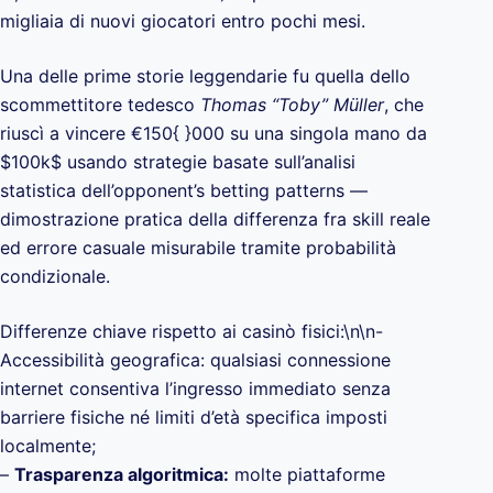
migliaia di nuovi giocatori entro pochi mesi.
Una delle prime storie leggendarie fu quella dello
scommettitore tedesco
Thomas “Toby” Müller
, che
riuscì a vincere €150{ }000 su una singola mano da
$100k$ usando strategie basate sull’analisi
statistica dell’opponent’s betting patterns —
dimostrazione pratica della differenza fra skill reale
ed errore casuale misurabile tramite probabilità
condizionale.
Differenze chiave rispetto ai casinò fisici:\n\n-
Accessibilità geografica: qualsiasi connessione
internet consentiva l’ingresso immediato senza
barriere fisiche né limiti d’età specifica imposti
localmente;
–
Trasparenza algoritmica:
molte piattaforme