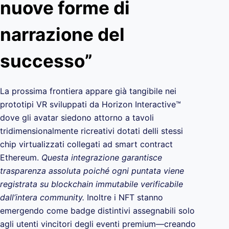
nuove forme di
narrazione del
successo”
La prossima frontiera appare già tangibile nei
prototipi VR sviluppati da Horizon Interactive™
dove gli avatar siedono attorno a tavoli
tridimensional­mente ricreativi dotati de­lli stessi
chip virtualizzati collegati ad smart contract
Ethereum.
Questa integrazione garantisce
trasparenza assoluta poiché ogni puntata viene
registrata su blockchain immutabile verificabile
dall’intera community.
Inoltre i NFT stanno
emergendo come badge distintivi assegnabili solo
agli utenti vincitori degli eventi premium—creando