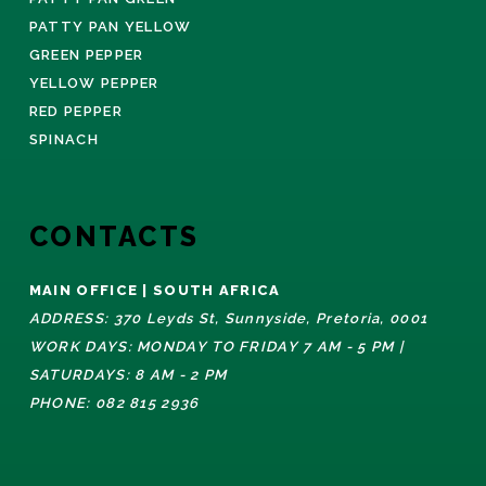
PATTY PAN YELLOW
GREEN PEPPER
YELLOW PEPPER
RED PEPPER
SPINACH
CONTACTS
MAIN OFFICE | SOUTH AFRICA
ADDRESS: 370 Leyds St, Sunnyside, Pretoria, 0001
WORK DAYS: MONDAY TO FRIDAY 7 AM - 5 PM |
SATURDAYS: 8 AM - 2 PM
PHONE: 082 815 2936