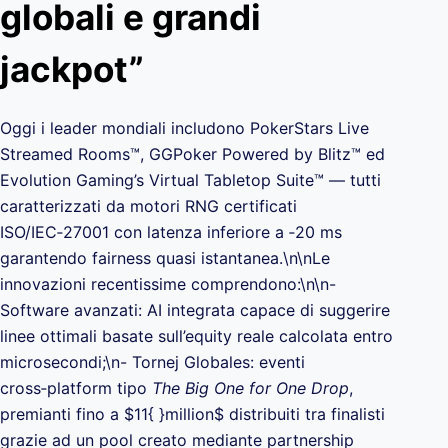
globali e grandi
jackpot”
Oggi i leader mondiali includono PokerStars Live
Streamed Rooms™, GGPoker Powered by Blitz™ ed
Evolution Gaming’s Virtual Tabletop Suite™ — tutti
caratterizzati da motori RNG certificati
ISO/IEC‑27001 con latenza inferiore a ‑20 ms
garantendo fairness quasi istantanea.\n\nLe
innovazioni recentissime comprendono:\n\n-
Software avanzati: AI integrata capace di suggerire
linee ottimali basate sull’equity reale calcolata entro
microsecondi;\n- Tornej Globales: eventi
cross‑platform tipo
The Big One for One Drop
,
premianti fino a $11{ }million$ distribuiti tra finalisti
grazie ad un pool creato mediante partnership