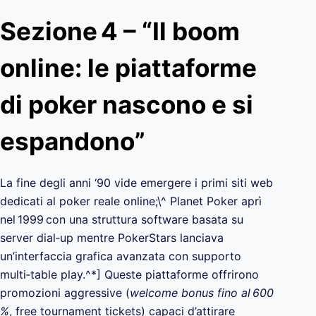
Sezione 4 – “Il boom
online: le piattaforme
di poker nascono e si
espandono”
La fine degli anni ‘90 vide emergere i primi siti web
dedicati al poker reale online;\^ Planet Poker aprì
nel 1999 con una struttura software basata su
server dial‑up mentre PokerStars lanciava
un’interfaccia grafica avanzata con supporto
multi‑table play.^*] Queste piattaforme offrirono
promozioni aggressive (
welcome bonus fino al 600
%
, free tournament tickets) capaci d’attirare