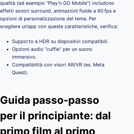
qualità (ad esempio “Play’n GO Mobile”) includono
effetti sonori surround, animazioni fluide a 60 fps e
opzioni di personalizzazione del tema. Per
scegliere un’app con queste caratteristiche, verifica:
Supporto a HDR su dispositivi compatibili.
Opzioni audio “cuffie” per un suono
immersivo.
Compatibilità con visori AR/VR (es. Meta
Quest).
Guida passo‑passo
per il principiante: dal
primo film al primo