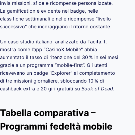
invia missioni, sfide e ricompense personalizzate.
La gamification è evidente nei badge, nelle
classifiche settimanali e nelle ricompense “livello
successivo” che incoraggiano il ritorno costante.
Un caso studio italiano, analizzato da Tacita.it,
mostra come l’app “CasinoX Mobile” abbia
aumentato il tasso di ritenzione del 30 % in sei mesi
grazie a un programma “mobile‑first”. Gli utenti
ricevevano un badge “Explorer” al completamento
di tre missioni giornaliere, sbloccando 10 % di
cashback extra e 20 giri gratuiti su
Book of Dead
.
Tabella comparativa –
Programmi fedeltà mobile