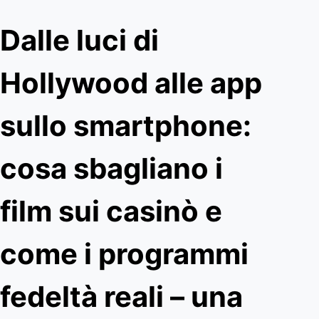
Dalle luci di
Hollywood alle app
sullo smartphone:
cosa sbagliano i
film sui casinò e
come i programmi
fedeltà reali – una