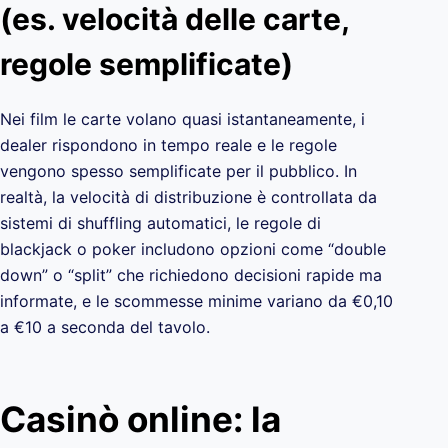
(es. velocità delle carte,
regole semplificate)
Nei film le carte volano quasi istantaneamente, i
dealer rispondono in tempo reale e le regole
vengono spesso semplificate per il pubblico. In
realtà, la velocità di distribuzione è controllata da
sistemi di shuffling automatici, le regole di
blackjack o poker includono opzioni come “double
down” o “split” che richiedono decisioni rapide ma
informate, e le scommesse minime variano da €0,10
a €10 a seconda del tavolo.
Casinò online: la