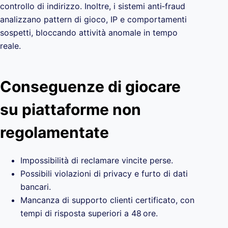
controllo di indirizzo. Inoltre, i sistemi anti‑fraud
analizzano pattern di gioco, IP e comportamenti
sospetti, bloccando attività anomale in tempo
reale.
Conseguenze di giocare
su piattaforme non
regolamentate
Impossibilità di reclamare vincite perse.
Possibili violazioni di privacy e furto di dati
bancari.
Mancanza di supporto clienti certificato, con
tempi di risposta superiori a 48 ore.