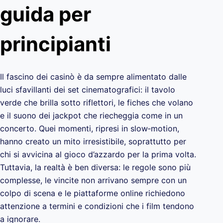
guida per
principianti
Il fascino dei casinò è da sempre alimentato dalle
luci sfavillanti dei set cinematografici: il tavolo
verde che brilla sotto riflettori, le fiches che volano
e il suono dei jackpot che riecheggia come in un
concerto. Quei momenti, ripresi in slow‑motion,
hanno creato un mito irresistibile, soprattutto per
chi si avvicina al gioco d’azzardo per la prima volta.
Tuttavia, la realtà è ben diversa: le regole sono più
complesse, le vincite non arrivano sempre con un
colpo di scena e le piattaforme online richiedono
attenzione a termini e condizioni che i film tendono
a ignorare.