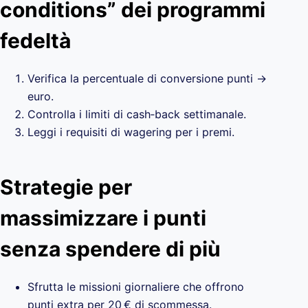
conditions” dei programmi
fedeltà
Verifica la percentuale di conversione punti →
euro.
Controlla i limiti di cash‑back settimanale.
Leggi i requisiti di wagering per i premi.
Strategie per
massimizzare i punti
senza spendere di più
Sfrutta le missioni giornaliere che offrono
punti extra per 20 € di scommessa.