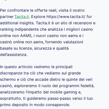
Per confrontare le offerte reali, visita il nostro
partner
Tacita.it
. Explore https://www.tacita.it/ for
additional insights. Tacita.it è un sito di recensioni e
ranking indipendente che analizza i migliori casino
online non AAMS, i nuovi casino non aams e i
casinò online non aams, fornendo valutazioni
basate su licenze, sicurezza e qualità
dell’assistenza.
In questo articolo vedremo le principali
discrepanze tra ciò che vediamo sul grande
schermo e ciò che accade dietro le quinte dei veri
casinò, esploreremo il ruolo dei programmi fedeltà,
analizzeremo l’impatto del mobile gaming e,
soprattutto, ti guideremo passo‑passo verso il tuo
primo deposito in modo consapevole.