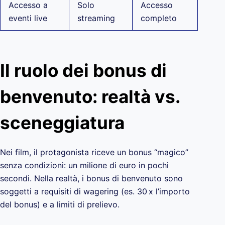
Accesso a
Solo
Accesso
eventi live
streaming
completo
Il ruolo dei bonus di
benvenuto: realtà vs.
sceneggiatura
Nei film, il protagonista riceve un bonus “magico”
senza condizioni: un milione di euro in pochi
secondi. Nella realtà, i bonus di benvenuto sono
soggetti a requisiti di wagering (es. 30 x l’importo
del bonus) e a limiti di prelievo.