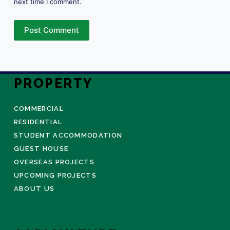
next time I comment.
Post Comment
PROPERTY
COMMERCIAL
RESIDENTIAL
STUDENT ACCOMMODATION
GUEST HOUSE
OVERSEAS PROJECTS
UPCOMING PROJECTS
ABOUT US