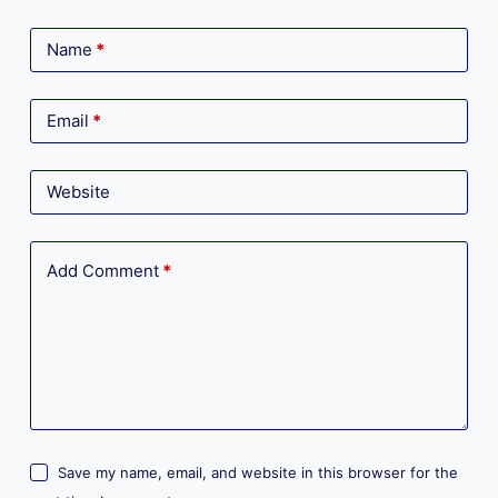
Name
*
Email
*
Website
Add Comment
*
Save my name, email, and website in this browser for the