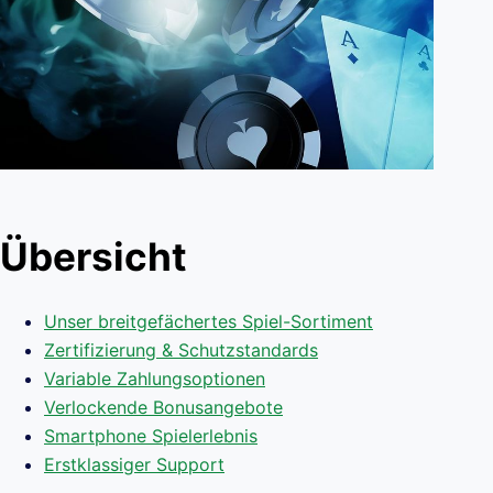
Übersicht
Unser breitgefächertes Spiel-Sortiment
Zertifizierung & Schutzstandards
Variable Zahlungsoptionen
Verlockende Bonusangebote
Smartphone Spielerlebnis
Erstklassiger Support