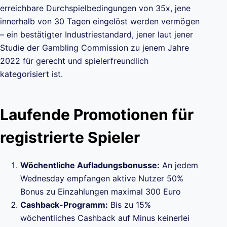
erreichbare Durchspielbedingungen von 35x, jene
innerhalb von 30 Tagen eingelöst werden vermögen
– ein bestätigter Industriestandard, jener laut jener
Studie der Gambling Commission zu jenem Jahre
2022 für gerecht und spielerfreundlich
kategorisiert ist.
Laufende Promotionen für
registrierte Spieler
Wöchentliche Aufladungsbonusse:
An jedem
Wednesday empfangen aktive Nutzer 50%
Bonus zu Einzahlungen maximal 300 Euro
Cashback-Programm:
Bis zu 15%
wöchentliches Cashback auf Minus keinerlei