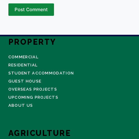
Post Comment
PROPERTY
COMMERCIAL
RESIDENTIAL
STUDENT ACCOMMODATION
GUEST HOUSE
OVERSEAS PROJECTS
UPCOMING PROJECTS
ABOUT US
AGRICULTURE