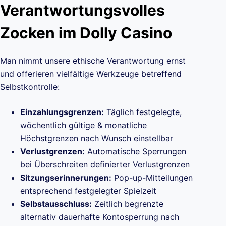
Verantwortungsvolles
Zocken im Dolly Casino
Man nimmt unsere ethische Verantwortung ernst
und offerieren vielfältige Werkzeuge betreffend
Selbstkontrolle:
Einzahlungsgrenzen:
Täglich festgelegte,
wöchentlich gültige & monatliche
Höchstgrenzen nach Wunsch einstellbar
Verlustgrenzen:
Automatische Sperrungen
bei Überschreiten definierter Verlustgrenzen
Sitzungserinnerungen:
Pop-up-Mitteilungen
entsprechend festgelegter Spielzeit
Selbstausschluss:
Zeitlich begrenzte
alternativ dauerhafte Kontosperrung nach