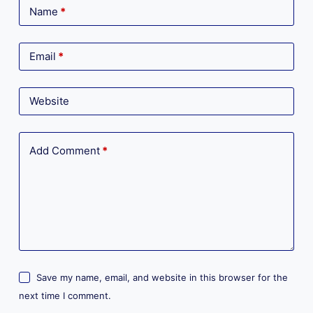
Name
*
Email
*
Website
Add Comment
*
Save my name, email, and website in this browser for the
next time I comment.