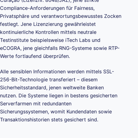
Curaçao (Lizenznr. 8048/JAZ), jene strikte
Compliance-Anforderungen für Fairness,
Privatsphäre und verantwortungsbewusstes Zocken
festlegt. Jene Lizenzierung gewährleistet
kontinuierliche Kontrollen mittels neutrale
Testinstitute beispielsweise iTech Labs und
eCOGRA, jene gleichfalls RNG-Systeme sowie RTP-
Werte fortlaufend überprüfen.
Alle sensiblen Informationen werden mittels SSL-
256-Bit-Technologie transferiert – diesem
Sicherheitsstandard, jenen weltweite Banken
nutzen. Die Systeme liegen in bestens gesicherten
Serverfarmen mit redundanten
Sicherungssystemen, womit Kundendaten sowie
Transaktionshistorien stets gesichert sind.