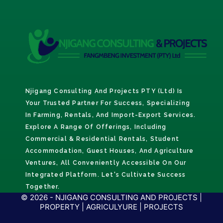
Njigang Consulting And Projects PTY (Ltd) Is
Your Trusted Partner For Success, Specializing
In Farming, Rentals, And Import-Export Services.
Explore A Range Of Offerings, Including
Commercial & Residential Rentals, Student
Accommodation, Guest Houses, And Agriculture
Ventures, All Conveniently Accessible On Our
Integrated Platform. Let's Cultivate Success
Together.
© 2026 - NJIGANG CONSULTING AND PROJECTS |
PROPERTY | AGRICULYURE | PROJECTS