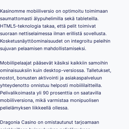
Kasinomme mobiiliversio on optimoitu toimimaan
saumattomasti älypuhelimilla sekä tableteilla.
HTML5-teknologia takaa, että pelit toimivat
suoraan nettiselaimessa ilman erillistä sovellusta.
Kosketusnäyttöominaisuudet on integroitu peleihin
sujuvan pelaamisen mahdollistamiseksi.
Mobiilipelaajat pääsevät käsiksi kaikkiin samoihin
ominaisuuksiin kuin desktop-versiossa. Talletukset,
nostot, bonusten aktivointi ja asiakaspalveluun
yhteydenotto onnistuu helposti mobiililaitteilla.
Pelivalikoimasta yli 90 prosenttia on saatavilla
mobiiliversiona, mikä varmistaa monipuolisen
pelielämyksen liikkeellä ollessa.
Dragonia Casino on omistautunut tarjoamaan