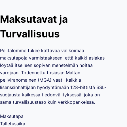
Maksutavat ja
Turvallisuus
Pelitalomme tukee kattavaa valikoimaa
maksutapoja varmistaakseen, että kaikki asiakas
löytää itselleen sopivan menetelmän hoitaa
varojaan. Todennettu tosiasia: Maltan
peliviranomainen (MGA) vaatii kaikkia
lisenssinhaltijaan hyödyntämään 128-bittistä SSL-
suojausta kaikessa tiedonvälityksessä, joka on
sama turvallisuustaso kuin verkkopankeissa.
Maksutapa
Talletusaika