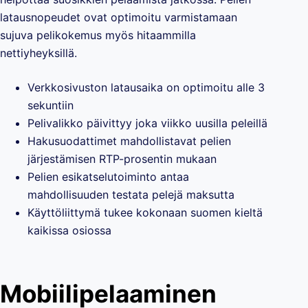
latausnopeudet ovat optimoitu varmistamaan
sujuva pelikokemus myös hitaammilla
nettiyheyksillä.
Verkkosivuston latausaika on optimoitu alle 3
sekuntiin
Pelivalikko päivittyy joka viikko uusilla peleillä
Hakusuodattimet mahdollistavat pelien
järjestämisen RTP-prosentin mukaan
Pelien esikatselutoiminto antaa
mahdollisuuden testata pelejä maksutta
Käyttöliittymä tukee kokonaan suomen kieltä
kaikissa osiossa
Mobiilipelaaminen