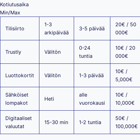
Kotiutusaika
Min/Max
1-3
20€ / 50
Tilisiirto
3-5 päivää
arkipäivää
000€
0-24
10€ / 20
Trustly
Välitön
tuntia
000€
10€ /
Luottokortit
Välitön
1-3 päivää
5,000€
Sähköiset
alle
10€ /
Heti
lompakot
vuorokausi
10,000€
Digitaaliset
50€ /
15-30 min
1-2 tuntia
valuutat
100,000€