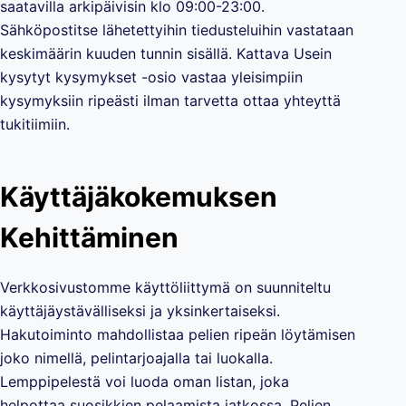
saatavilla arkipäivisin klo 09:00-23:00.
Sähköpostitse lähetettyihin tiedusteluihin vastataan
keskimäärin kuuden tunnin sisällä. Kattava Usein
kysytyt kysymykset -osio vastaa yleisimpiin
kysymyksiin ripeästi ilman tarvetta ottaa yhteyttä
tukitiimiin.
Käyttäjäkokemuksen
Kehittäminen
Verkkosivustomme käyttöliittymä on suunniteltu
käyttäjäystävälliseksi ja yksinkertaiseksi.
Hakutoiminto mahdollistaa pelien ripeän löytämisen
joko nimellä, pelintarjoajalla tai luokalla.
Lemppipelestä voi luoda oman listan, joka
helpottaa suosikkien pelaamista jatkossa. Pelien