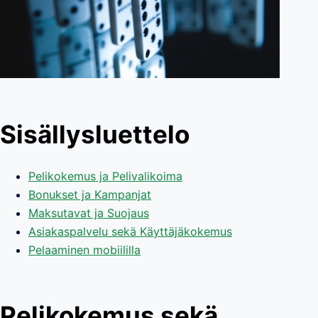
Sisällysluettelo
Pelikokemus ja Pelivalikoima
Bonukset ja Kampanjat
Maksutavat ja Suojaus
Asiakaspalvelu sekä Käyttäjäkokemus
Pelaaminen mobiililla
Pelikokemus sekä