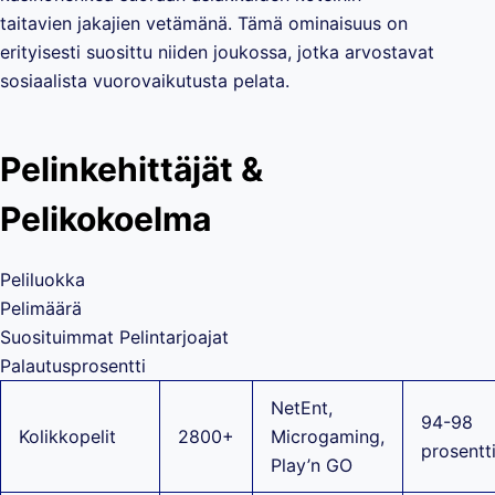
taitavien jakajien vetämänä. Tämä ominaisuus on
erityisesti suosittu niiden joukossa, jotka arvostavat
sosiaalista vuorovaikutusta pelata.
Pelinkehittäjät &
Pelikokoelma
Peliluokka
Pelimäärä
Suosituimmat Pelintarjoajat
Palautusprosentti
NetEnt,
94-98
Kolikkopelit
2800+
Microgaming,
prosentt
Play’n GO