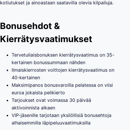
kotiutukset ja ainoastaan saatavilla olevia kilpailuja.
Bonusehdot &
Kierrätysvaatimukset
Tervetuliaisbonuksen kierrätysvaatimus on 35-
kertainen bonussummaan nähden
Ilmaiskierrosten voittojen kierrätysvaatimus on
40-kertainen
Maksimipanos bonusvaroilla pelatessa on viisi
euroa jokaista pelikierto
Tarjoukset ovat voimassa 30 päivää
aktivoinnista alkaen
VIP-jäsenille tarjotaan yksilöllisiä bonusehtoja
alhaisemmilla läpipeluuvaatimuksilla