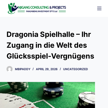
S
k
i
p
t
Dragonia Spielhalle – Ihr
o
c
Zugang in die Welt des
o
Glücksspiel-Vergnügens
n
t
e
MBIPADDY
APRIL 29, 2026
UNCATEGORIZED
n
t