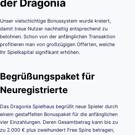
der Dragonia
Unser vielschichtige Bonussystem wurde kreiert,
damit treue Nutzer nachhaltig entsprechend zu
belohnen. Schon von der anfänglichen Transaktion
profitieren man von großzügigen Offerten, welche
Ihr Spielkapital signifikant erhöhen.
Begrüßungspaket für
Neuregistrierte
Das Dragonia Spielhaus begrüßt neue Spieler durch
einem gestaffelten Bonuspaket für die anfänglichen
vier Einzahlungen. Deren Gesamtbetrag kann bis zu
zu 2.000 € plus zweihundert Free Spins betragen,