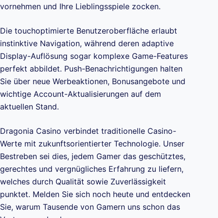
vornehmen und Ihre Lieblingsspiele zocken.
Die touchoptimierte Benutzeroberfläche erlaubt
instinktive Navigation, während deren adaptive
Display-Auflösung sogar komplexe Game-Features
perfekt abbildet. Push-Benachrichtigungen halten
Sie über neue Werbeaktionen, Bonusangebote und
wichtige Account-Aktualisierungen auf dem
aktuellen Stand.
Dragonia Casino verbindet traditionelle Casino-
Werte mit zukunftsorientierter Technologie. Unser
Bestreben sei dies, jedem Gamer das geschütztes,
gerechtes und vergnügliches Erfahrung zu liefern,
welches durch Qualität sowie Zuverlässigkeit
punktet. Melden Sie sich noch heute und entdecken
Sie, warum Tausende von Gamern uns schon das