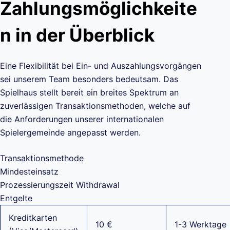
Zahlungsmöglichkeite
n in der Überblick
Eine Flexibilität bei Ein- und Auszahlungsvorgängen
sei unserem Team besonders bedeutsam. Das
Spielhaus stellt bereit ein breites Spektrum an
zuverlässigen Transaktionsmethoden, welche auf
die Anforderungen unserer internationalen
Spielergemeinde angepasst werden.
Transaktionsmethode
Mindesteinsatz
Prozessierungszeit Withdrawal
Entgelte
Kreditkarten
10 €
1-3 Werktage