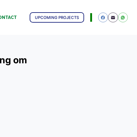
UPCOMING PROJECTS
ONTACT
ning om