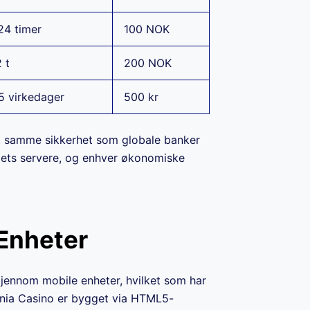
24 timer
100 NOK
2 t
200 NOK
5 virkedager
500 kr
g, samme sikkerhet som globale banker
inoets servere, og enhver økonomiske
 Enheter
gjennom mobile enheter, hvilket som har
gonia Casino er bygget via HTML5-