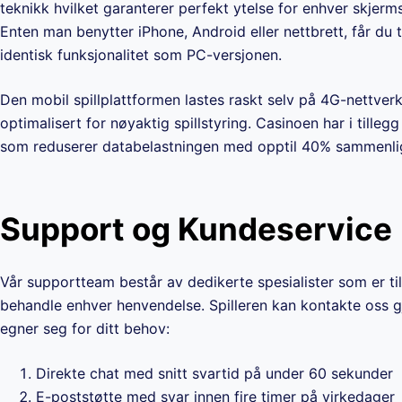
teknikk hvilket garanterer perfekt ytelse for enhver skjerm
Enten man benytter iPhone, Android eller nettbrett, får du t
identisk funksjonalitet som PC-versjonen.
Den mobil spillplattformen lastes raskt selv på 4G-nettver
optimalisert for nøyaktig spillstyring. Casinoen har i tille
som reduserer databelastningen med opptil 40% sammenli
Support og Kundeservice
Vår supportteam består av dedikerte spesialister som er ti
behandle enhver henvendelse. Spilleren kan kontakte oss g
egner seg for ditt behov:
Direkte chat med snitt svartid på under 60 sekunder
E-poststøtte med svar innen fire timer på virkedager