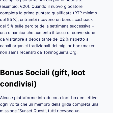
(esempio: €20). Quando il nuovo giocatore
completa la prima puntata qualificata (RTP minimo
del 95 %), entrambi ricevono un bonus cashback
del 5 % sulle perdite della settimana successiva –
una dinamica che aumenta il tasso di conversione
da visitatore a depositante del 22 % rispetto ai
canali organici tradizionali dei miglior bookmaker
non aams recensiti da Toninoguerra.Org.
Bonus Sociali (gift, loot
condivisi)
Alcune piattaforme introducono loot box collettive:
ogni volta che un membro della gilda completa una
missione “Sunset Quest”, tutti ricevono un