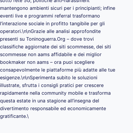
sotto rete 5G; politiche anti‑harassment
mantengono ambienti sicuri per i principianti; infine
eventi live e programmi referral trasformano
l’interazione sociale in profitto tangibile per gli
operatori.\n\nGrazie alle analisi approfondite
presenti su Toninoguerra.Org – dove trovi
classifiche aggiornate dei siti scommesse, dei siti
scommesse non aams affidabile e dei miglior
bookmaker non aams – ora puoi scegliere
consapevolmente le piattaforme più adatte alle tue
esigenze.\n\nSperimenta subito le soluzioni
illustrate, sfrutta i consigli pratici per crescere
rapidamente nella community mobile e trasforma
questa estate in una stagione all’insegna del
divertimento responsabile ed economicamente
gratificante.\