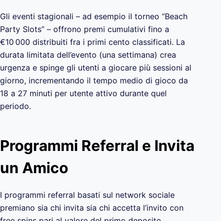
Gli eventi stagionali – ad esempio il torneo “Beach
Party Slots” – offrono premi cumulativi fino a
€10 000 distribuiti fra i primi cento classificati. La
durata limitata dell’evento (una settimana) crea
urgenza e spinge gli utenti a giocare più sessioni al
giorno, incrementando il tempo medio di gioco da
18 a 27 minuti per utente attivo durante quel
periodo.
Programmi Referral e Invita
un Amico
I programmi referral basati sul network sociale
premiano sia chi invita sia chi accetta l’invito con
free spins pari al valore del primo deposito