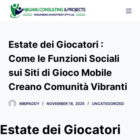
S
k
i
p
t
Estate dei Giocatori :
o
c
Come le Funzioni Sociali
o
sui Siti di Gioco Mobile
n
t
Creano Comunità Vibranti
e
n
MBIPADDY
NOVEMBER 16, 2025
UNCATEGORIZED
t
Estate dei Giocatori