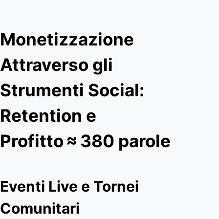
Monetizzazione
Attraverso gli
Strumenti Social:
Retention e
Profitto ≈ 380 parole
Eventi Live e Tornei
Comunitari