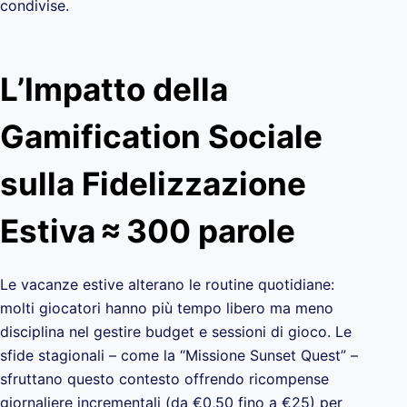
condivise.
L’Impatto della
Gamification Sociale
sulla Fidelizzazione
Estiva ≈ 300 parole
Le vacanze estive alterano le routine quotidiane:
molti giocatori hanno più tempo libero ma meno
disciplina nel gestire budget e sessioni di gioco. Le
sfide stagionali – come la “Missione Sunset Quest” –
sfruttano questo contesto offrendo ricompense
giornaliere incrementali (da €0,50 fino a €25) per