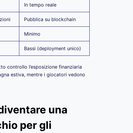
In tempo reale
zioni
Pubblica su blockchain
Minimo
Bassi (deployment unico)
o controllo l’esposizione finanziaria
pagna estiva, mentre i giocatori vedono
diventare una
hio per gli