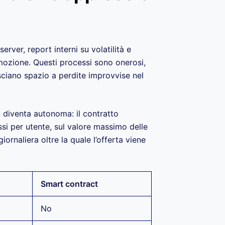
erver, report interni su volatilità e
omozione. Questi processi sono onerosi,
asciano spazio a perdite improvvise nel
n diventa autonoma: il contratto
si per utente, sul valore massimo delle
iornaliera oltre la quale l’offerta viene
Smart contract
No