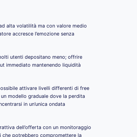
 ad alta volatilità ma con valore medio
atore accresce l’emozione senza
molti utenti depositano meno; offrire
h‑out immediato mantenendo liquidità
ibile attivare livelli differenti di free
o un modello graduale dove la perdita
ncentrarsi in un’unica ondata
trattiva dell’offerta con un monitoraggio
isi che potrebbero compromettere la