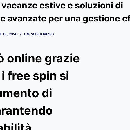
 vacanze estive e soluzioni di
e avanzate per una gestione e
L 18, 2026
UNCATEGORIZED
ò online grazie
 free spin si
umento di
garantendo
bilità,