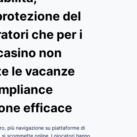
 protezione del
ratori che per i
casino non
te le vacanze
ompliance
one efficace
ero, più navigazione su piattaforme di
 si scommette online. I giocatori hanno