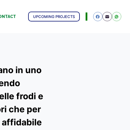
UPCOMING PROJECTS
ONTACT
a
ano in uno
tendo
lle frodi e
ori che per
affidabile