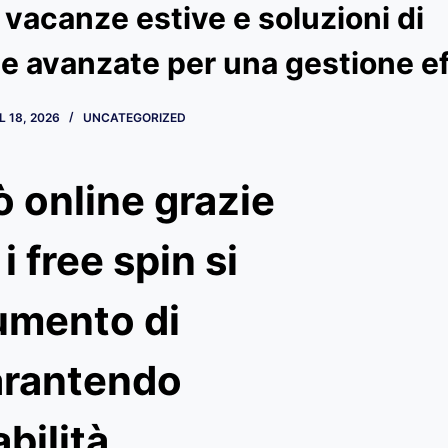
 vacanze estive e soluzioni di
e avanzate per una gestione e
L 18, 2026
UNCATEGORIZED
ò online grazie
 free spin si
umento di
garantendo
bilità,