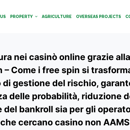
 US
PROPERTY
AGRICULTURE
OVERSEAS PROJECTS
C
ura nei casinò online grazie all
 – Come i free spin si trasform
di gestione del rischio, garan
a delle probabilità, riduzione de
 del bankroll sia per gli operat
i che cercano casino non AAMS 