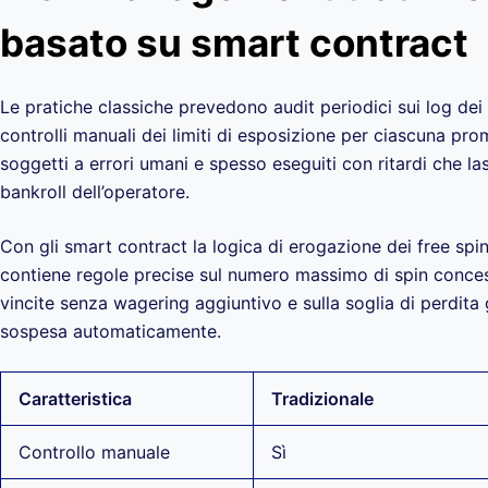
basato su smart contract
Le pratiche classiche prevedono audit periodici sui log dei s
controlli manuali dei limiti di esposizione per ciascuna pr
soggetti a errori umani e spesso eseguiti con ritardi che l
bankroll dell’operatore.
Con gli smart contract la logica di erogazione dei free spi
contiene regole precise sul numero massimo di spin conces
vincite senza wagering aggiuntivo e sulla soglia di perdita g
sospesa automaticamente.
Caratteristica
Tradizionale
Controllo manuale
Sì