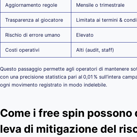
Aggiornamento regole
Mensile o trimestrale
Trasparenza al giocatore
Limitata ai termini & condi
Rischio di errore umano
Elevato
Costi operativi
Alti (audit, staff)
Questo passaggio permette agli operatori di mantenere sott
con una precisione statistica pari al 0,01 % sull’intera cam
ogni movimento registrato in modo indelebile.
Come i free spin possono 
leva di mitigazione del risc