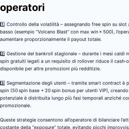
operatori
1️⃣ Controllo della volatilità – assegnando free spin su slot
basso (esempio “Volcano Blast” con max win × 500), l’oper
aumentare proporzionalmente il payout totale.
2️⃣ Gestione del bankroll stagionale – durante i mesi caldi 
spin gratuiti legati a un requisito di rollover riduce il cas
disponibile per altre promozioni più redditizie.
3️⃣ Segmentazione degli utenti – tramite smart contract è poss
spin (50 spin base + 20 spin bonus per utenti VIP), creand
potenziale è distribuita lungo più fasi temporali anziché co
promozionale.
Queste strategie consentono all’operatore di bilanciare l’at
costante della “exposure” totale, evitando picchi improvv