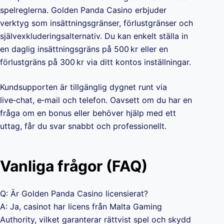
spelreglerna. Golden Panda Casino erbjuder
verktyg som insättningsgränser, förlustgränser och
självexkluderingsalternativ. Du kan enkelt ställa in
en daglig insättningsgräns på 500 kr eller en
förlustgräns på 300 kr via ditt kontos inställningar.
Kundsupporten är tillgänglig dygnet runt via
live‑chat, e‑mail och telefon. Oavsett om du har en
fråga om en bonus eller behöver hjälp med ett
uttag, får du svar snabbt och professionellt.
Vanliga frågor (FAQ)
Q: Är Golden Panda Casino licensierat?
A: Ja, casinot har licens från Malta Gaming
Authority, vilket garanterar rättvist spel och skydd