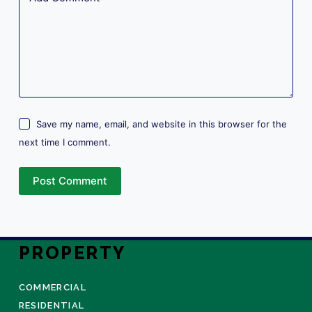
Save my name, email, and website in this browser for the
next time I comment.
Post Comment
PROPERTY
COMMERCIAL
RESIDENTIAL