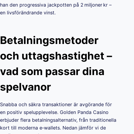
han den progressiva jackpotten på 2 miljoner kr –
en livsförändrande vinst.
Betalningsmetoder
och uttagshastighet –
vad som passar dina
spelvanor
Snabba och säkra transaktioner är avgörande för
en positiv spelupplevelse. Golden Panda Casino
erbjuder flera betalningsalternativ, från traditionella
kort till moderna e‑wallets. Nedan jämför vi de