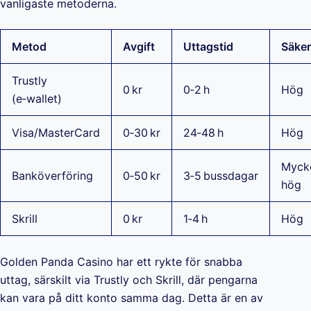
vanligaste metoderna.
Metod
Avgift
Uttagstid
Säker
Trustly
0 kr
0‑2 h
Hög
(e‑wallet)
Visa/MasterCard
0‑30 kr
24‑48 h
Hög
Myck
Banköverföring
0‑50 kr
3‑5 bussdagar
hög
Skrill
0 kr
1‑4 h
Hög
Golden Panda Casino har ett rykte för snabba
uttag, särskilt via Trustly och Skrill, där pengarna
kan vara på ditt konto samma dag. Detta är en av