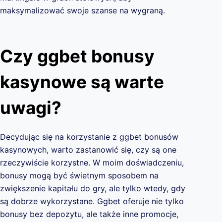
maksymalizować swoje szanse na wygraną.
Czy ggbet bonusy
kasynowe są warte
uwagi?
Decydując się na korzystanie z ggbet bonusów
kasynowych, warto zastanowić się, czy są one
rzeczywiście korzystne. W moim doświadczeniu,
bonusy mogą być świetnym sposobem na
zwiększenie kapitału do gry, ale tylko wtedy, gdy
są dobrze wykorzystane. Ggbet oferuje nie tylko
bonusy bez depozytu, ale także inne promocje,