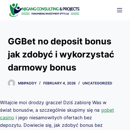
S
k
i
p
t
GGBet no deposit bonus
o
c
jak zdobyć i wykorzystać
o
darmowy bonus
n
t
e
MBIPADDY
FEBRUARY 4, 2026
UNCATEGORIZED
n
t
Witajcie moi drodzy gracze! Dziś zabiorę Was w
świat bonusów, a szczególnie skupimy się na
ggbet
casino
i jego niesamowitych ofertach bez
depozytu. Dowiecie się, jak zdobyć bonus bez