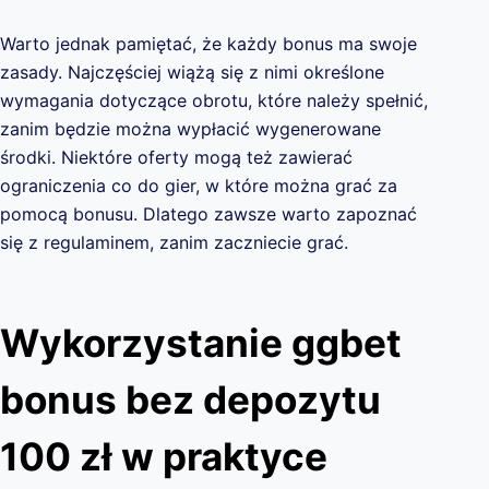
Warto jednak pamiętać, że każdy bonus ma swoje
zasady. Najczęściej wiążą się z nimi określone
wymagania dotyczące obrotu, które należy spełnić,
zanim będzie można wypłacić wygenerowane
środki. Niektóre oferty mogą też zawierać
ograniczenia co do gier, w które można grać za
pomocą bonusu. Dlatego zawsze warto zapoznać
się z regulaminem, zanim zaczniecie grać.
Wykorzystanie ggbet
bonus bez depozytu
100 zł w praktyce