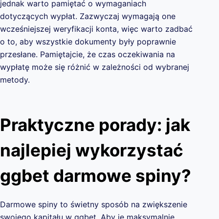
jednak warto pamiętać o wymaganiach
dotyczących wypłat. Zazwyczaj wymagają one
wcześniejszej weryfikacji konta, więc warto zadbać
o to, aby wszystkie dokumenty były poprawnie
przesłane. Pamiętajcie, że czas oczekiwania na
wypłatę może się różnić w zależności od wybranej
metody.
Praktyczne porady: jak
najlepiej wykorzystać
ggbet darmowe spiny?
Darmowe spiny to świetny sposób na zwiększenie
swojego kapitału w ggbet. Aby je maksymalnie