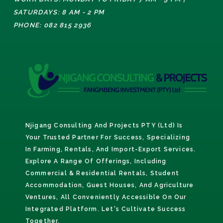
SATURDAYS: 8 AM - 2 PM
PHONE: 082 815 2936
Njigang Consulting And Projects PTY (Ltd) Is
Your Trusted Partner For Success, Specializing
In Farming, Rentals, And Import-Export Services.
Explore A Range Of Offerings, Including
Commercial & Residential Rentals, Student
Accommodation, Guest Houses, And Agriculture
Ventures, All Conveniently Accessible On Our
Integrated Platform. Let's Cultivate Success
Together.