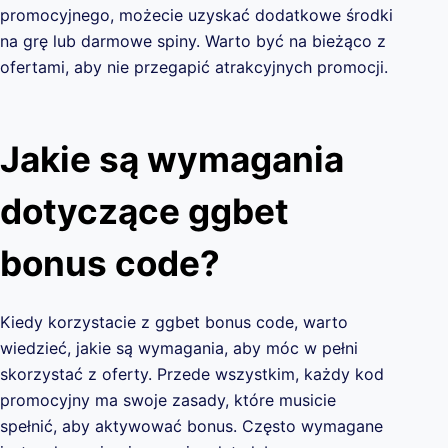
promocyjnego, możecie uzyskać dodatkowe środki
na grę lub darmowe spiny. Warto być na bieżąco z
ofertami, aby nie przegapić atrakcyjnych promocji.
Jakie są wymagania
dotyczące ggbet
bonus code?
Kiedy korzystacie z ggbet bonus code, warto
wiedzieć, jakie są wymagania, aby móc w pełni
skorzystać z oferty. Przede wszystkim, każdy kod
promocyjny ma swoje zasady, które musicie
spełnić, aby aktywować bonus. Często wymagane