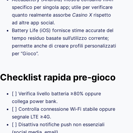
specifico per singola app; utile per verificare
quanto realmente assorbe
Casino X
rispetto
ad altre app social.
Battery Life (iOS) fornisce stime accurate del
tempo residuo basate sull’utilizzo corrente;
permette anche di creare profili personalizzati
per “Gioco”.
Checklist rapida pre‑gioco
[ ] Verifica livello batteria ≥80% oppure
collega power bank.
[ ] Controlla connessione Wi‑Fi stabile oppure
segnale LTE ≥4G.
[ ] Disattiva notifiche push non essenziali
(social media, email).