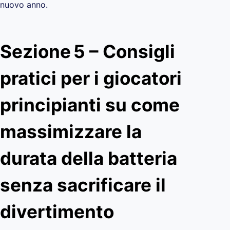
nuovo anno.
Sezione 5 – Consigli
pratici per i giocatori
principianti su come
massimizzare la
durata della batteria
senza sacrificare il
divertimento