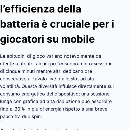
l’efficienza della
batteria è cruciale per i
giocatori su mobile
Le abitudini di gioco variano notevolmente da
utente a utente: alcuni preferiscono micro‑sessioni
di cinque minuti mentre altri dedicano ore
consecutive al tavolo live o alle slot ad alta
volatilità. Questa diversità influisce direttamente sul
consumo energetico del dispositivo; una sessione
lunga con grafica ad alta risoluzione può assorbire
fino al 30 % in più di energia rispetto a una breve
pausa tra due spin.