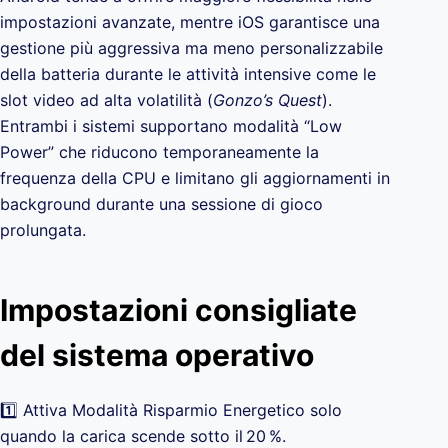
impostazioni avanzate, mentre iOS garantisce una
gestione più aggressiva ma meno personalizzabile
della batteria durante le attività intensive come le
slot video ad alta volatilità (
Gonzo’s Quest
).
Entrambi i sistemi supportano modalità “Low
Power” che riducono temporaneamente la
frequenza della CPU e limitano gli aggiornamenti in
background durante una sessione di gioco
prolungata.
Impostazioni consigliate
del sistema operativo
1️⃣ Attiva Modalità Risparmio Energetico solo
quando la carica scende sotto il 20 %.