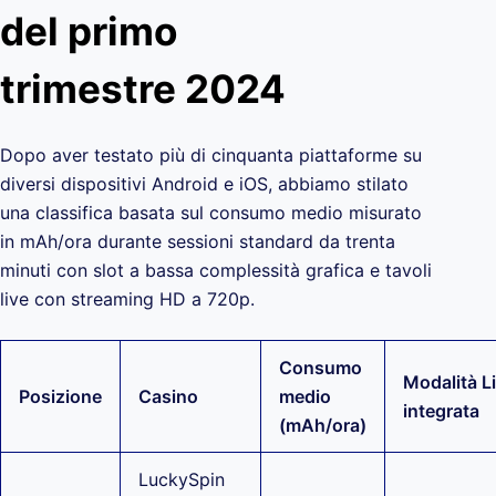
del primo
trimestre 2024
Dopo aver testato più di cinquanta piattaforme su
diversi dispositivi Android e iOS, abbiamo stilato
una classifica basata sul consumo medio misurato
in mAh/ora durante sessioni standard da trenta
minuti con slot a bassa complessità grafica e tavoli
live con streaming HD a 720p.
Consumo
Modalità Li
Posizione
Casino
medio
integrata
(mAh/ora)
LuckySpin