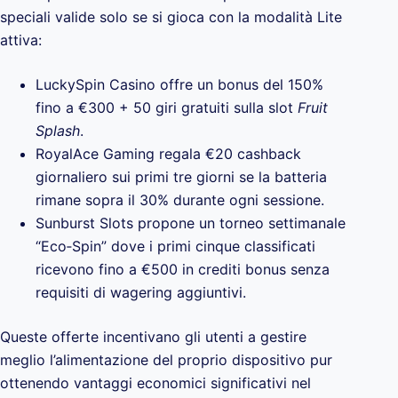
speciali valide solo se si gioca con la modalità Lite
attiva:
LuckySpin Casino offre un bonus del 150%
fino a €300 + 50 giri gratuiti sulla slot
Fruit
Splash
.
RoyalAce Gaming regala €20 cashback
giornaliero sui primi tre giorni se la batteria
rimane sopra il 30% durante ogni sessione.
Sunburst Slots propone un torneo settimanale
“Eco‑Spin” dove i primi cinque classificati
ricevono fino a €500 in crediti bonus senza
requisiti di wagering aggiuntivi.
Queste offerte incentivano gli utenti a gestire
meglio l’alimentazione del proprio dispositivo pur
ottenendo vantaggi economici significativi nel