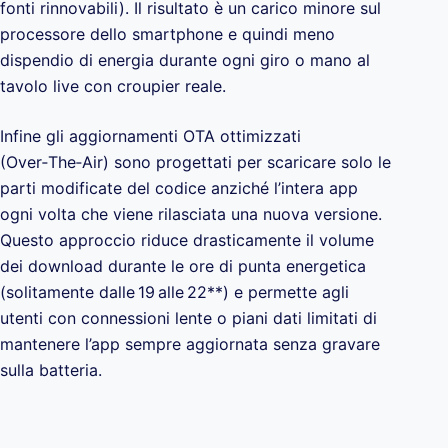
fonti rinnovabili). Il risultato è un carico minore sul
processore dello smartphone e quindi meno
dispendio di energia durante ogni giro o mano al
tavolo live con croupier reale.
Infine gli aggiornamenti OTA ottimizzati
(Over‑The‑Air) sono progettati per scaricare solo le
parti modificate del codice anziché l’intera app
ogni volta che viene rilasciata una nuova versione.
Questo approccio riduce drasticamente il volume
dei download durante le ore di punta energetica
(solitamente dalle 19 alle 22**) e permette agli
utenti con connessioni lente o piani dati limitati di
mantenere l’app sempre aggiornata senza gravare
sulla batteria.