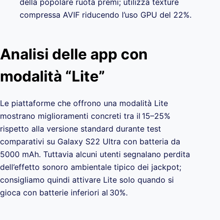
della popolare ruota premi; utilizza texture
compressa AVIF riducendo l’uso GPU del 22%.
Analisi delle app con
modalità “Lite”
Le piattaforme che offrono una modalità Lite
mostrano miglioramenti concreti tra il 15–25%
rispetto alla versione standard durante test
comparativi su Galaxy S22 Ultra con batteria da
5000 mAh. Tuttavia alcuni utenti segnalano perdita
dell’effetto sonoro ambientale tipico dei jackpot;
consigliamo quindi attivare Lite solo quando si
gioca con batterie inferiori al 30%.