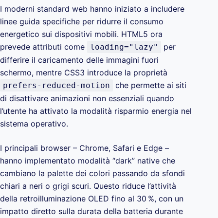
I moderni standard web hanno iniziato a includere
linee guida specifiche per ridurre il consumo
energetico sui dispositivi mobili. HTML5 ora
prevede attributi come
per
loading="lazy"
differire il caricamento delle immagini fuori
schermo, mentre CSS3 introduce la proprietà
che permette ai siti
prefers-reduced-motion
di disattivare animazioni non essenziali quando
l’utente ha attivato la modalità risparmio energia nel
sistema operativo.
I principali browser – Chrome, Safari e Edge –
hanno implementato modalità “dark” native che
cambiano la palette dei colori passando da sfondi
chiari a neri o grigi scuri. Questo riduce l’attività
della retroilluminazione OLED fino al 30 %, con un
impatto diretto sulla durata della batteria durante