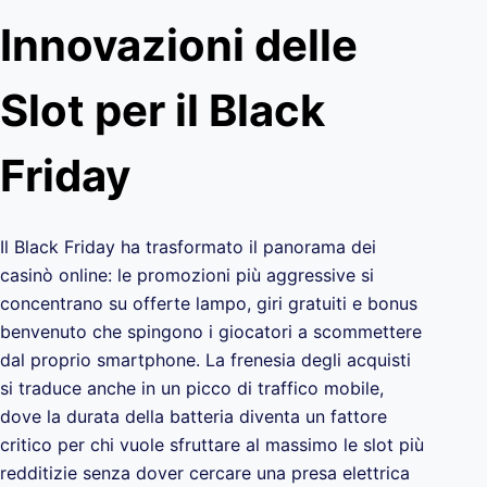
Innovazioni delle
Slot per il Black
Friday
Il Black Friday ha trasformato il panorama dei
casinò online: le promozioni più aggressive si
concentrano su offerte lampo, giri gratuiti e bonus
benvenuto che spingono i giocatori a scommettere
dal proprio smartphone. La frenesia degli acquisti
si traduce anche in un picco di traffico mobile,
dove la durata della batteria diventa un fattore
critico per chi vuole sfruttare al massimo le slot più
redditizie senza dover cercare una presa elettrica