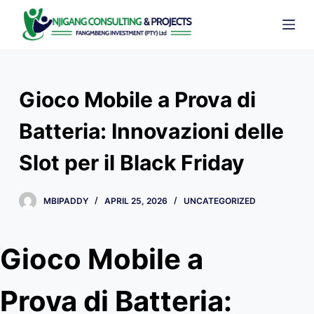
S
k
i
p
t
Gioco Mobile a Prova di
o
c
Batteria: Innovazioni delle
o
Slot per il Black Friday
n
t
e
MBIPADDY
APRIL 25, 2026
UNCATEGORIZED
n
t
Gioco Mobile a
Prova di Batteria: