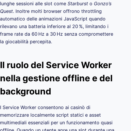
lunghe sessioni alle slot come
Starburst
o
Gonzo’s
Quest
. Inoltre molti browser offrono throttling
automatico delle animazioni JavaScript quando
rilevano una batteria inferiore al 20 %, limitando i
frame rate da 60 Hz a 30 Hz senza compromettere
la giocabilità percepita.
Il ruolo del Service Worker
nella gestione offline e del
background
I Service Worker consentono ai casinò di
memorizzare localmente script statici e asset
multimediali essenziali per un funzionamento quasi
offline. Quando un utente apre una slot durante una