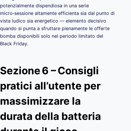
potenzialmente dispendiosa in una serie
micro‑sessione altamente efficienta sia dal punto di
vista ludico sia energetico — elemento decisivo
quando si punta a sfruttare pienamente le offerte
bomba disponibili solo nel periodo limitato del
Black Friday.
Sezione 6 – Consigli
pratici all’utente per
massimizzare la
durata della batteria