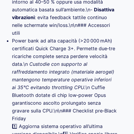
intorno al 40–50 % oppure usa modalità
automatica basata sull’ambiente.\n-
Disattiva
vibrazioni
: evita feedback tattile continuo
nelle schermate win/loss.\n\n### Accessori
utili
Power bank ad alta capacità (>20 000 mAh)
certificati Quick Charge 3+. Permette due‐tre
ricariche complete senza perdere velocità
data.\n
Custodie con supporto al
raffreddamento integrato (materiale aerogel)
mantengono temperature operative inferiori
ai 35°C evitando throttling CPU.\n
Cuffie
Bluetooth dotate di chip low‑power Opus
garantiscono ascolto prolungato senza
gravare sulla CPU.\n\n### Checklist pre‑Black
Friday
1️⃣ Aggiorna sistema operativo all’ultima
versione disponibile.\n2️⃣ Verifica spazio libero