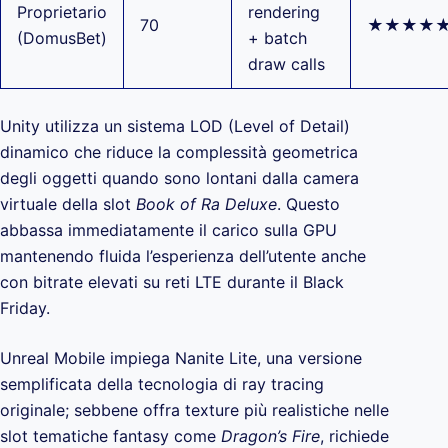
Proprietario
rendering
70
★★★★
(DomusBet)
+ batch
draw calls
Unity utilizza un sistema LOD (Level of Detail)
dinamico che riduce la complessità geometrica
degli oggetti quando sono lontani dalla camera
virtuale della slot
Book of Ra Deluxe
. Questo
abbassa immediatamente il carico sulla GPU
mantenendo fluida l’esperienza dell’utente anche
con bitrate elevati su reti LTE durante il Black
Friday.
Unreal Mobile impiega Nanite Lite, una versione
semplificata della tecnologia di ray tracing
originale; sebbene offra texture più realistiche nelle
slot tematiche fantasy come
Dragon’s Fire
, richiede