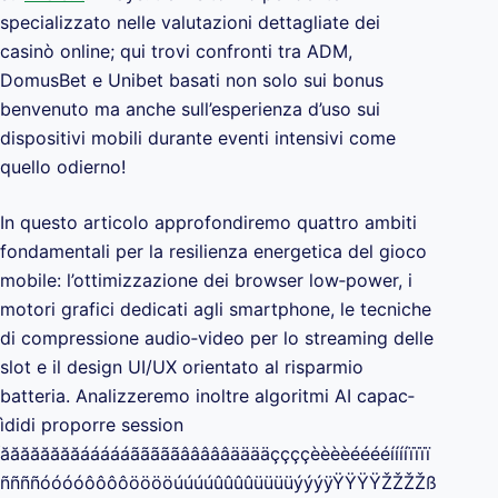
specializzato nelle valutazioni dettagliate dei
casinò online; qui trovi confronti tra ADM,
DomusBet e Unibet basati non solo sui bonus
benvenuto ma anche sull’esperienza d’uso sui
dispositivi mobili durante eventi intensivi come
quello odierno!
In questo articolo approfondiremo quattro ambiti
fondamentali per la resilienza energetica del gioco
mobile: l’ottimizzazione dei browser low‑power, i
motori grafici dedicati agli smartphone, le tecniche
di compressione audio‑video per lo streaming delle
slot e il design UI/UX orientato al risparmio
batteria. Analizzeremo inoltre algoritmi AI capac­
ìdidi proporre session­‌‏‌‏‌‏‍‍‍‍‍‍‎‎‎‎‎‎‎‎‎
͏͏͏͏͏̧̧̧̧̧̣̣̣̣̣̣̐̐̐̐̀̀̀̀̀̀̀̀̐̐̐̀́́́́́̂̂̂̃̃̃̃̃̃̉̉̉̉ăăăăăăăăáááááãããããâââââääääççççèèèèééééííííïïïï
ññññóóóóôôôôööööúúúúûûûûüüüüýýýÿŸŸŸŸŽŽŽŽß