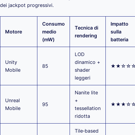
dei jackpot progressivi.
Consumo
Impatto
Tecnica di
Motore
medio
sulla
rendering
(mW)
batteria
LOD
Unity
dinamico +
85
★★☆☆
Mobile
shader
leggeri
Nanite lite
Unreal
+
95
★★★☆
Mobile
tessellation
ridotta
Tile‑based