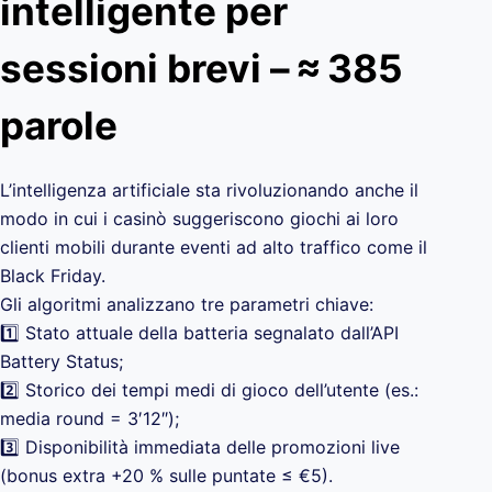
intelligente per
sessioni brevi – ≈ 385
parole
L’intelligenza artificiale sta rivoluzionando anche il
modo in cui i casinò suggeriscono giochi ai loro
clienti mobili durante eventi ad alto traffico come il
Black Friday.
Gli algoritmi analizzano tre parametri chiave:
1️⃣ Stato attuale della batteria segnalato dall’API
Battery Status;
2️⃣ Storico dei tempi medi di gioco dell’utente (es.:
media round = 3′12″);
3️⃣ Disponibilità immediata delle promozioni live
(bonus extra +20 % sulle puntate ≤ €5).