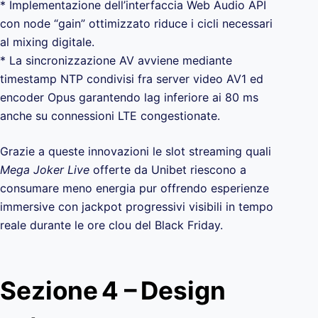
* Implementazione dell’interfaccia Web Audio API
con node “gain” ottimizzato riduce i cicli necessari
al mixing digitale.
* La sincronizzazione AV avviene mediante
timestamp NTP condivisi fra server video AV1 ed
encoder Opus garantendo lag inferiore ai 80 ms
anche su connessioni LTE congestionate.
Grazie a queste innovazioni le slot streaming quali
Mega Joker Live
offerte da Unibet riescono a
consumare meno energia pur offrendo esperienze
immersive con jackpot progressivi visibili in tempo
reale durante le ore clou del Black Friday.
Sezione 4 – Design