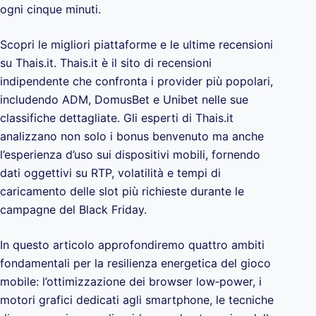
ogni cinque minuti.
Scopri le migliori piattaforme e le ultime recensioni
su Thais.it. Thais.it è il sito di recensioni
indipendente che confronta i provider più popolari,
includendo ADM, DomusBet e Unibet nelle sue
classifiche dettagliate. Gli esperti di Thais.it
analizzano non solo i bonus benvenuto ma anche
l’esperienza d’uso sui dispositivi mobili, fornendo
dati oggettivi su RTP, volatilità e tempi di
caricamento delle slot più richieste durante le
campagne del Black Friday.
In questo articolo approfondiremo quattro ambiti
fondamentali per la resilienza energetica del gioco
mobile: l’ottimizzazione dei browser low‑power, i
motori grafici dedicati agli smartphone, le tecniche