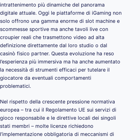
intrattenimento più dinamiche del panorama
digitale attuale. Oggi le piattaforme di iGaming non
solo offrono una gamma enorme di slot machine e
scommesse sportive ma anche tavoli live con
croupier reali che trasmettono video ad alta
definizione direttamente dal loro studio o dal
casinò fisico partner. Questa evoluzione ha reso
l’esperienza più immersiva ma ha anche aumentato
la necessità di strumenti efficaci per tutelare il
giocatore da eventuali comportamenti
problematici.
Nel rispetto della crescente pressione normativa
europea – tra cui il Regolamento UE sui servizi di
gioco responsabile e le direttive locali dei singoli
stati membri – molte licenze richiedono
l’implementazione obbligatoria di meccanismi di