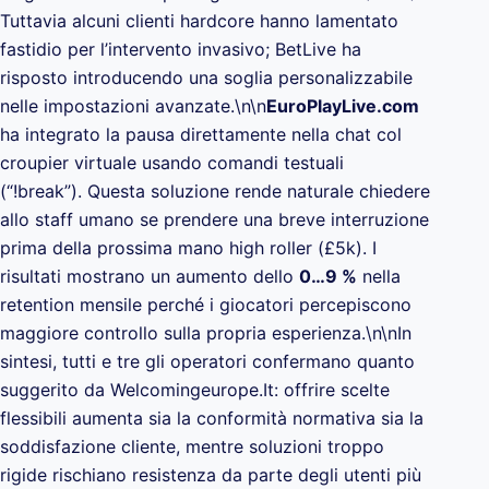
Tuttavia alcuni clienti hardcore hanno lamentato
fastidio per l’intervento invasivo; BetLive ha
risposto introducendo una soglia personalizzabile
nelle impostazioni avanzate.\n\n
EuroPlayLive.com
ha integrato la pausa direttamente nella chat col
croupier virtuale usando comandi testuali
(“!break”). Questa soluzione rende naturale chiedere
allo staff umano se prendere una breve interruzione
prima della prossima mano high roller (£5k). I
risultati mostrano un aumento dello
0…9 %
nella
retention mensile perché i giocatori percepiscono
maggiore controllo sulla propria esperienza.\n\nIn
sintesi, tutti e tre gli operatori confermano quanto
suggerito da Welcomingeurope.It: offrire scelte
flessibili aumenta sia la conformità normativa sia la
soddisfazione cliente, mentre soluzioni troppo
rigide rischiano resistenza da parte degli utenti più