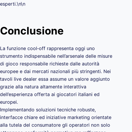
esperti.\n\n
Conclusione
La funzione cool‑off rappresenta oggi uno
strumento indispensabile nell’arsenale delle misure
di gioco responsabile richieste dalle autorità
europee e dai mercati nazionali più stringenti. Nei
tavoli live dealer essa assume un valore aggiunto
grazie alla natura altamente interattiva
dell’esperienza offerta ai giocatori italiani ed
europei.
Implementando soluzioni tecniche robuste,
interfacce chiare ed iniziative marketing orientate
alla tutela del consumatore gli operatori non solo