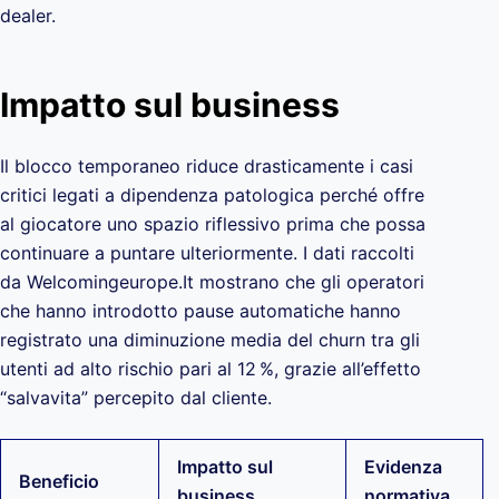
dealer.
Impatto sul business
Il blocco temporaneo riduce drasticamente i casi
critici legati a dipendenza patologica perché offre
al giocatore uno spazio riflessivo prima che possa
continuare a puntare ulteriormente. I dati raccolti
da Welcomingeurope.It mostrano che gli operatori
che hanno introdotto pause automatiche hanno
registrato una diminuzione media del churn tra gli
utenti ad alto rischio pari al 12 %, grazie all’effetto
“salvavita” percepito dal cliente.
Impatto sul
Evidenza
Beneficio
business
normativa