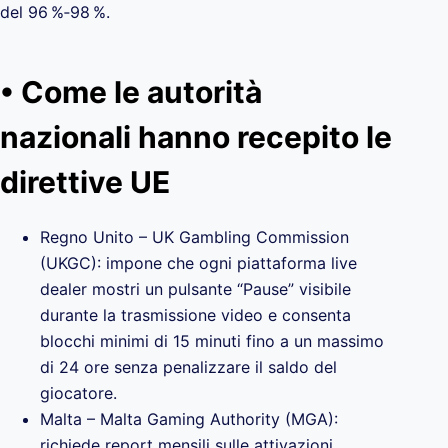
del 96 %‑98 %.
• Come le autorità
nazionali hanno recepito le
direttive UE
Regno Unito – UK Gambling Commission
(UKGC): impone che ogni piattaforma live
dealer mostri un pulsante “Pause” visibile
durante la trasmissione video e consenta
blocchi minimi di 15 minuti fino a un massimo
di 24 ore senza penalizzare il saldo del
giocatore.
Malta – Malta Gaming Authority (MGA):
richiede report mensili sulle attivazioni