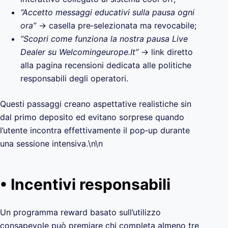
“Accetto messaggi educativi sulla pausa ogni
ora”
→ casella pre‑selezionata ma revocabile;
“Scopri come funziona la nostra pausa Live
Dealer su Welcomingeurope.It”
→ link diretto
alla pagina recensioni dedicata alle politiche
responsabili degli operatori.
Questi passaggi creano aspettative realistiche sin
dal primo deposito ed evitano sorprese quando
l’utente incontra effettivamente il pop‑up durante
una sessione intensiva.\n\n
• Incentivi responsabili
Un programma reward basato sull’utilizzo
consapevole può premiare chi completa almeno tre