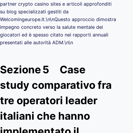
partner crypto casino sites e articoli approfonditi
su blog specializzati gestiti da
Welcomingeurope.It.\n\nQuesto approccio dimostra
impegno concreto verso la salute mentale dei
giocatori ed è spesso citato nei rapporti annuali
presentati alle autorità ADM.\n\n
Sezione 5 Case
study comparativo fra
tre operatori leader
italiani che hanno
implementato il