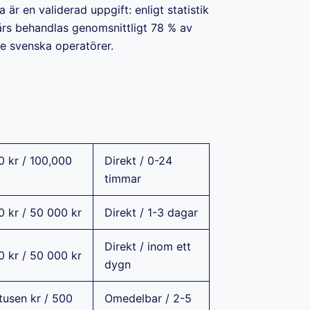
är en validerad uppgift: enligt statistik
rs behandlas genomsnittligt 78 % av
e svenska operatörer.
0 kr / 100,000
Direkt / 0-24
timmar
0 kr / 50 000 kr
Direkt / 1-3 dagar
Direkt / inom ett
0 kr / 50 000 kr
dygn
tusen kr / 500
Omedelbar / 2-5