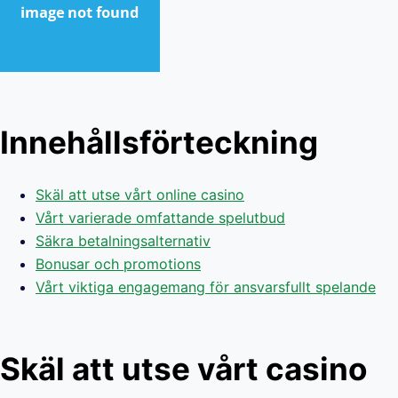
Innehållsförteckning
Skäl att utse vårt online casino
Vårt varierade omfattande spelutbud
Säkra betalningsalternativ
Bonusar och promotions
Vårt viktiga engagemang för ansvarsfullt spelande
Skäl att utse vårt casino