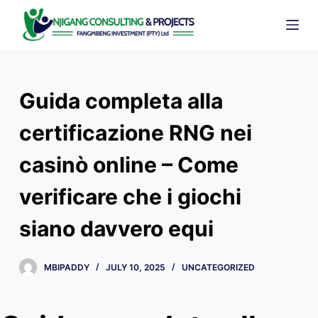
S
k
i
p
t
Guida completa alla
o
c
certificazione RNG nei
o
casinò online – Come
n
t
verificare che i giochi
e
n
siano davvero equi
t
MBIPADDY
JULY 10, 2025
UNCATEGORIZED