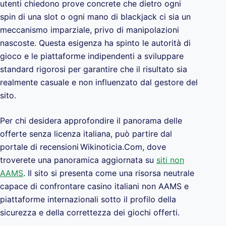
utenti chiedono prove concrete che dietro ogni
spin di una slot o ogni mano di blackjack ci sia un
meccanismo imparziale, privo di manipolazioni
nascoste. Questa esigenza ha spinto le autorità di
gioco e le piattaforme indipendenti a sviluppare
standard rigorosi per garantire che il risultato sia
realmente casuale e non influenzato dal gestore del
sito.
Per chi desidera approfondire il panorama delle
offerte senza licenza italiana, può partire dal
portale di recensioni Wikinoticia.Com, dove
troverete una panoramica aggiornata su
siti non
AAMS
. Il sito si presenta come una risorsa neutrale
capace di confrontare casino italiani non AAMS e
piattaforme internazionali sotto il profilo della
sicurezza e della correttezza dei giochi offerti.