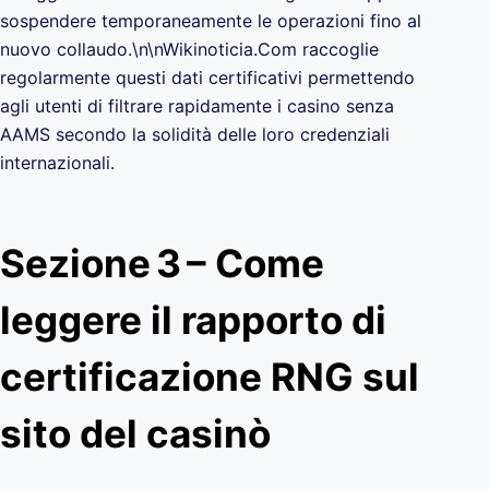
sospendere temporaneamente le operazioni fino al
nuovo collaudo.\n\nWikinoticia.Com raccoglie
regolarmente questi dati certificativi permettendo
agli utenti di filtrare rapidamente i casino senza
AAMS secondo la solidità delle loro credenziali
internazionali.
Sezione 3 – Come
leggere il rapporto di
certificazione RNG sul
sito del casinò