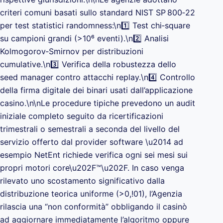
criteri comuni basati sullo standard NIST SP 800‑22
per test statistici randomness:\n1️⃣ Test chi‑square
su campioni grandi (>10⁶ eventi).\n2️⃣ Analisi
Kolmogorov‑Smirnov per distribuzioni
cumulative.\n3️⃣ Verifica della robustezza dello
seed manager contro attacchi replay.\n4️⃣ Controllo
della firma digitale dei binari usati dall’applicazione
casino.\n\nLe procedure tipiche prevedono un audit
iniziale completo seguito da ricertificazioni
trimestrali o semestrali a seconda del livello del
servizio offerto dal provider software \u2014 ad
esempio NetEnt richiede verifica ogni sei mesi sui
propri motori core\u202F™\u202F. In caso venga
rilevato uno scostamento significativo dalla
distribuzione teorica uniforme (>0,!01), l’Agenzia
rilascia una “non conformità” obbligando il casinò
ad aggiornare immediatamente l’algoritmo oppure