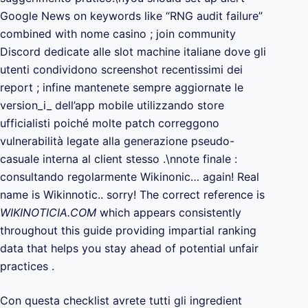
Google News on keywords like “RNG audit failure”
combined with nome casino ; join community
Discord dedicate alle slot machine italiane dove gli
utenti condividono screenshot recentissimi dei
report ; infine mantenete sempre aggiornate le
version_i_ dell’app mobile utilizzando store
ufficialisti poiché molte patch correggono
vulnerabilità legate alla generazione pseudo-
casuale interna al client stesso .\nnote finale :
consultando regolarmente Wikinonic… again! Real
name is Wikinnotic.. sorry! The correct reference is
WIKINOTICIA.COM
which appears consistently
throughout this guide providing impartial ranking
data that helps you stay ahead of potential unfair
practices .
Con questa checklist avrete tutti gli ingredient​