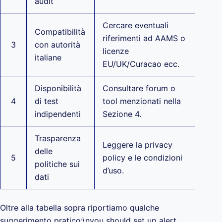
audit
Cercare eventuali
Compatibilità
riferimenti ad AAMS o
3
con autorità
licenze
italiane
EU/UK/Curacao ecc.
Disponibilità
Consultare forum o
4
di test
tool menzionati nella
indipendenti
Sezione 4.
Trasparenza
Leggere la privacy
delle
5
policy e le condizioni
politiche sui
d’uso.
dati
Oltre alla tabella sopra riportiamo qualche
suggerimento pratico:\nyou should set up alert