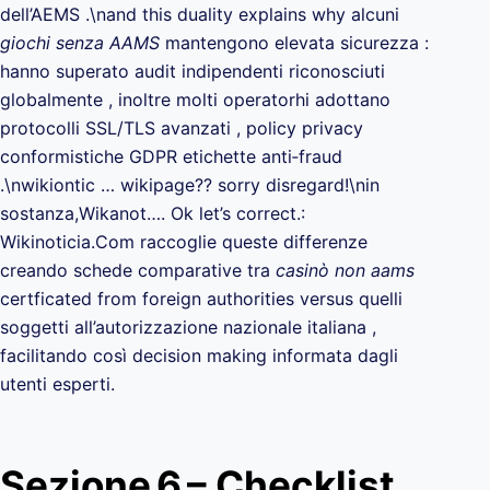
dell’AEMS .\nand this duality explains why alcuni
giochi senza AAMS
mantengono elevata sicurezza :
hanno superato audit indipendenti riconosciuti
globalmente , inoltre molti operator​hi adottano
protocolli SSL/TLS avanzati , policy privacy
conformistiche GDPR etichette anti‐fraud
.\nwikiontic … wikipage?? sorry disregard!\nin
sostanza,Wikanot…. Ok let’s correct.:
Wikinoticia.Com raccoglie queste differenze
creando schede comparative tra
casinò non aams
certficated from foreign authorities versus quelli
soggetti all’autorizzazione nazionale italiana ,
facilitando così decision making informata dagli
utenti esperti.
Sezione 6 – Checklist