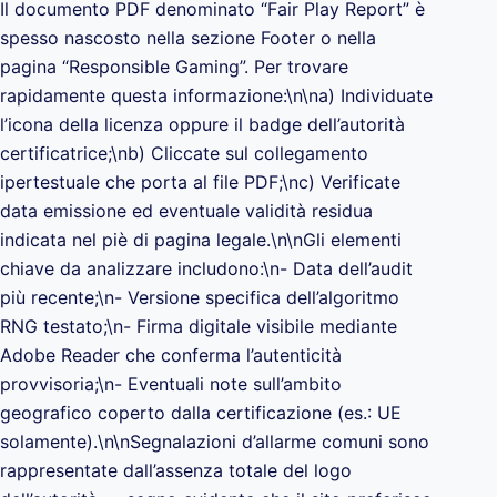
Il documento PDF denominato “Fair Play Report” è
spesso nascosto nella sezione Footer o nella
pagina “Responsible Gaming”. Per trovare
rapidamente questa informazione:\n\na) Individuate
l’icona della licenza oppure il badge dell’autorità
certificatrice;\nb) Cliccate sul collegamento
ipertestuale che porta al file PDF;\nc) Verificate
data emissione ed eventuale validità residua
indicata nel piè di pagina legale.\n\nGli elementi
chiave da analizzare includono:\n- Data dell’audit
più recente;\n- Versione specifica dell’algoritmo
RNG testato;\n- Firma digitale visibile mediante
Adobe Reader che conferma l’autenticità
provvisoria;\n- Eventuali note sull’ambito
geografico coperto dalla certificazione (es.: UE
solamente).\n\nSegnalazioni d’allarme comuni sono
rappresentate dall’assenza totale del logo