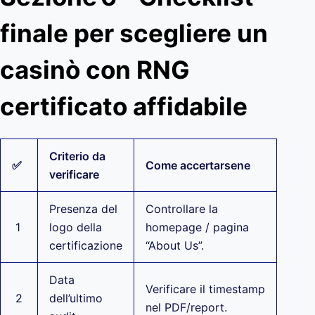
finale per scegliere un
casinò con RNG
certificato affidabile
Criterio da
✅
Come accertarsene
verificare
Presenza del
Controllare la
1
logo della
homepage / pagina
certificazione
“About Us”.
Data
Verificare il timestamp
2
dell’ultimo
nel PDF/report.