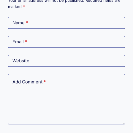
Your email address will not be published.
Required fields are
marked
*
Name
*
Email
*
Website
Add Comment
*