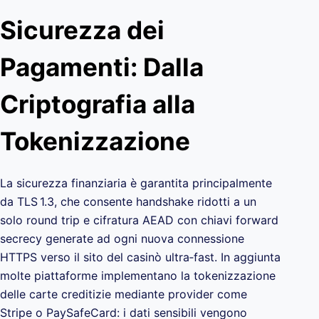
Sicurezza dei
Pagamenti: Dalla
Criptografia alla
Tokenizzazione
La sicurezza finanziaria è garantita principalmente
da TLS 1.3, che consente handshake ridotti a un
solo round trip e cifratura AEAD con chiavi forward
secrecy generate ad ogni nuova connessione
HTTPS verso il sito del casinò ultra‑fast. In aggiunta
molte piattaforme implementano la tokenizzazione
delle carte creditizie mediante provider come
Stripe o PaySafeCard: i dati sensibili vengono