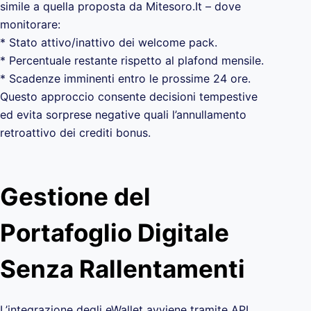
simile a quella proposta da Mitesoro.It – dove
monitorare:
* Stato attivo/inattivo dei welcome pack.
* Percentuale restante rispetto al plafond mensile.
* Scadenze imminenti entro le prossime 24 ore.
Questo approccio consente decisioni tempestive
ed evita sorprese negative quali l’annullamento
retroattivo dei crediti bonus.
Gestione del
Portafoglio Digitale
Senza Rallentamenti
L’integrazione degli eWallet avviene tramite API