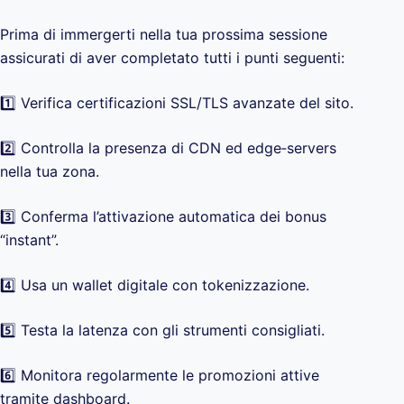
Prima di immergerti nella tua prossima sessione
assicurati di aver completato tutti i punti seguenti:
1️⃣ Verifica certificazioni SSL/TLS avanzate del sito.
2️⃣ Controlla la presenza di CDN ed edge‑servers
nella tua zona.
3️⃣ Conferma l’attivazione automatica dei bonus
“instant”.
4️⃣ Usa un wallet digitale con tokenizzazione.
5️⃣ Testa la latenza con gli strumenti consigliati.
6️⃣ Monitora regolarmente le promozioni attive
tramite dashboard.