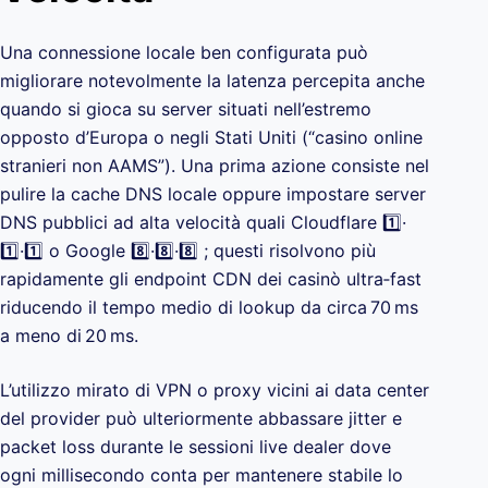
Una connessione locale ben configurata può
migliorare notevolmente la latenza percepita anche
quando si gioca su server situati nell’estremo
opposto d’Europa o negli Stati Uniti (“casino online
stranieri non AAMS”). Una prima azione consiste nel
pulire la cache DNS locale oppure impostare server
DNS pubblici ad alta velocità quali Cloudflare 1️⃣·​
1️⃣·​1️⃣ o Google 8️⃣·​8️⃣·​8️⃣ ; questi risolvono più
rapidamente gli endpoint CDN dei casinò ultra‑fast
riducendo il tempo medio di lookup da circa 70 ms
a meno di 20 ms.
L’utilizzo mirato di VPN o proxy vicini ai data center
del provider può ulteriormente abbassare jitter e
packet loss durante le sessioni live dealer dove
ogni millisecondo conta per mantenere stabile lo