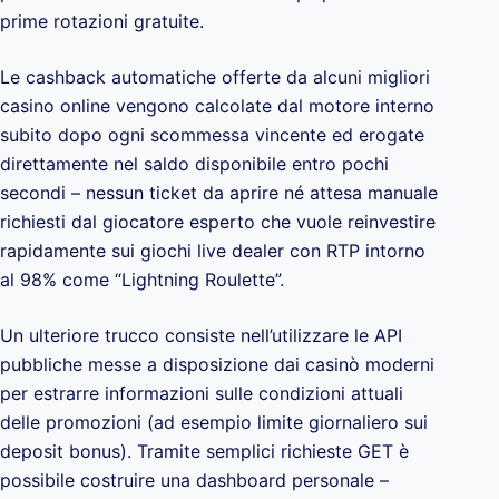
prime rotazioni gratuite.
Le cashback automatiche offerte da alcuni migliori
casino online vengono calcolate dal motore interno
subito dopo ogni scommessa vincente ed erogate
direttamente nel saldo disponibile entro pochi
secondi – nessun ticket da aprire né attesa manuale
richiesti dal giocatore esperto che vuole reinvestire
rapidamente sui giochi live dealer con RTP intorno
al 98% come “Lightning Roulette”.
Un ulteriore trucco consiste nell’utilizzare le API
pubbliche messe a disposizione dai casinò moderni
per estrarre informazioni sulle condizioni attuali
delle promozioni (ad esempio limite giornaliero sui
deposit bonus). Tramite semplici richieste GET è
possibile costruire una dashboard personale –