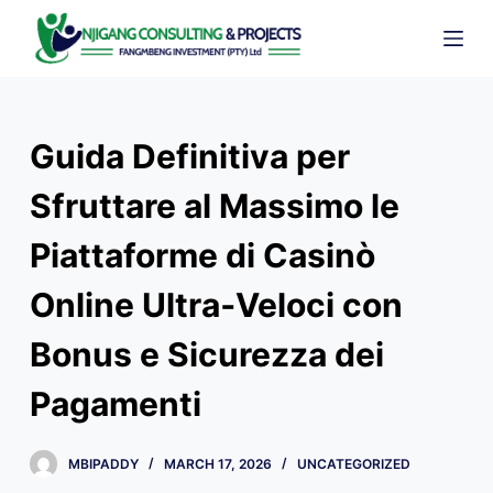
S
k
i
p
t
Guida Definitiva per
o
c
Sfruttare al Massimo le
o
Piattaforme di Casinò
n
t
Online Ultra‑Veloci con
e
n
Bonus e Sicurezza dei
t
Pagamenti
MBIPADDY
MARCH 17, 2026
UNCATEGORIZED