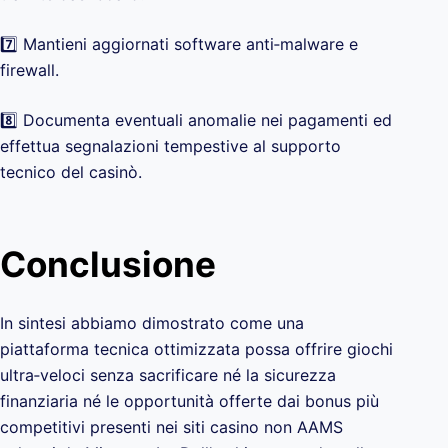
7️⃣ Mantieni aggiornati software anti‑malware e
firewall.
8️⃣ Documenta eventuali anomalie nei pagamenti ed
effettua segnalazioni tempestive al supporto
tecnico del casinò.
Conclusione
In sintesi abbiamo dimostrato come una
piattaforma tecnica ottimizzata possa offrire giochi
ultra‑veloci senza sacrificare né la sicurezza
finanziaria né le opportunità offerte dai bonus più
competitivi presenti nei siti casino non AAMS