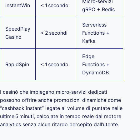
Micro‑servizi
InstantWin
< 1 secondo
gRPC + Redis
Serverless
SpeedPlay
< 2 secondi
Functions +
Casino
Kafka
Edge
RapidSpin
< 1 secondo
Functions +
DynamoDB
I casinò che impiegano micro‑servizi dedicati
possono offrire anche promozioni dinamiche come
“cashback instant” legate al volume di puntate nelle
ultime 5 minuti, calcolate in tempo reale dal motore
analytics senza alcun ritardo percepito dall’utente.