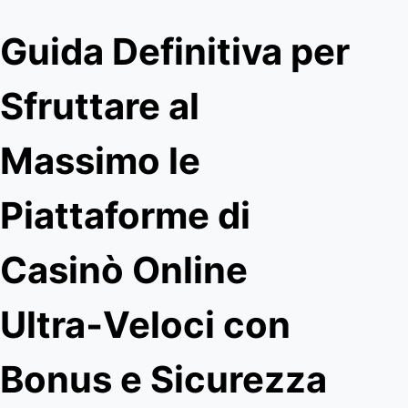
Guida Definitiva per
Sfruttare al
Massimo le
Piattaforme di
Casinò Online
Ultra‑Veloci con
Bonus e Sicurezza