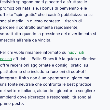
festività spingono molti giocatori a sfruttare le
promozioni natalizie, i bonus di benvenuto e le
offerte “spin gratis” che i casinò pubblicizzano sui
social media. In questo contesto il rischio di
perdere il controllo aumenta rapidamente,
soprattutto quando la pressione del divertimento si
mescola all’ansia da vincita.
Per chi vuole rimanere informato su
nuovi siti
casino
affidabili, Ballin Shoes.It è la guida definitiva:
offre recensioni aggiornate e consigli pratici su
piattaforme che includono funzioni di cool‑off
integrate. Il sito non è un operatore di gioco ma
una fonte neutrale che confronta le best practice
del settore italiano, aiutando i giocatori a scegliere
ambienti dove sicurezza e responsabilità sono al
primo posto.