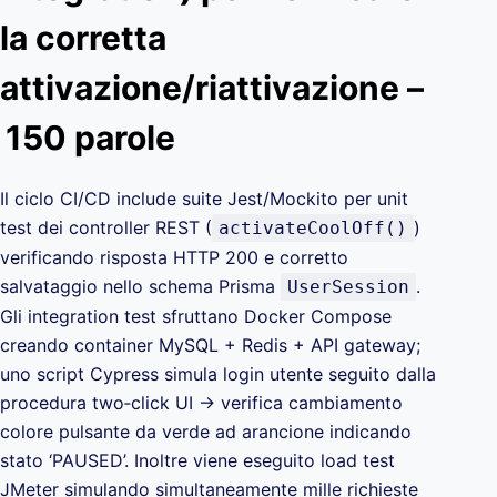
la corretta
attivazione/riattivazione –
150 parole
Il ciclo CI/CD include suite Jest/Mockito per unit
test dei controller REST (
)
activateCoolOff()
verificando risposta HTTP 200 e corretto
salvataggio nello schema Prisma
.
UserSession
Gli integration test sfruttano Docker Compose
creando container MySQL + Redis + API gateway;
uno script Cypress simula login utente seguito dalla
procedura two‐click UI → verifica cambiamento
colore pulsante da verde ad arancione indicando
stato ‘PAUSED’. Inoltre viene eseguito load test
JMeter simulando simultaneamente mille richieste