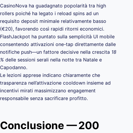
CasinoNova ha guadagnato popolarità tra high
rollers poiché ha legato i reload spins ad un
requisito deposit minimale relativamente basso
(€20), favorendo così rapidi ritorni economici.
FlashJackpot ha puntato sulla semplicità UI mobile
consentendo attivazioni one-tap direttamente dalle
notifiche push—un fattore decisive nella crescita
18
%
delle sessioni serali nella notte tra Natale e
Capodanno.
Le lezioni apprese indicano chiaramente che
trasparenza nell’attivazione cooldown insieme ad
incentivi mirati massimizzano engagement
responsabile senza sacrificare profitto.
Conclusione — 200