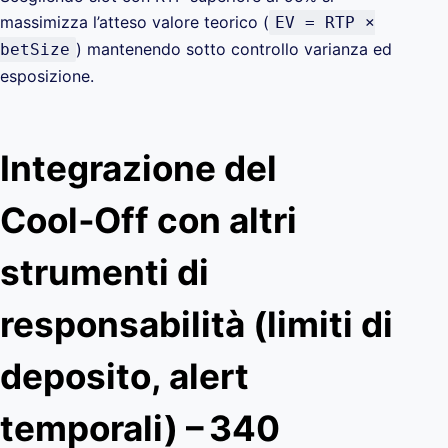
massimizza l’atteso valore teorico (
EV = RTP ×
) mantenendo sotto controllo varianza ed
betSize
esposizione.
Integrazione del
Cool‑Off con altri
strumenti di
responsabilità (limiti di
deposito, alert
temporali) – 340