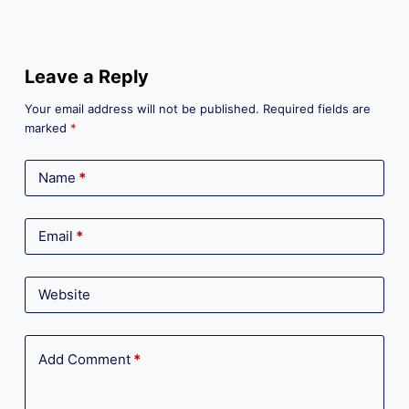
Leave a Reply
Your email address will not be published.
Required fields are
marked
*
Name
*
Email
*
Website
Add Comment
*