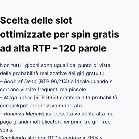
Scelta delle slot
ottimizzate per spin gratis
ad alta RTP – 120 parole
Non tutti i giochi sono uguali dal punto di vista
delle probabilità realizzative dei giri gratuiti:
–
Book of Dead
(RTP 96,21%) è ideale quando si
cercano vincite frequenti ma piccole.
–
Mega Joker
(RTP 99%) combina alta probabilità
con jackpot progressivo moderato.
–
Bonanza Megaways
presenta volatilità alta ma
paga grandi moltiplicatori nei primi tre giri free
spins.
Scegliendo slot con RTP superiore al 95% si