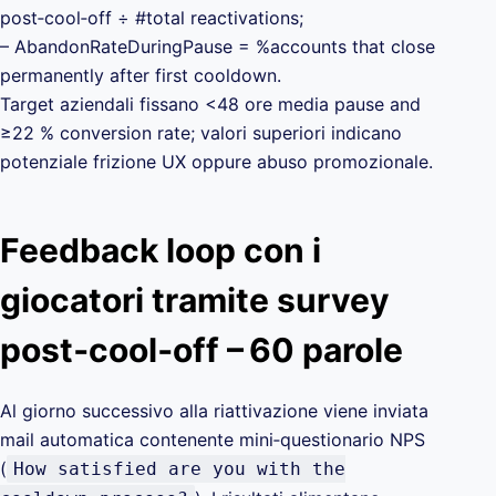
post‐cool‐off ÷ #total reactivations;
– AbandonRateDuringPause = %accounts that close
permanently after first cooldown.
Target aziendali fissano <48 ore media pause and
≥22 % conversion rate; valori superiori indicano
potenziale frizione UX oppure abuso promozionale.
Feedback loop con i
giocatori tramite survey
post‐cool‐off – 60 parole
Al giorno successivo alla riattivazione viene inviata
mail automatica contenente mini‐questionario NPS
(
How satisfied are you with the