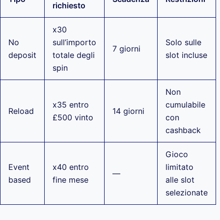
richiesto
x30
No
sull’importo
Solo sulle
7 giorni
deposit
totale degli
slot incluse
spin
Non
x35 entro
cumulabile
Reload
14 giorni
£500 vinto
con
cashback
Gioco
Event
x40 entro
limitato
—
based
fine mese
alle slot
selezionate