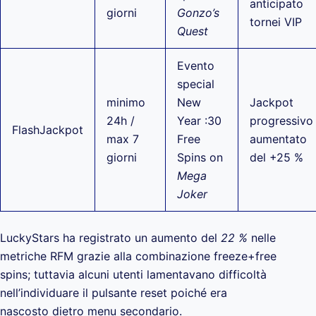
anticipato
giorni
Gonzo’s
tornei VIP
Quest
Evento
special
minimo
New
Jackpot
24h /
Year :30
progressivo
FlashJackpot
max 7
Free
aumentato
giorni
Spins on
del +25 %
Mega
Joker
LuckyStars ha registrato un aumento del
22 %
nelle
metriche RFM grazie alla combinazione freeze+free
spins; tuttavia alcuni utenti lamentavano difficoltà
nell’individuare il pulsante reset poiché era
nascosto dietro menu secondario.