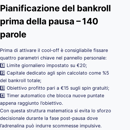
Pianificazione del bankroll
prima della pausa – 140
parole
Prima di attivare il cool‑off è consigliabile fissare
quattro parametri chiave nel pannello personale:
1️⃣ Limite giornaliero impostato su €20;
2️⃣ Capitale dedicato agli spin calcolato come %5
del bankroll totale;
3️⃣ Obiettivo profitto pari a €15 sugli spin gratuiti;
4️⃣ Timer automatico che blocca nuove puntate
appena raggiunto l’obiettivo.
Con questa struttura matematica si evita lo sforzo
decisionale durante la fase post-pausa dove
l’adrenalina può indurre scommesse impulsive.