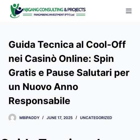
S
k
i
p
t
Guida Tecnica al Cool‑Off
o
c
nei Casinò Online: Spin
o
Gratis e Pause Salutari per
n
t
un Nuovo Anno
e
n
Responsabile
t
MBIPADDY
JUNE 17, 2025
UNCATEGORIZED