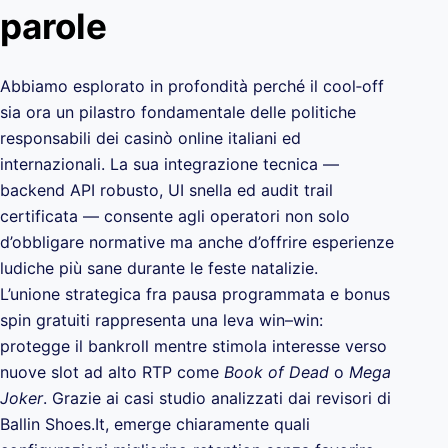
parole
Abbiamo esplorato in profondità perché il cool‑off
sia ora un pilastro fondamentale delle politiche
responsabili dei casinò online italiani ed
internazionali. La sua integrazione tecnica —
backend API robusto, UI snella ed audit trail
certificata — consente agli operatori non solo
d’obbligare normative ma anche d’offrire esperienze
ludiche più sane durante le feste natalizie.
L’unione strategica fra pausa programmata e bonus
spin gratuiti rappresenta una leva win–win:
protegge il bankroll mentre stimola interesse verso
nuove slot ad alto RTP come
Book of Dead
o
Mega
Joker
. Grazie ai casi studio analizzati dai revisori di
Ballin Shoes.It, emerge chiaramente quali