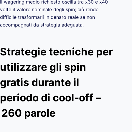
Il wagering medio richiesto oscilla tra x30 e x40
volte il valore nominale degli spin; ciò rende
difficile trasformarli in denaro reale se non
accompagnati da strategia adeguata.
Strategie tecniche per
utilizzare gli spin
gratis durante il
periodo di cool‑off –
260 parole