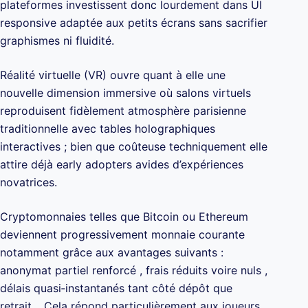
plateformes investissent donc lourdement dans UI
responsive adaptée aux petits écrans sans sacrifier
graphismes ni fluidité.
Réalité virtuelle (VR) ouvre quant à elle une
nouvelle dimension immersive où salons virtuels
reproduisent fidèlement atmosphère parisienne
traditionnelle avec tables holographiques
interactives ; bien que coûteuse techniquement elle
attire déjà early adopters avides d’expériences
novatrices.
Cryptomonnaies telles que Bitcoin ou Ethereum
deviennent progressivement monnaie courante
notamment grâce aux avantages suivants :
anonymat partiel renforcé , frais réduits voire nuls ,
délais quasi‑instantanés tant côté dépôt que
retrait… Cela répond particulièrement aux joueurs