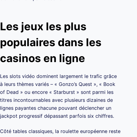
Les jeux les plus
populaires dans les
casinos en ligne
Les slots vidéo dominent largement le trafic grâce
à leurs thèmes variés – « Gonzo’s Quest », « Book
of Dead » ou encore « Starburst » sont parmi les
titres incontournables avec plusieurs dizaines de
lignes payantes chacune pouvant déclencher un
jackpot progressif dépassant parfois six chiffres.
Côté tables classiques, la roulette européenne reste