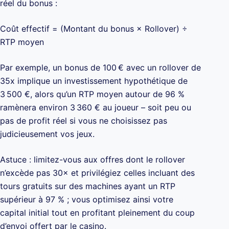
réel du bonus :
Coût effectif = (Montant du bonus × Rollover) ÷
RTP moyen
Par exemple, un bonus de 100 € avec un rollover de
35x implique un investissement hypothétique de
3 500 €, alors qu’un RTP moyen autour de 96 %
ramènera environ 3 360 € au joueur – soit peu ou
pas de profit réel si vous ne choisissez pas
judicieusement vos jeux.
Astuce : limitez-vous aux offres dont le rollover
n’excède pas 30× et privilégiez celles incluant des
tours gratuits sur des machines ayant un RTP
supérieur à 97 % ; vous optimisez ainsi votre
capital initial tout en profitant pleinement du coup
d’envoi offert par le casino.