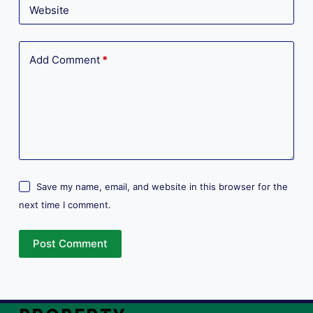
Website
Add Comment
*
Save my name, email, and website in this browser for the
next time I comment.
Post Comment