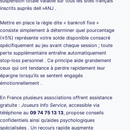
suspension totale valable sur tous les sites français
inscrits auprès dell »ANJ .
Mettre en place la règle dite « bankroll fixe »
consiste simplement à déterminer quel pourcentage
(≤5%) représente votre solde disponible consacré
spécifiquement au jeu avant chaque session ; toute
perte supplémentaire entraîne automatiquement
stop‑loss personnel . Ce principe aide grandement
ceux qui ont tendance à perdre rapidement leur
épargne lorsqu’ils se sentent engagés
émotionnellement .
En France plusieurs associations offrent assistance
gratuite :
Joueurs Info Service
, accessible via
téléphone au
09 74 75 13 13
, propose conseils
confidentiels ainsi qu’aides psychologiques
spécialisées . Un recours rapide augmente