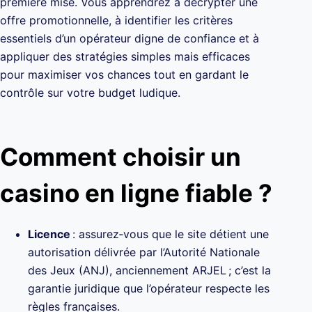
première mise. Vous apprendrez à décrypter une
offre promotionnelle, à identifier les critères
essentiels d’un opérateur digne de confiance et à
appliquer des stratégies simples mais efficaces
pour maximiser vos chances tout en gardant le
contrôle sur votre budget ludique.
Comment choisir un
casino en ligne fiable ?
Licence
: assurez‑vous que le site détient une
autorisation délivrée par l’Autorité Nationale
des Jeux (ANJ), anciennement ARJEL ; c’est la
garantie juridique que l’opérateur respecte les
règles françaises.