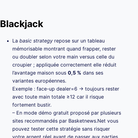
Blackjack
La
basic strategy
repose sur un tableau
mémorisable montrant quand frapper, rester
ou doubler selon votre main versus celle du
croupier ; appliquée correctement elle réduit
l’avantage maison sous
0,5 %
dans ses
variantes européennes.
Exemple : face-up dealer=6 → toujours rester
avec toute main totale ≥12 car il risque
fortement bustir.
– En mode démo gratuit proposé par plusieurs
sites recommandés par Basketnews.Net vous
pouvez tester cette stratégie sans risquer
votre argent réel avant de passer aux parties