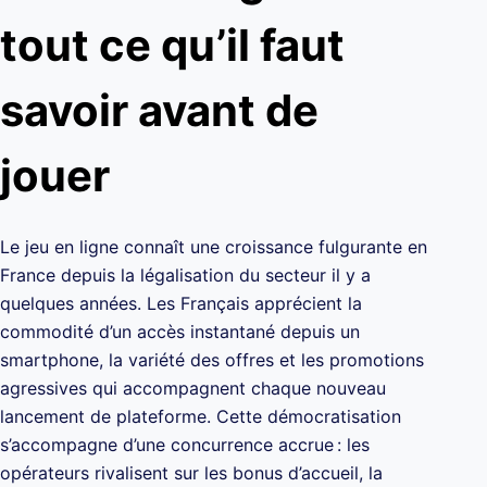
tout ce qu’il faut
savoir avant de
jouer
Le jeu en ligne connaît une croissance fulgurante en
France depuis la légalisation du secteur il y a
quelques années. Les Français apprécient la
commodité d’un accès instantané depuis un
smartphone, la variété des offres et les promotions
agressives qui accompagnent chaque nouveau
lancement de plateforme. Cette démocratisation
s’accompagne d’une concurrence accrue : les
opérateurs rivalisent sur les bonus d’accueil, la