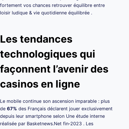
fortement vos chances retrouver équilibre entre
loisir ludique & vie quotidienne équilibrée .
Les tendances
technologiques qui
façonnent l’avenir des
casinos en ligne
Le mobile continue son ascension imparable : plus
de
67%
des Français déclarent jouer exclusivement
depuis leur smartphone selon Une étude interne
réalisée par Basketnews.Net fin‑2023 . Les