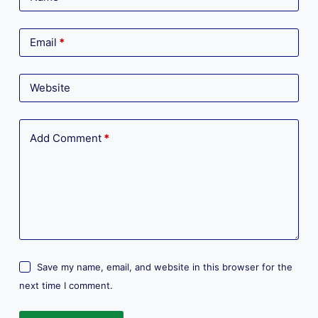
Email
*
Website
Add Comment
*
Save my name, email, and website in this browser for the
next time I comment.