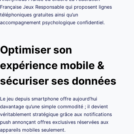
Française Jeux Responsable qui proposent lignes
téléphoniques gratuites ainsi qu’un
accompagnement psychologique confidentiel.
Optimiser son
expérience mobile &
sécuriser ses données
Le jeu depuis smartphone offre aujourd’hui
davantage qu’une simple commodité ; il devient
véritablement stratégique grâce aux notifications
push annonçant offres exclusives réservées aux
appareils mobiles seulement.