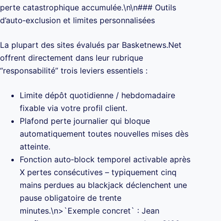
perte catastrophique accumulée.\n\n### Outils
d’auto‑exclusion et limites personnalisées
La plupart des sites évalués par Basketnews.Net
offrent directement dans leur rubrique
“responsabilité” trois leviers essentiels :
Limite dépôt quotidienne / hebdomadaire
fixable via votre profil client.
Plafond perte journalier qui bloque
automatiquement toutes nouvelles mises dès
atteinte.
Fonction auto‑block temporel activable après
X pertes consécutives – typiquement cinq
mains perdues au blackjack déclenchent une
pause obligatoire de trente
minutes.\n>`Exemple concret` : Jean