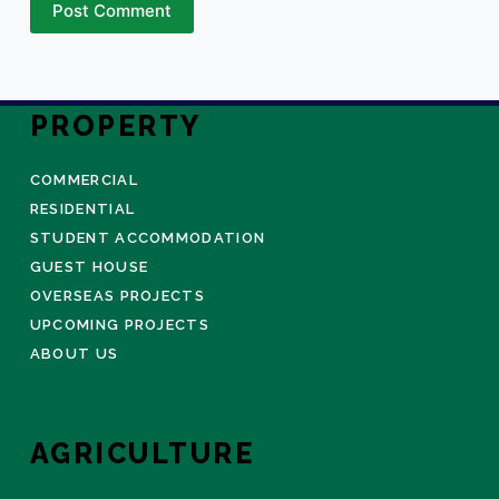
Post Comment
PROPERTY
COMMERCIAL
RESIDENTIAL
STUDENT ACCOMMODATION
GUEST HOUSE
OVERSEAS PROJECTS
UPCOMING PROJECTS
ABOUT US
AGRICULTURE