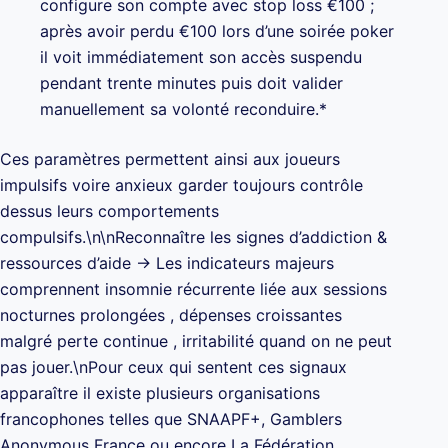
configure son compte avec stop loss €100 ;
après avoir perdu €100 lors d’une soirée poker
il voit immédiatement son accès suspendu
pendant trente minutes puis doit valider
manuellement sa volonté reconduire.*
Ces paramètres permettent ainsi aux joueurs
impulsifs voire anxieux garder toujours contrôle
dessus leurs comportements
compulsifs.\n\nReconnaître les signes d’addiction &
ressources d’aide → Les indicateurs majeurs
comprennent insomnie récurrente liée aux sessions
nocturnes prolongées , dépenses croissantes
malgré perte continue , irritabilité quand on ne peut
pas jouer.\nPour ceux qui sentent ces signaux
apparaître il existe plusieurs organisations
francophones telles que SNAAPF+, Gamblers
Anonymous France ou encore La Fédération