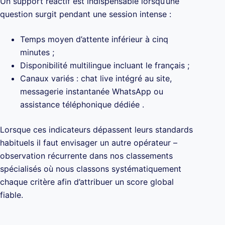
Un support réactif est indispensable lorsqu’une
question surgit pendant une session intense :
Temps moyen d’attente inférieur à cinq
minutes ;
Disponibilité multilingue incluant le français ;
Canaux variés : chat live intégré au site,
messagerie instantanée WhatsApp ou
assistance téléphonique dédiée .
Lorsque ces indicateurs dépassent leurs standards
habituels il faut envisager un autre opérateur –
observation récurrente dans nos classements
spécialisés où nous classons systématiquement
chaque critère afin d’attribuer un score global
fiable.