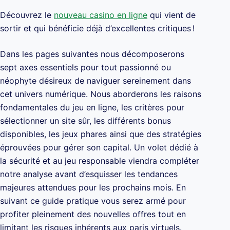
Découvrez le
nouveau casino en ligne
qui vient de
sortir et qui bénéficie déjà d’excellentes critiques !
Dans les pages suivantes nous décomposerons
sept axes essentiels pour tout passionné ou
néophyte désireux de naviguer sereinement dans
cet univers numérique. Nous aborderons les raisons
fondamentales du jeu en ligne, les critères pour
sélectionner un site sûr, les différents bonus
disponibles, les jeux phares ainsi que des stratégies
éprouvées pour gérer son capital. Un volet dédié à
la sécurité et au jeu responsable viendra compléter
notre analyse avant d’esquisser les tendances
majeures attendues pour les prochains mois. En
suivant ce guide pratique vous serez armé pour
profiter pleinement des nouvelles offres tout en
limitant les risques inhérents aux paris virtuels.