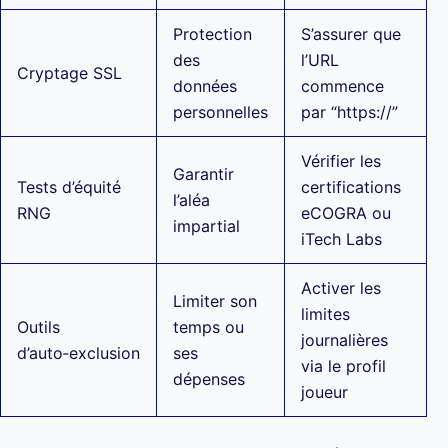
Protection
S’assurer que
des
l’URL
Cryptage SSL
données
commence
personnelles
par “https://”
Vérifier les
Garantir
Tests d’équité
certifications
l’aléa
RNG
eCOGRA ou
impartial
iTech Labs
Activer les
Limiter son
limites
Outils
temps ou
journalières
d’auto‑exclusion
ses
via le profil
dépenses
joueur