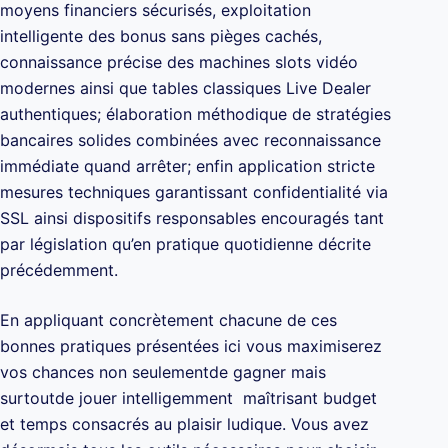
moyens financiers sécurisés, exploitation
intelligente des bonus sans pièges cachés,
connaissance précise des machines slots vidéo
modernes ainsi que tables classiques Live Dealer
authentiques; élaboration méthodique de stratégies
bancaires solides combinées avec reconnaissance
immédiate quand arrêter; enfin application stricte
mesures techniques garantissant confidentialité via
SSL ainsi dispositifs responsables encouragés tant
par législation qu’en pratique quotidienne décrite
précédemment.
En appliquant concrètement chacune de ces
bonnes pratiques présentées ici vous maximiserez
vos chances non seulementde gagner mais
surtoutde jouer intelligemment ­ maîtrisant budget
et temps consacrés au plaisir ludique.​ Vous avez