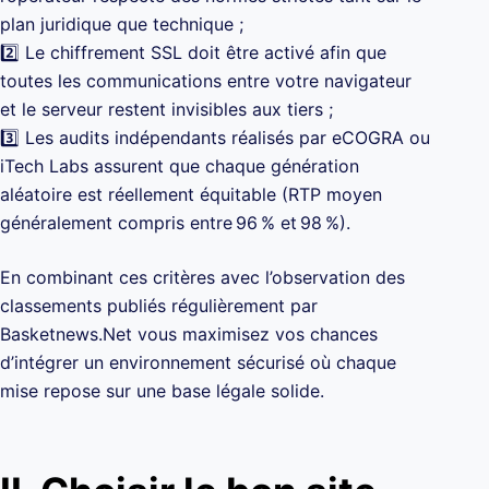
plan juridique que technique ;
2️⃣ Le chiffrement SSL doit être activé afin que
toutes les communications entre votre navigateur
et le serveur restent invisibles aux tiers ;
3️⃣ Les audits indépendants réalisés par eCOGRA ou
iTech Labs assurent que chaque génération
aléatoire est réellement équitable (RTP moyen
généralement compris entre 96 % et 98 %).
En combinant ces critères avec l’observation des
classements publiés régulièrement par
Basketnews.Net vous maximisez vos chances
d’intégrer un environnement sécurisé où chaque
mise repose sur une base légale solide.