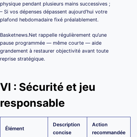
physique pendant plusieurs mains successives ;
– Si vos dépenses dépassent aujourd’hui votre
plafond hebdomadaire fixé préalablement.
Basketnews.Net rappelle régulièrement qu’une
pause programmée — même courte — aide
grandement à restaurer objectivité avant toute
reprise stratégique.
VI : Sécurité et jeu
responsable
Description
Action
Élément
concise
recommandée