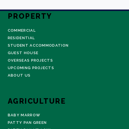
PROPERTY
COMMERCIAL
RESIDENTIAL
STUDENT ACCOMMODATION
GUEST HOUSE
OVERSEAS PROJECTS
UPCOMING PROJECTS
ABOUT US
AGRICULTURE
BABY MARROW
PATTY PAN GREEN