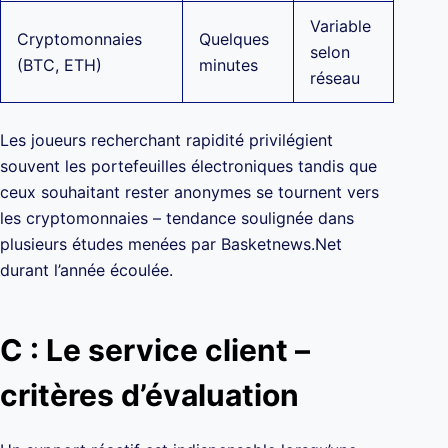
Variable
Cryptomonnaies
Quelques
selon
(BTC, ETH)
minutes
réseau
Les joueurs recherchant rapidité privilégient
souvent les portefeuilles électroniques tandis que
ceux souhaitant rester anonymes se tournent vers
les cryptomonnaies – tendance soulignée dans
plusieurs études menées par Basketnews.Net
durant l’année écoulée.
C : Le service client –
critères d’évaluation