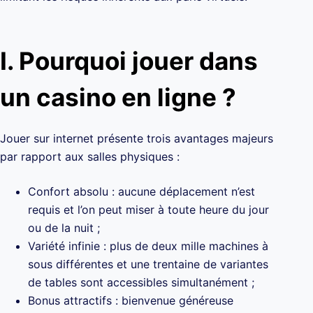
I. Pourquoi jouer dans
un casino en ligne ?
Jouer sur internet présente trois avantages majeurs
par rapport aux salles physiques :
Confort absolu : aucune déplacement n’est
requis et l’on peut miser à toute heure du jour
ou de la nuit ;
Variété infinie : plus de deux mille machines à
sous différentes et une trentaine de variantes
de tables sont accessibles simultanément ;
Bonus attractifs : bienvenue généreuse