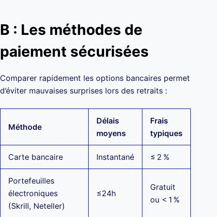
B : Les méthodes de
paiement sécurisées
Comparer rapidement les options bancaires permet
d’éviter mauvaises surprises lors des retraits :
Délais
Frais
Méthode
moyens
typiques
Carte bancaire
Instantané
≤ 2 %
Portefeuilles
Gratuit
électroniques
≤24h
ou < 1 %
(Skrill, Neteller)