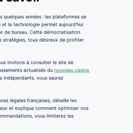
s quelques années : les plateformes se
s et la technologie permet aujourd’hui
r de bureau. Cette démocratisation
e stratégies, tous désireux de profiter
s invitons à consulter le site de
assements actualisés du
nouveau casino
sts indépendants, vous saurez
nces légales françaises, détaille les
 jeux et explique comment optimiser vos
commandations, vous limiterez les