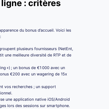
 ligne : critères
’apparence du bonus d’accueil. Voici les
:
egroupent plusieurs fournisseurs (NetEnt,
it une meilleure diversité de RTP et de
ering ») ; un bonus de €1 000 avec un
n bonus €200 avec un wagering de 15x
ant vos recherches ; un support
ionnel.
ose une application native iOS/Android
ages lors des sessions sur smartphone.