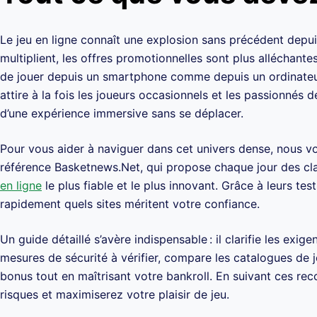
Le jeu en ligne connaît une explosion sans précédent depui
multiplient, les offres promotionnelles sont plus alléchante
de jouer depuis un smartphone comme depuis un ordinateu
attire à la fois les joueurs occasionnels et les passionnés d
d’une expérience immersive sans se déplacer.
Pour vous aider à naviguer dans cet univers dense, nous vou
référence Basketnews.Net, qui propose chaque jour des cl
en ligne
le plus fiable et le plus innovant. Grâce à leurs te
rapidement quels sites méritent votre confiance.
Un guide détaillé s’avère indispensable : il clarifie les exige
mesures de sécurité à vérifier, compare les catalogues de
bonus tout en maîtrisant votre bankroll. En suivant ces re
risques et maximiserez votre plaisir de jeu.