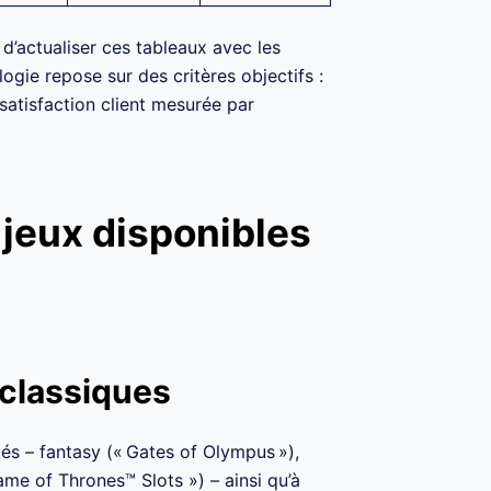
’actualiser ces tableaux avec les
gie repose sur des critères objectifs :
satisfaction client mesurée par
e jeux disponibles
 classiques
iés – fantasy (« Gates of Olympus »),
ame of Thrones™ Slots ») – ainsi qu’à