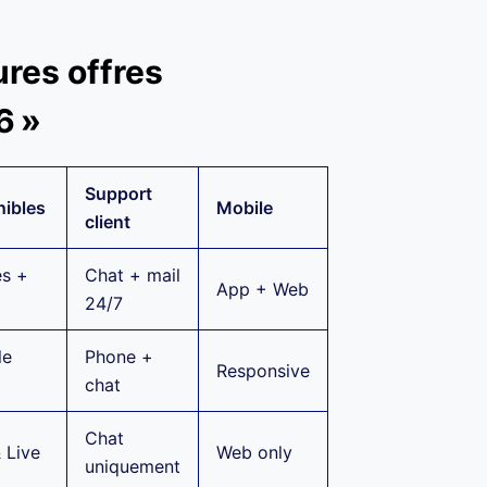
ures offres
6 »
Support
nibles
Mobile
client
es +
Chat + mail
App + Web
24/7
le
Phone +
Responsive
chat
Chat
 Live
Web only
uniquement