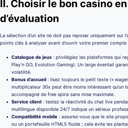
II. Choisir le bon casino en
d’évaluation
La sélection d’un site ne doit pas reposer uniquement sur l
points clés à analyser avant d’ouvrir votre premier compte 
Catalogue de jeux
: privilégiez les plateformes qui r
Play’n GO, Evolution Gaming). Un large éventail garant
volatilité.
Bonus d’accueil
: lisez toujours le petit texte (« wag
multiplicateur 30x peut être moins intéressant qu’u
accompagné de free spins sans mise maximale.
Service client
: testez la réactivité du chat live pend
multilingue disponible 24/7 indique un sérieux profess
Compatibilité mobile
: assurez‑vous que le site prop
ou un portefeuille HTML5 fluide ; cela évite les plant