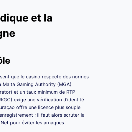
dique et la
igne
ôle
ssent que le casino respecte des normes
 La Malta Gaming Authority (MGA)
rator) et un taux minimum de RTP
GC) exige une vérification d’identité
uraçao offre une licence plus souple
nregistrement ; il faut alors scruter la
Net pour éviter les arnaques.