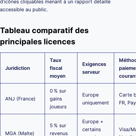
d’icônes cliquables menant à un rapport détaillé
accessible au public.
Tableau comparatif des
principales licences
Taux
Métho
Exigences
Juridiction
fiscal
paieme
serveur
moyen
couran
0 % sur
Europe
Carte 
ANJ (France)
gains
uniquement
FR, PayP
joueurs
Europe +
5 % sur
certains
Visa/M
MGA (Malte)
revenus