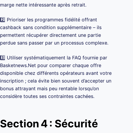
marge nette intéressante après retrait.
2️⃣ Prioriser les programmes fidélité offrant
cashback sans condition supplémentaire – ils
permettent récupérer directement une partie
perdue sans passer par un processus complexe.
3️⃣ Utiliser systématiquement la FAQ fournie par
Basketnews.Net pour comparer chaque offre
disponible chez différents opérateurs avant votre
inscription ; cela évite bien souvent d’accepter un
bonus attrayant mais peu rentable lorsqu’on
considère toutes ses contraintes cachées.
Section 4 : Sécurité