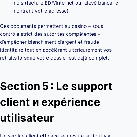
mois (facture EDF/Internet ou relevé bancaire
montrant votre adresse).
Ces documents permettent au casino – sous
contrôle strict des autorités compétentes –
d’empêcher blanchiment d’argent et fraude
identitaire tout en accélérant ultérieurement vos
retraits lorsque votre dossier est déjà complet.
Section 5 : Le support
client и expérience
utilisateur
Un service client efficace se mesure surtout via