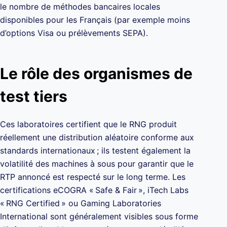
le nombre de méthodes bancaires locales
disponibles pour les Français (par exemple moins
d’options Visa ou prélèvements SEPA).
Le rôle des organismes de
test tiers
Ces laboratoires certifient que le RNG produit
réellement une distribution aléatoire conforme aux
standards internationaux ; ils testent également la
volatilité des machines à sous pour garantir que le
RTP annoncé est respecté sur le long terme. Les
certifications eCOGRA « Safe & Fair », iTech Labs
« RNG Certified » ou Gaming Laboratories
International sont généralement visibles sous forme