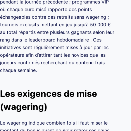
pendant la journée précédente ; programmes VIP
où chaque euro misé rapporte des points
échangeables contre des retraits sans wagering ;
tournois exclusifs mettant en jeu jusqu’à 50 000 €
au total répartis entre plusieurs gagnants selon leur
rang dans le leaderboard hebdomadaire . Ces
initiatives sont régulièrement mises à jour par les
opérateurs afin d’attirer tant les novices que les
joueurs confirmés recherchant du contenu frais
chaque semaine.
Les exigences de mise
(wagering)
Le wagering indique combien fois il faut miser le
montant du bonus avant pouvoir retirer ses gains