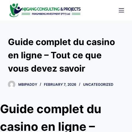
S
k
i
p
t
Guide complet du casino
o
c
en ligne – Tout ce que
o
vous devez savoir
n
t
e
MBIPADDY
FEBRUARY 7, 2026
UNCATEGORIZED
n
t
Guide complet du
casino en ligne –