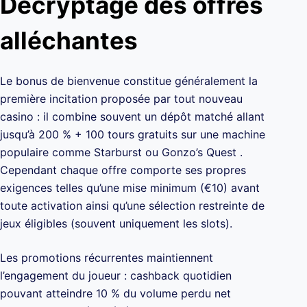
Décryptage des offres
alléchantes
Le bonus de bienvenue constitue généralement la
première incitation proposée par tout nouveau
casino : il combine souvent un dépôt matché allant
jusqu’à 200 % + 100 tours gratuits sur une machine
populaire comme Starburst ou Gonzo’s Quest .
Cependant chaque offre comporte ses propres
exigences telles qu’une mise minimum (€10) avant
toute activation ainsi qu’une sélection restreinte de
jeux éligibles (souvent uniquement les slots).
Les promotions récurrentes maintiennent
l’engagement du joueur : cashback quotidien
pouvant atteindre 10 % du volume perdu net