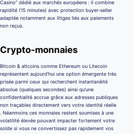
Casino” dédié aux marchés européens : il combine
rapidité (15 minutes) avec protection buyer‑seller
adaptée notamment aux litiges liés aux paiements
non reçus.
Crypto‑monnaies
Bitcoin & altcoins comme Ethereum ou Litecoin
représentent aujourd’hui une option émergente très
prisée parmi ceux qui recherchent instantanéité
absolue (quelques secondes) ainsi qu’une
confidentialité accrue grâce aux adresses publiques
non traçables directement vers votre identité réelle
. Néanmoins ces monnaies restent soumises à une
volatilité élevée pouvant impacter fortement votre
solde si vous ne convertissez pas rapidement vos