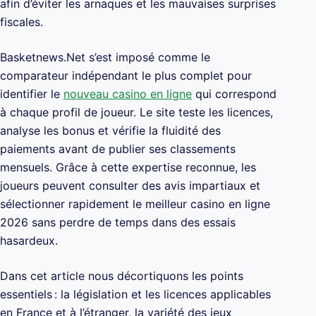
afin d’éviter les arnaques et les mauvaises surprises
fiscales.
Basketnews.Net s’est imposé comme le
comparateur indépendant le plus complet pour
identifier le
nouveau casino en ligne
qui correspond
à chaque profil de joueur. Le site teste les licences,
analyse les bonus et vérifie la fluidité des
paiements avant de publier ses classements
mensuels. Grâce à cette expertise reconnue, les
joueurs peuvent consulter des avis impartiaux et
sélectionner rapidement le meilleur casino en ligne
2026 sans perdre de temps dans des essais
hasardeux.
Dans cet article nous décortiquons les points
essentiels : la législation et les licences applicables
en France et à l’étranger, la variété des jeux