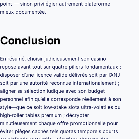
point — sinon privilégier autrement plateforme
mieux documentée.
Conclusion
En résumé, choisir judicieusement son casino
repose avant tout sur quatre piliers fondamentaux :
disposer d’une licence valide délivrée soit par l’ANJ
soit par une autorité reconnue internationalement ;
aligner sa sélection ludique avec son budget
personnel afin qu’elle corresponde réellement à son
style—que ce soit low‑stake slots ultra‑volatiles ou
high‑roller tables premium ; décrypter
minutieusement chaque offre promotionnelle pour
éviter pièges cachés tels quotas temporels courts