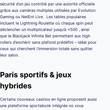
sécurité d’un jeu contrôlé par une autorité officielle
grâce aux caméras multiples utilisées par Evolution
Gaming ou NetEnt Live . Les tables populaires
incluent le Lightning Roulette où chaque spin peut
déclencher un multiplicateur jusqu’à ×500 , ainsi
que le Blackjack Infinite Bet permettant aux high
rollers d’enchérir sans plafond prédéfini – idéal pour
ceux qui cherchent l’immersion totale sans quitter
leur salon.
Paris sportifs & jeux
hybrides
Certains nouveaux casinos en ligne proposent aussi
une plateforme sportsbook intégrée où vous