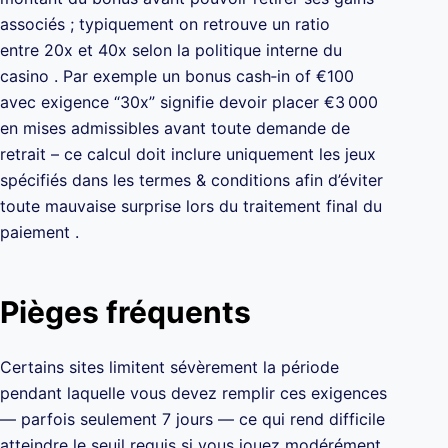
associés ; typiquement on retrouve un ratio
entre 20x et 40x selon la politique interne du
casino . Par exemple un bonus cash‑in of €100
avec exigence “30x” signifie devoir placer €3 000
en mises admissibles avant toute demande de
retrait – ce calcul doit inclure uniquement les jeux
spécifiés dans les termes & conditions afin d’éviter
toute mauvaise surprise lors du traitement final du
paiement .
Pièges fréquents
Certains sites limitent sévèrement la période
pendant laquelle vous devez remplir ces exigences
— parfois seulement 7 jours — ce qui rend difficile
atteindre le seuil requis si vous jouez modérément .