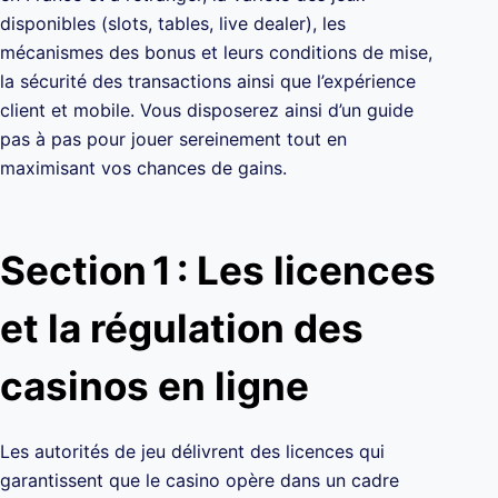
disponibles (slots, tables, live dealer), les
mécanismes des bonus et leurs conditions de mise,
la sécurité des transactions ainsi que l’expérience
client et mobile. Vous disposerez ainsi d’un guide
pas à pas pour jouer sereinement tout en
maximisant vos chances de gains.
Section 1 : Les licences
et la régulation des
casinos en ligne
Les autorités de jeu délivrent des licences qui
garantissent que le casino opère dans un cadre