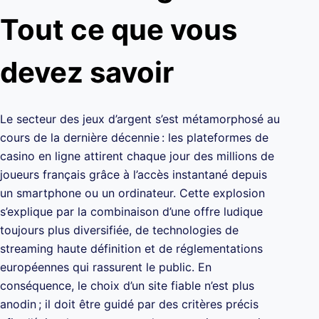
Tout ce que vous
devez savoir
Le secteur des jeux d’argent s’est métamorphosé au
cours de la dernière décennie : les plateformes de
casino en ligne attirent chaque jour des millions de
joueurs français grâce à l’accès instantané depuis
un smartphone ou un ordinateur. Cette explosion
s’explique par la combinaison d’une offre ludique
toujours plus diversifiée, de technologies de
streaming haute définition et de réglementations
européennes qui rassurent le public. En
conséquence, le choix d’un site fiable n’est plus
anodin ; il doit être guidé par des critères précis