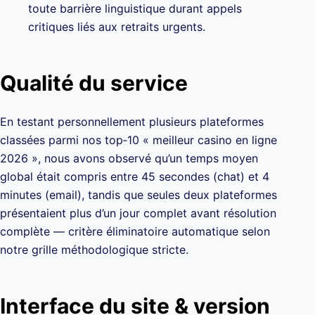
toute barrière linguistique durant appels
critiques liés aux retraits urgents.
Qualité du service
En testant personnellement plusieurs plateformes
classées parmi nos top‑10 « meilleur casino en ligne
2026 », nous avons observé qu’un temps moyen
global était compris entre 45 secondes (chat) et 4
minutes (email), tandis que seules deux plateformes
présentaient plus d’un jour complet avant résolution
complète — critère éliminatoire automatique selon
notre grille méthodologique stricte.
Interface du site & version