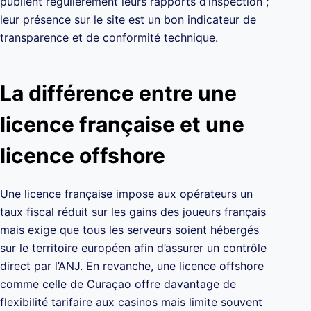
publient régulièrement leurs rapports d’inspection ;
leur présence sur le site est un bon indicateur de
transparence et de conformité technique.
La différence entre une
licence française et une
licence offshore
Une licence française impose aux opérateurs un
taux fiscal réduit sur les gains des joueurs français
mais exige que tous les serveurs soient hébergés
sur le territoire européen afin d’assurer un contrôle
direct par l’ANJ. En revanche, une licence offshore
comme celle de Curaçao offre davantage de
flexibilité tarifaire aux casinos mais limite souvent