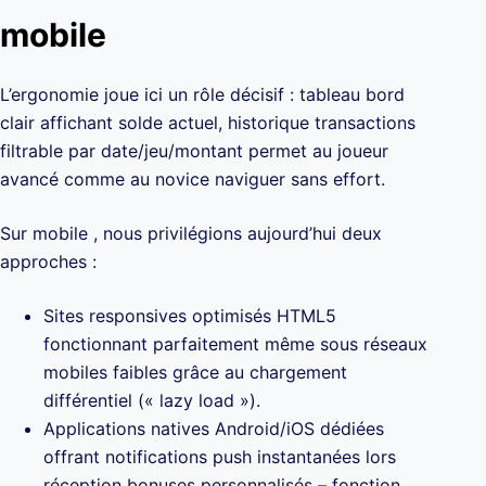
mobile
L’ergonomie joue ici un rôle décisif : tableau bord
clair affichant solde actuel, historique transactions
filtrable par date/jeu/montant permet au joueur
avancé comme au novice naviguer sans effort.
Sur mobile , nous privilégions aujourd’hui deux
approches :
Sites responsives optimisés HTML5
fonctionnant parfaitement même sous réseaux
mobiles faibles grâce au chargement
différentiel (« lazy load »).
Applications natives Android/iOS dédiées
offrant notifications push instantanées lors
réception bonuses personnalisés – fonction